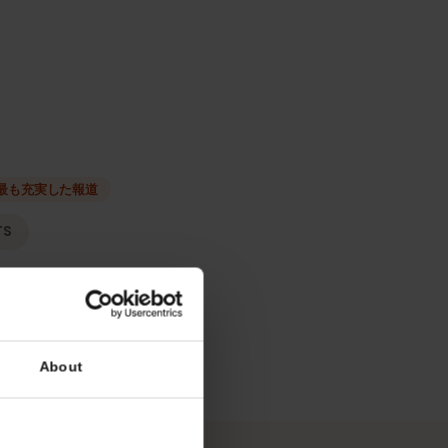
種類
ーク
最も充実した報道
MTS
リシー