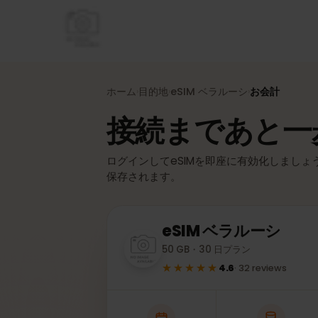
ホーム
目的地
eSIM
ベラルーシ
お会計
›
›
›
接続まであと
ログインしてeSIMを即座に有効化しまし
保存されます。
eSIM
ベラルーシ
50 GB・30 日プラン
★★★★★
4.6
·
32
reviews