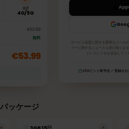
速度
4G/5G
€53.99
無料
サービス品質に関する重要な
ァーに関するニュースも受け
€53.99
ドレスにメモを送
256ビット暗号化
証
タパッケージ