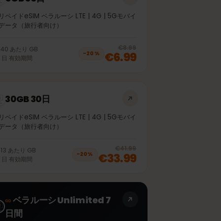
5GB 30日
プリペイドeSIM ベラルーシ LTE | 4G | 5Gモバイ
ルデータ（旅行者向け）
off, was
€5.99
, now
€4.99
20
% off, was
€8.99
€1.40
あたり
GB
€6.99
−
20
%
30
日
有効期間
30GB 30日
プリペイドeSIM ベラルーシ LTE | 4G | 5Gモバイ
ルデータ（旅行者向け）
off, was
€30.99
, now
€24.99
20
% off, was
€
€41.99
€1.13
あたり
GB
€33.99
−
20
%
30
日
有効期間