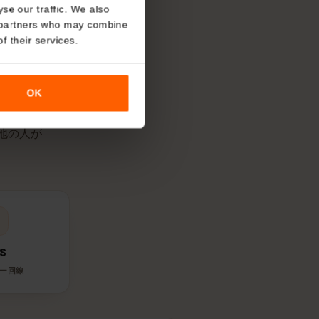
SIMが対応ネットワークに接続した時
ます。
About
o analyse our traffic. We also
nalytics partners who may combine
r use of their services.
回線を使う？
OK
す。現地の人が