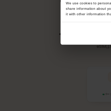
不要
Consent
This website uses coo
We use cookies to perso
share information about
it with other informatio
ベラル
eS