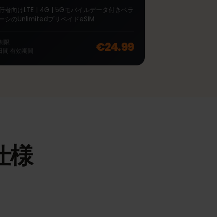
∞
ベラルーシ Unlimited 7
日間
旅行者向けLTE | 4G | 5Gモバイルデータ付きベラ
ルーシのUnlimitedプリペイドeSIM
off, was
€66.99
, now
€53.99
無制限
€24.99
7
日間
有効期間
の仕様