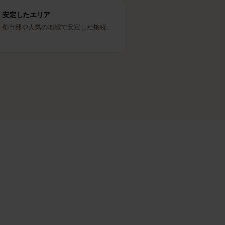
MTS
パートナー回線
安定したエリア
都市部や人気の地域で安定した接続。
ます。