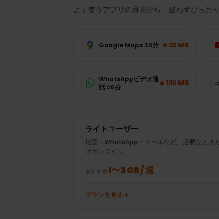
データ使用量
ベラルーシ
では
必要？
よく使うアプリの目安から、迷わずぴっ
± 20 MB
Google Maps 30分
WhatsAppビデオ通
± 100 MB
話 20分
ライトユーザー