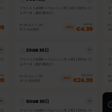
3GB 15日
5Gモバイ
プリペイドeSIM ベラルーシ LTE | 4G | 5Gモバイ
ルデータ（旅行者向け）
20
% 
€5.99
€1.66
あたり
GB
1.99
€4.99
−
20
%
15
日
有効期間
20GB 30日
5Gモバイ
プリペイドeSIM ベラルーシ LTE | 4G | 5Gモバイ
ルデータ（旅行者向け）
20
% off, was
€15.99
, now
€12.99
20
% 
€15.99
€30.99
€1.25
あたり
GB
2.99
€24.99
−
20
%
30
日
有効期間