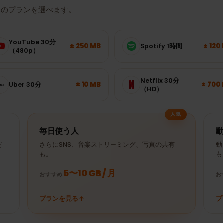
どれくらいのデータ量
たりのプランを選べます。
YouTube 30分
± 250 MB
Spotify 1時間
（480p）
Netflix 30分
± 10 MB
Uber 30分
（HD）
人気
毎日使う人