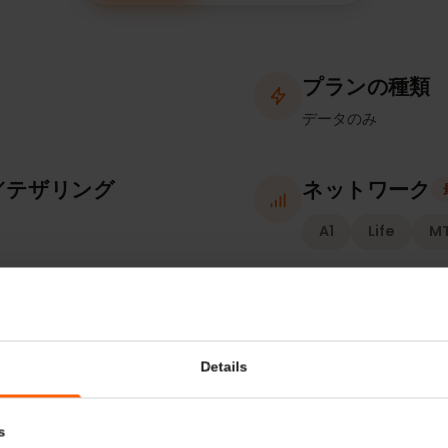
補足情報
対応デバイス
プランの
データのみ
ト／テザリング
ネットワ
A1
Life
確認）
有効化ポ