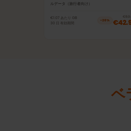
40GB 30日
プリペイドeSIM ベラルーシ LTE | 4G | 
ルデータ（旅行者向け）
€1.07
あたり
GB
€42
−
20
%
30
日
有効期間