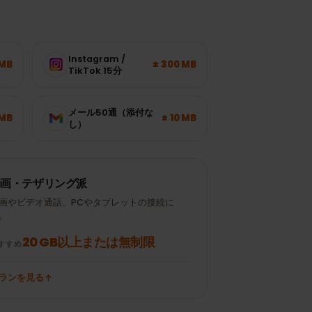
が
Instagram /
± 120 MB
± 300 MB
TikTok 15分
メール50通（添付な
± 700 MB
± 10 MB
し）
動画・テザリング派