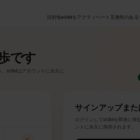
目的地
eSIMをアクティベート
互換性
一歩です
ょう。eSIMはアカウントに永久に
サインアップ
ログインしてeSIMを即
ントに永久に保存され