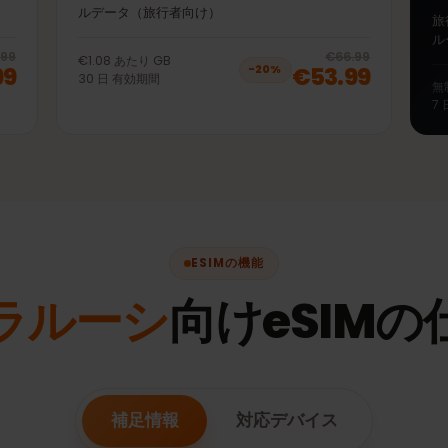
50GB 30日
5Gモバイ
プリペイドeSIM ベラルーシ LTE | 4G | 5Gモバイ
ルデータ（旅行者向け）
20
% off, was
€53.99
, now
€42.99
20
% 
€53.99
€66.99
€1.08
あたり
GB
.99
€53.99
−
20
%
30
日
有効期間
ESIMの機能
ベラルーシ
向けeSIM