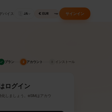
サインイン
のあるデバイス
JA
Currency
プラン
アカウント
インストール
2
3
またはログイン
座に有効化しましょう。eSIMはアカウ
ます。