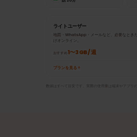
± 20 MB
Google Maps 30分
WhatsAppビデオ通
± 100 MB
話 20分
ライトユーザー
地図・WhatsApp・メールなど、必要な
けオンライン。
1〜3 GB / 週
おすすめ
プランを見る