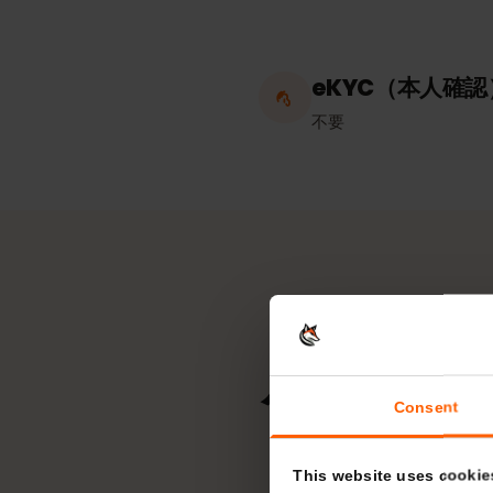
ホットスポッ
無制限
eKYC（本人
不要