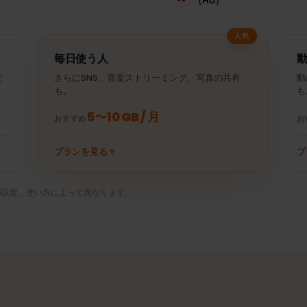
YouTube 30分
± 250 MB
Spotify 1時間
（480p）
Netflix 30分
± 10 MB
Uber 30分
（HD）
人気
毎日使う人
ときだ
さらにSNS、音楽ストリーミング、写真の共有
も。
5〜10 GB / 月
おすすめ
プランを見る