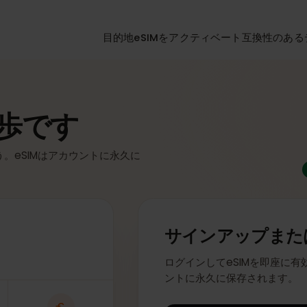
目的地
eSIMをアクティベート
互換性
一歩です
ょう。eSIMはアカウントに永久に
ュ
サインアップ
ログインしてeSIMを即
ントに永久に保存され