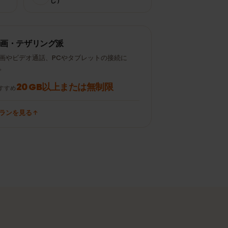
Instagram /
± 120 MB
± 300 MB
TikTok 15分
メール50通（添付な
± 700 MB
± 10 MB
し）
動画・テザリング派
動画やビデオ通話、PCやタブレットの接続に
も。
20 GB以上または無制限
おすすめ
プランを見る