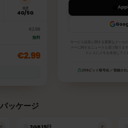
速度
4G/5G
€2.99
無料
サービス品質に関する重要な
ァーに関するニュースも受け
€2.99
ドレスにメモを送
256ビット暗号化
証
タパッケージ