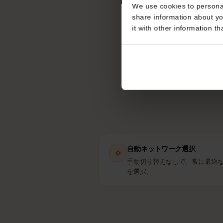
バング
Consent
This website uses coo
eS
We use cookies to perso
share information about
it with other informatio
自動ネットワーク選択