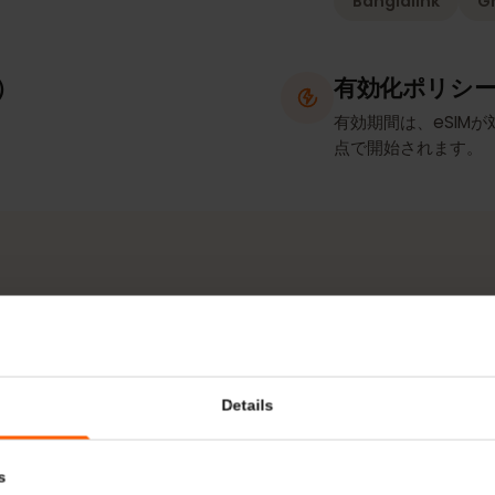
ト／テザリング
ネットワ
Banglalink
確認）
有効化ポ
有効期間は、e
点で開始され
ネットワークとエリア