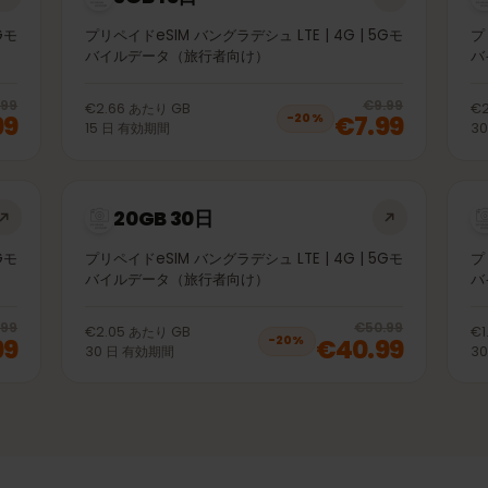
3GB 15日
| 5Gモ
プリペイドeSIM バングラデシュ LTE | 4G | 5Gモ
バイルデータ（旅行者向け）
20
% off, was
€3.99
, now
€2.99
20
% 
€3.99
€9.99
€2.66
あたり
GB
2.99
€7.99
−
20
%
15
日
有効期間
20GB 30日
| 5Gモ
プリペイドeSIM バングラデシュ LTE | 4G | 5Gモ
バイルデータ（旅行者向け）
20
% off, was
€26.99
, now
€21.99
20
% 
€26.99
€50.99
€2.05
あたり
GB
1.99
€40.99
−
20
%
30
日
有効期間