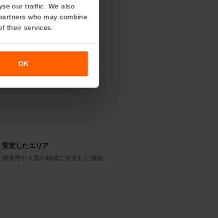
どの回線を使
About
す。現地の人が
o analyse our traffic. We also
nalytics partners who may combine
r use of their services.
OK
安定したエリア