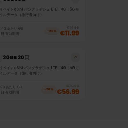
5GB 30日
プリペイドeSIM バングラデシュ LTE | 4G | 5Gモ
バイルデータ（旅行者向け）
off, was
€9.99
, now
€7.99
20
% off, was
€
€14.99
€2.40
あたり
GB
€11.99
−
20
%
30
日
有効期間
30GB 30日
プリペイドeSIM バングラデシュ LTE | 4G | 5Gモ
バイルデータ（旅行者向け）
off, was
€50.99
, now
€40.99
20
% off, was
€70.99
€1.90
あたり
GB
€56.99
−
20
%
30
日
有効期間