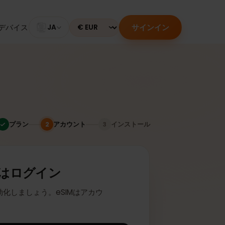
サインイン
のあるデバイス
JA
Currency
プラン
アカウント
インストール
2
3
またはログイン
座に有効化しましょう。eSIMはアカウ
ます。