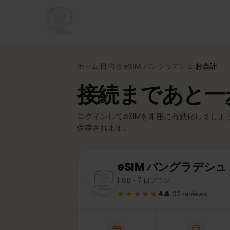
ホーム
目的地
eSIM
バングラデシュ
お会計
›
›
›
接続まであと
ログインしてeSIMを即座に有効化しまし
保存されます。
eSIM
バングラデシ
1 GB・7 日プラン
★★★★★
4.6
·
32
reviews