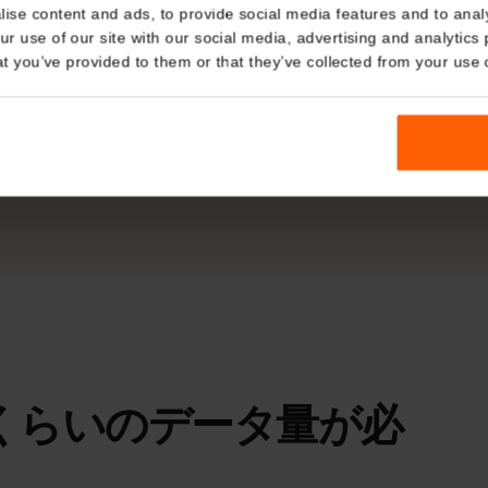
BTC
Details
パートナー回線
kies
nalise content and ads, to provide social media features and t
 your use of our site with our social media, advertising and a
4G/LTE・5G
n that you’ve provided to them or that they’ve collected from you
適な電波
対応エリアでは高速モバイル通信。
実際の速度とエリアは、場所・端末・回線の混雑状況によって異なり