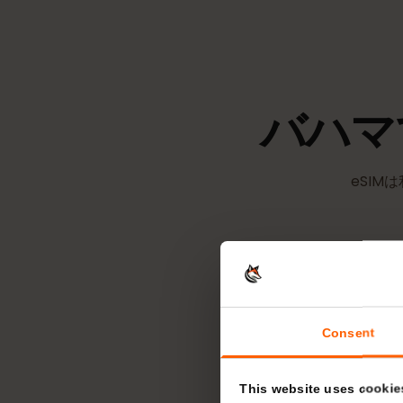
バハ
eS