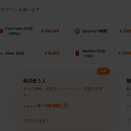
くらいのデータ量が必
たりのプランを選べます。
YouTube 30分
± 250 MB
Spotify 1時間
（480p）
Netflix 30分
± 10 MB
Uber 30分
（HD）
人気
毎日使う人