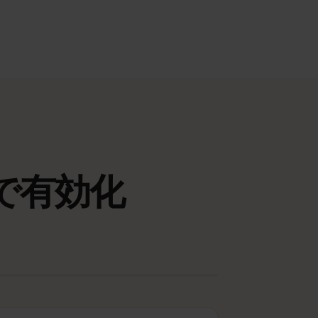
動画やビデオ通話、PCやタブレットの接続に
も。
20 GB以上または無制限
おすすめ
プランを見る