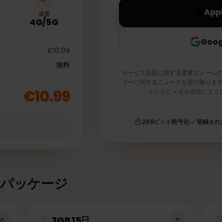
速度
4G/5G
€10.99
無料
サービス品質に関する重要な
ァーに関するニュースも受け
€10.99
ドレスにメモを送
256ビット暗号化
証
タパッケージ