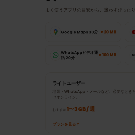
データ使用量
バハマ
ではどれ
要？
よく使うアプリの目安から、迷わずぴっ
± 20 MB
Google Maps 30分
WhatsAppビデオ通
± 100 MB
話 20分
ライトユーザー