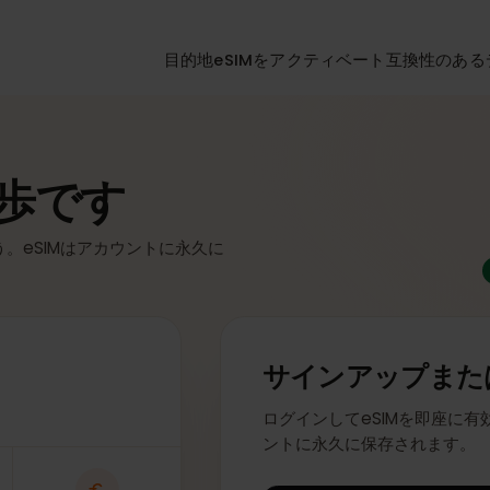
目的地
eSIMをアクティベート
互換性
一歩です
ょう。eSIMはアカウントに永久に
サインアップ
ログインしてeSIMを即
ントに永久に保存され