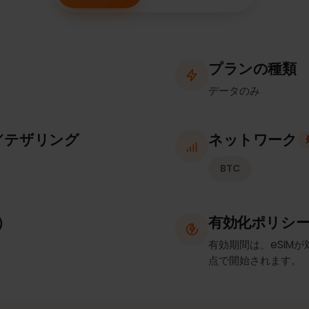
補足情報
対応デバイス
プランの
データのみ
ト／テザリング
ネットワ
BTC
確認）
有効化ポ
有効期間は、e