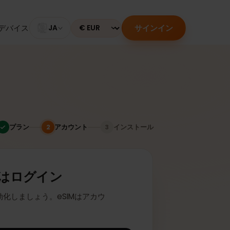
サインイン
のあるデバイス
JA
Currency
プラン
アカウント
インストール
2
3
またはログイン
座に有効化しましょう。eSIMはアカウ
ます。