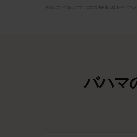
地図・WhatsApp・メールなど、必要な
けオンライン。
1〜3 GB / 週
おすすめ
プランを見る
数値はすべて目安です。実際の使用量は端末やアプ