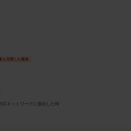
種類
ーク
最も充実した報道
リシー
SIMが対応ネットワークに接続した時