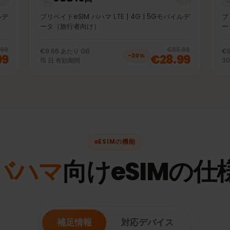
3GB 15日
モバイルデ
プリペイドeSIM バハマ LTE | 4G | 5Gモバイルデ
ータ（旅行者向け）
20
% off, was
€13.99
, now
€10.99
20
% 
€13.99
€35.99
€9.66
あたり
GB
0.99
€28.99
−
20
%
15
日
有効期間
ESIMの機能
バハマ
向けeSIMの