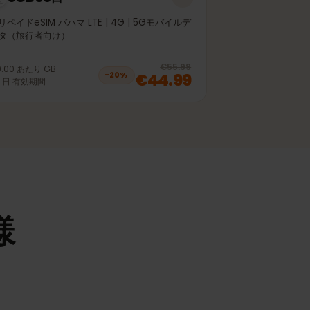
5GB 30日
プリペイドeSIM バハマ LTE | 4G | 5Gモバイルデ
ータ（旅行者向け）
off, was
€35.99
, now
€28.99
20
% off, was
€55.99
€9.00
あたり
GB
€44.99
−
20
%
30
日
有効期間
仕様