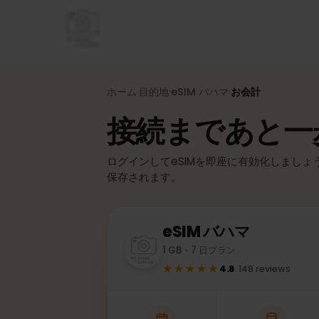
ホーム
目的地
eSIM
バハマ
お会計
›
›
›
接続まであと
ログインしてeSIMを即座に有効化しまし
保存されます。
eSIM
バハマ
1 GB・7 日プラン
★★★★★
4.8
·
148
reviews