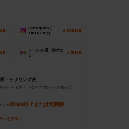
Instagram /
± 120 MB
± 300 MB
TikTok 15分
メール50通（添付な
± 700 MB
± 10 MB
し）
動画・テザリング派