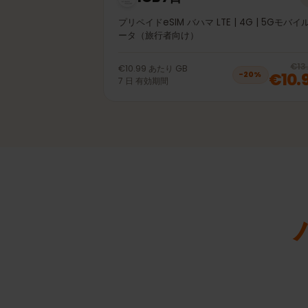
1GB 7日
プリペイドeSIM バハマ LTE | 4G | 5G
ータ（旅行者向け）
€10.99
あたり
GB
€1
−
20
%
7
日
有効期間