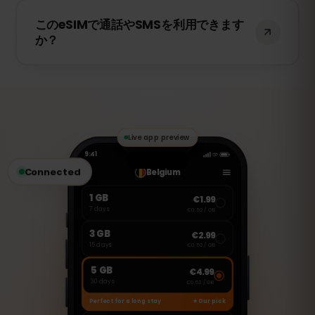
いいえ、eSIMは一度アクティベートする
このeSIMで通話やSMSを利用できます
と、1台のデバイスにのみ紐付けられます。
か？
スマートフォンを変更する場合は、新しい
eSIMを購入する必要があります。
いいえ、このeSIMはデータ専用です。ただ
し、WhatsApp、FaceTime、Skype など
のVoIPアプリを使用して通話やメッセージ
の送受信が可能です。