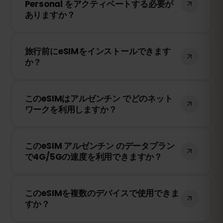
Personal をアクティベートする必要が
ンするだけで、すぐに利用できます！物理
ありますか？
SIMカードの交換は不要です。
いいえ！eSIMはいつでもインストールでき
旅行前にeSIMをインストールできます
ます。ただし、AMX、Claro、Personal の
か？
ネットワークに接続したときにのみ有効期
限のカウントが開始されます。
はい！旅行前にeSIMをインストールするこ
このeSIMはアルゼンチン でどのネット
とをおすすめします。ただし、アルゼンチ
ワークを利用しますか？
ン に到着するまでネットワークに接続しな
いようにしてください。そうしないと、早
このeSIMは、アルゼンチン で利用可能な最
期に有効期限が開始されてしまいます。
このeSIM アルゼンチン のデータプラン
高のネットワークに接続します。例えば、
で4G/5Gの速度を利用できますか？
AMX、Claro、Personal などが含まれま
す。
はい！このeSIMは4G/LTEの高速データ通信
このeSIMを複数のデバイスで使用できま
を提供し、アルゼンチン で5Gが利用可能
すか？
な場合は5Gにも対応しています。快適なイ
ンターネット環境をお楽しみください。