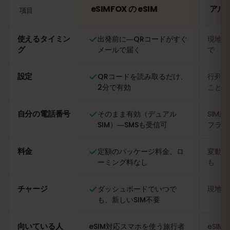
eSIMFOX の eSIM
アル
項目
比較：eSIMFOX の eSIM とアルゼンチンの現地SIMカード
使えるタイミン
出発前に―QRコードがすぐ
現地に
グ
メールで届く
で
設定
QRコードを読み取るだけ、
行列に
2分で有効
ことも
自分の電話番号
そのまま有効（デュアル
SIM
SIM）―SMSも受信可
フライ
料金
定額のパッケージ料金、ロ
変動あ
ーミング料なし
も
チャージ
ダッシュボードでいつで
現地の
も、新しいSIM不要
向いている人
eSIM対応スマホを使う旅行者
eSI