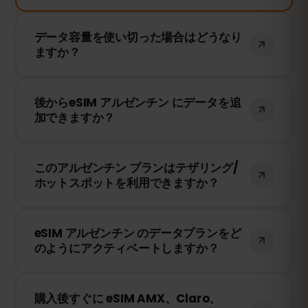
データ容量を使い切った場合はどうなり
ますか？
データ容量を使い切ると、インターネット
後からeSIM アルゼンチン にデータを追
接続は停止します。eSIMFOXのダッシュボ
加できますか？
ードから簡単にデータを追加購入して、引
き続き接続を維持できます。
はい！eSIMを再インストールすることな
このアルゼンチン プランはテザリング/
く、いつでもデータを追加できます。アカ
ホットスポットを利用できますか？
ウントにログインして、必要なデータ量を
選択してください。
はい！テザリングやホットスポットを利用
eSIM アルゼンチン のデータプランをど
して、他のデバイスとインターネット接続
のようにアクティベートしますか？
を共有できます。ただし、速度や接続状況
は現地のネットワークプロバイダーに依存
購入後、QRコードを受け取ります。スマー
します。
購入後すぐに eSIM AMX、Claro、
トフォンのeSIM設定でQRコードをスキャ