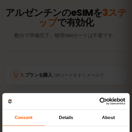
アルゼンチンのeSIMを
3ステ
ップ
で有効化
数分で準備完了。物理SIMカードは不要です。
プランを購入
QRコードをすぐメールで
eSIMをインストール
自宅のWi‑FiでQRコードを
スキャン
Consent
Details
About
接続する
アルゼンチンでデータローミングをオ
ン