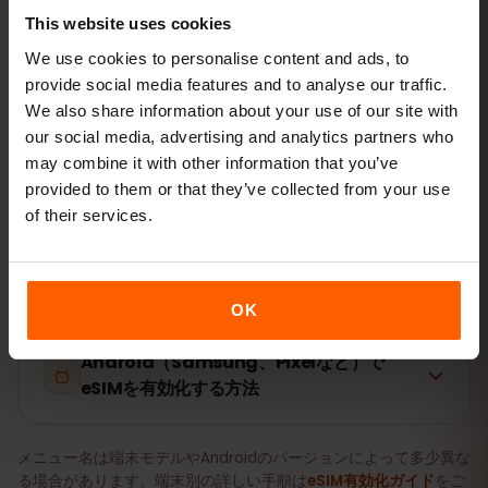
This website uses cookies
We use cookies to personalise content and ads, to
設定はわずか2分：iPhone
設定 → モバイル通信 → eSIMを追
provide social media features and to analyse our traffic.
加
、Android
ネットワークとインターネット → SIM
。プラン
We also share information about your use of our site with
の有効期間はご購入時ではなく、初回利用時から始まりま
す。
our social media, advertising and analytics partners who
may combine it with other information that you’ve
お使いの端末はeSIM対応ですか？ 対応状況を確認
provided to them or that they’ve collected from your use
of their services.
iPhone（iOS）でeSIMを有効化する方法
OK
Android（Samsung、Pixelなど）で
eSIMを有効化する方法
メニュー名は端末モデルやAndroidのバージョンによって多少異な
る場合があります。端末別の詳しい手順は
eSIM有効化ガイド
をご