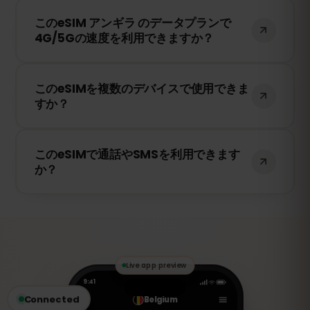
このeSIMは、アンギラ で利用可能な最高の
有効期限が開始されてしまいます。
このeSIM アンギラ のデータプランで
ネットワークに接続します。例えば、
4G/5Gの速度を利用できますか？
Cable and Wireless などが含まれます。
はい！このeSIMは4G/LTEの高速データ通信
このeSIMを複数のデバイスで使用できま
を提供し、アンギラ で5Gが利用可能な場
すか？
合は5Gにも対応しています。快適なインタ
ーネット環境をお楽しみください。
いいえ、eSIMは一度アクティベートする
このeSIMで通話やSMSを利用できます
と、1台のデバイスにのみ紐付けられます。
か？
スマートフォンを変更する場合は、新しい
eSIMを購入する必要があります。
いいえ、このeSIMはデータ専用です。ただ
し、WhatsApp、FaceTime、Skype など
のVoIPアプリを使用して通話やメッセージ
の送受信が可能です。