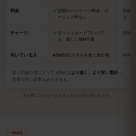
料金
定額のパッケージ料金、ロ
変動あ
ーミング料なし
も
チャージ
ダッシュボードでいつで
現地の
も、新しいSIM不要
向いている人
eSIM対応スマホを使う旅行者
eSI
多くの旅行者にとって eSIM は
より速く、より安い選択
―
空港で待つ必要もありません。
表を横にスクロールすると全ての列が見られます。
FAQ