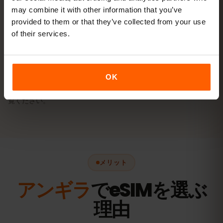
may combine it with other information that you’ve
provided to them or that they’ve collected from your use
of their services.
Android（Samsung、Pixelなど）で
eSIMを有効化する方法
OK
メニュー名は端末モデルやAndroidのバージョンによって多少異な
る場合があります。端末別の詳しい手順は
eSIM有効化ガイド
をご
覧ください。
メリット
アンギラ
でeSIMを選ぶ
理由