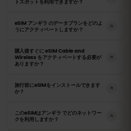
トスポットを利用できますか？
ウントにログインして、必要なデータ量を
選択してください。
はい！テザリングやホットスポットを利用
eSIM アンギラ のデータプランをどのよ
して、他のデバイスとインターネット接続
うにアクティベートしますか？
を共有できます。ただし、速度や接続状況
は現地のネットワークプロバイダーに依存
購入後、QRコードを受け取ります。スマー
します。
購入後すぐに eSIM Cable and
トフォンのeSIM設定でQRコードをスキャ
Wireless をアクティベートする必要が
ンするだけで、すぐに利用できます！物理
ありますか？
SIMカードの交換は不要です。
いいえ！eSIMはいつでもインストールでき
旅行前にeSIMをインストールできます
ます。ただし、Cable and Wireless のネッ
か？
トワークに接続したときにのみ有効期限の
カウントが開始されます。
はい！旅行前にeSIMをインストールするこ
このeSIMはアンギラ でどのネットワー
とをおすすめします。ただし、アンギラ に
クを利用しますか？
到着するまでネットワークに接続しないよ
うにしてください。そうしないと、早期に