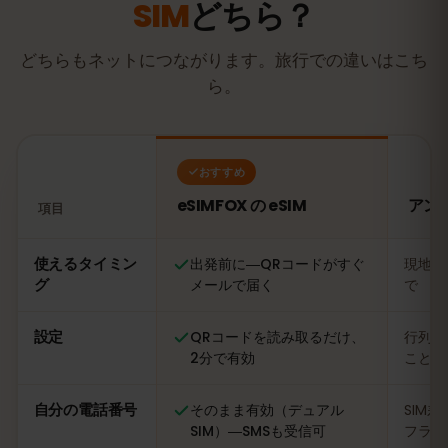
SIM
どちら？
どちらもネットにつながります。旅行での違いはこち
ら。
おすすめ
eSIMFOX の eSIM
アン
項目
比較：eSIMFOX の eSIM とアンギラの現地SIMカード
使えるタイミン
出発前に―QRコードがすぐ
現地に
グ
メールで届く
で
設定
QRコードを読み取るだけ、
行列に
2分で有効
ことも
自分の電話番号
そのまま有効（デュアル
SIM
SIM）―SMSも受信可
フライ