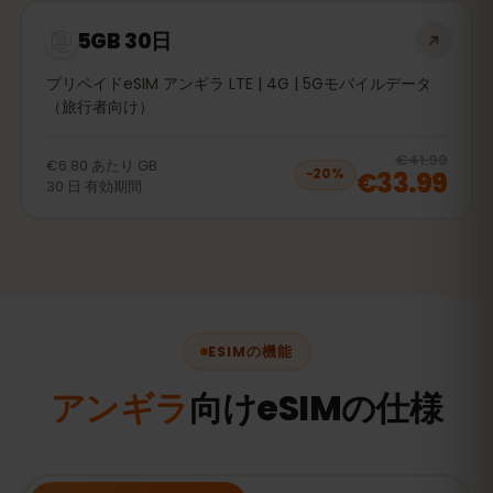
5GB 30日
プリペイドeSIM アンギラ LTE | 4G | 5Gモバイルデータ
（旅行者向け）
20
% 
€41.99
€6.80
あたり
GB
€33.99
−
20
%
30
日
有効期間
ESIMの機能
アンギラ
向けeSIMの仕様