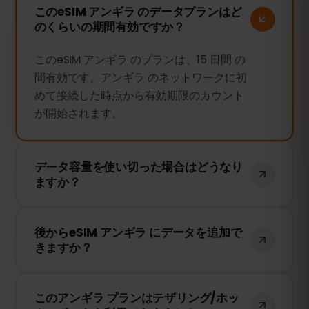
このeSIM アンギラ のデータプランはど
のくらいの期間有効ですか？
このeSIM アンギラ のプランは、15 日間 の
間有効です。アンギラ のネットワークに初
めて接続した時点から有効期限のカウント
が開始されます。
データ容量を使い切った場合はどうなり
ますか？
データ容量を使い切ると、インターネット
後からeSIM アンギラ にデータを追加で
接続は停止します。eSIMFOXのダッシュボ
きますか？
ードから簡単にデータを追加購入して、引
き続き接続を維持できます。
はい！eSIMを再インストールすることな
このアンギラ プランはテザリング/ホッ
く、いつでもデータを追加できます。アカ