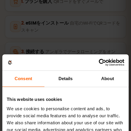
プランを購入
QRコードをすぐメールで
eSIMをインストール
自宅のWi‑FiでQRコードを
スキャン
接続する
アンギラでデータローミングをオン
設定はわずか2分：iPhone
設定 → モバイル通信 → eSIMを追
加
、Android
ネットワークとインターネット → SIM
。プラン
Consent
Details
About
の有効期間はご購入時ではなく、初回利用時から始まりま
す。
This website uses cookies
お使いの端末はeSIM対応ですか？ 対応状況を確認
We use cookies to personalise content and ads, to
provide social media features and to analyse our traffic.
We also share information about your use of our site with
iPhone（iOS）でeSIMを有効化する方法
our social media, advertising and analytics partners who