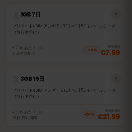
1GB 7日
プリペイドeSIM アンギラ LTE | 4G | 5Gモバイルデータ
（旅行者向け）
20
% 
€9.99
€7.99
あたり
GB
€7.99
−
20
%
7
日
有効期間
3GB 15日
プリペイドeSIM アンギラ LTE | 4G | 5Gモバイルデータ
（旅行者向け）
20
% 
€26.99
€7.33
あたり
GB
€21.99
−
20
%
15
日
有効期間