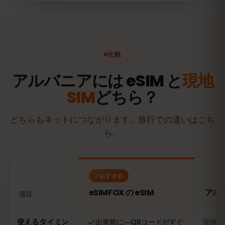
比較
アルバニアには eSIM と
現地
SIM
どちら？
どちらもネットにつながります。旅行での違いはこち
ら。
おすすめ
eSIMFOX の eSIM
アル
項目
比較：eSIMFOX の eSIM とアルバニアの現地SIMカード
使えるタイミン
出発前に―QRコードがすぐ
現地に