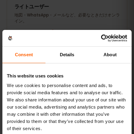
ライトユーザー
地図・WhatsApp・メールなど、必要なときだけオンラ
イン。
1〜3 GB / 週
おすすめ
プランを見る
Consent
Details
About
人気
毎日使う人
This website uses cookies
さらにSNS、音楽ストリーミング、写真の共有も。
We use cookies to personalise content and ads, to
provide social media features and to analyse our traffic.
5〜10 GB / 月
おすすめ
We also share information about your use of our site with
our social media, advertising and analytics partners who
プランを見る
may combine it with other information that you’ve
provided to them or that they’ve collected from your use
of their services.