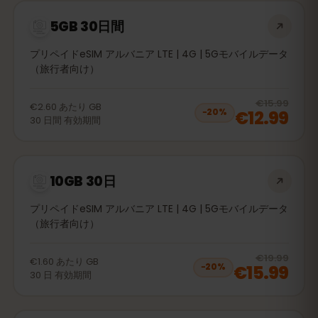
5GB 30日間
プリペイドeSIM アルバニア LTE | 4G | 5Gモバイルデータ
（旅行者向け）
20
% 
€15.99
€2.60
あたり
GB
€12.99
−
20
%
30
日間
有効期間
10GB 30日
プリペイドeSIM アルバニア LTE | 4G | 5Gモバイルデータ
（旅行者向け）
20
% 
€19.99
€1.60
あたり
GB
€15.99
−
20
%
30
日
有効期間