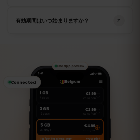
接続は継続して利用できます — ブラウジン
グ、メッセージ、地図は使えます — ただし
有効期間はいつ始まりますか？
その日の残りは低速化されます。翌日のリ
セットで自動的に全速度に戻ります。
15日間はデータの初回使用時に始まります
（初回使用時アクティベーション）。旅行
前にeSIMをインストールでき、アルバニア
で接続したときに開始します。