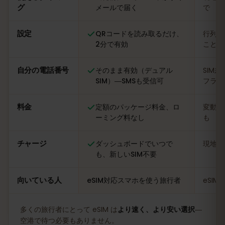
グ
メールで届く
で
設定
QRコードを読み取るだけ、
行列に
2分で有効
ことも
自分の電話番号
そのまま有効（デュアル
SIM
SIM）―SMSも受信可
フライ
料金
定額のパッケージ料金、ロ
変動あ
ーミング料なし
も
チャージ
ダッシュボードでいつで
現地の
も、新しいSIM不要
向いている人
eSIM対応スマホを使う旅行者
eSI
多くの旅行者にとって eSIM は
より速く、より安い選択
―
空港で待つ必要もありません。