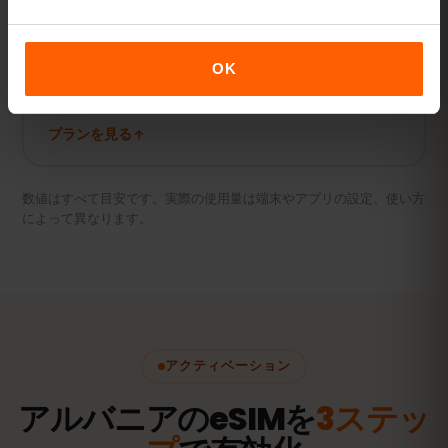
動画・テザリング派
動画やビデオ通話、PCやタブレットの接続にも。
OK
20 GB以上または無制限
おすすめ
プランを見る
数値はすべて目安です。実際の使用量は端末やアプリの設定、使い方
によって異なります。
アクティベーション
アルバニアのeSIMを
3ステッ