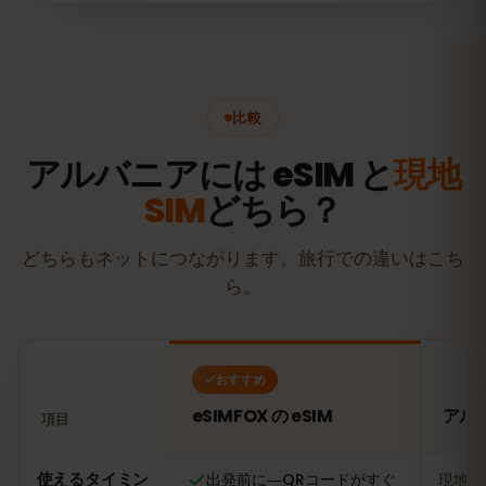
比較
アルバニアには eSIM と
現地
SIM
どちら？
どちらもネットにつながります。旅行での違いはこち
ら。
おすすめ
eSIMFOX の eSIM
アル
項目
比較：eSIMFOX の eSIM とアルバニアの現地SIMカード
使えるタイミン
出発前に―QRコードがすぐ
現地に