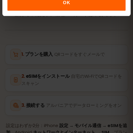
プ
で有効化
OK
数分で準備完了。物理SIMカードは不要です。
プランを購入
QRコードをすぐメールで
eSIMをインストール
自宅のWi‑FiでQRコードを
スキャン
接続する
アルバニアでデータローミングをオン
設定はわずか2分：iPhone
設定 → モバイル通信 → eSIMを追
加
、Android
ネットワークとインターネット → SIM
。プラン