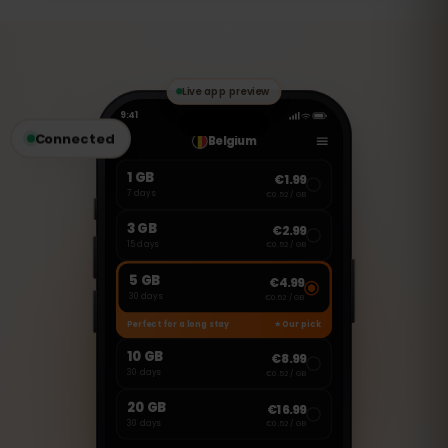
いいえ、このeSIMはデータ専用です。ただ
し、WhatsApp、FaceTime、Skype など
のVoIPアプリを使用して通話やメッセージ
の送受信が可能です。