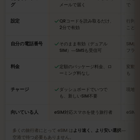
グ
メールで届く
で
設定
QRコードを読み取るだけ、
行列に
2分で有効
ことも
自分の電話番号
そのまま有効（デュアル
SIM
SIM）―SMSも受信可
フライ
料金
定額のパッケージ料金、ロ
変動あ
ーミング料なし
も
チャージ
ダッシュボードでいつで
現地の
も、新しいSIM不要
向いている人
eSIM対応スマホを使う旅行者
eSI
多くの旅行者にとって eSIM は
より速く、より安い選択
―
空港で待つ必要もありません。