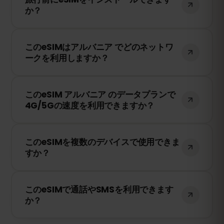
か？
に接続したときにのみ有効期限のカウント
が開始されます。
はい！旅行前にeSIMをインストールするこ
このeSIMはアルバニア でどのネットワ
とをおすすめします。ただし、アルバニア
ークを利用しますか？
に到着するまでネットワークに接続しない
ようにしてください。そうしないと、早期
このeSIMは、アルバニア で利用可能な最高
に有効期限が開始されてしまいます。
このeSIM アルバニア のデータプランで
のネットワークに接続します。例えば、
4G/5Gの速度を利用できますか？
Vodafone などが含まれます。
はい！このeSIMは4G/LTEの高速データ通信
このeSIMを複数のデバイスで使用できま
を提供し、アルバニア で5Gが利用可能な
すか？
場合は5Gにも対応しています。快適なイン
ターネット環境をお楽しみください。
いいえ、eSIMは一度アクティベートする
このeSIMで通話やSMSを利用できます
と、1台のデバイスにのみ紐付けられます。
か？
スマートフォンを変更する場合は、新しい
eSIMを購入する必要があります。