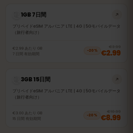
1GB 7日間
プリペイドeSIM アルバニア LTE | 4G | 5Gモバイルデータ
（旅行者向け）
20
% 
€3.99
€2.99
あたり
GB
€2.99
−
20
%
7
日間
有効期間
3GB 15日間
プリペイドeSIM アルバニア LTE | 4G | 5Gモバイルデータ
（旅行者向け）
20
% 
€10.99
€3.00
あたり
GB
€8.99
−
20
%
15
日間
有効期間