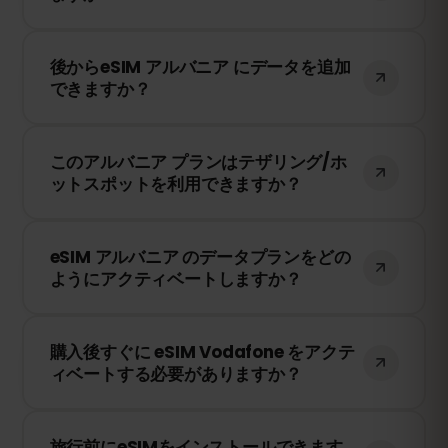
データ容量を使い切ると、インターネット
後からeSIM アルバニア にデータを追加
接続は停止します。eSIMFOXのダッシュボ
できますか？
ードから簡単にデータを追加購入して、引
き続き接続を維持できます。
はい！eSIMを再インストールすることな
このアルバニア プランはテザリング/ホ
く、いつでもデータを追加できます。アカ
ットスポットを利用できますか？
ウントにログインして、必要なデータ量を
選択してください。
はい！テザリングやホットスポットを利用
eSIM アルバニア のデータプランをどの
して、他のデバイスとインターネット接続
ようにアクティベートしますか？
を共有できます。ただし、速度や接続状況
は現地のネットワークプロバイダーに依存
購入後、QRコードを受け取ります。スマー
します。
購入後すぐに eSIM Vodafone をアクテ
トフォンのeSIM設定でQRコードをスキャ
ィベートする必要がありますか？
ンするだけで、すぐに利用できます！物理
SIMカードの交換は不要です。
いいえ！eSIMはいつでもインストールでき
旅行前にeSIMをインストールできます
ます。ただし、Vodafone のネットワーク