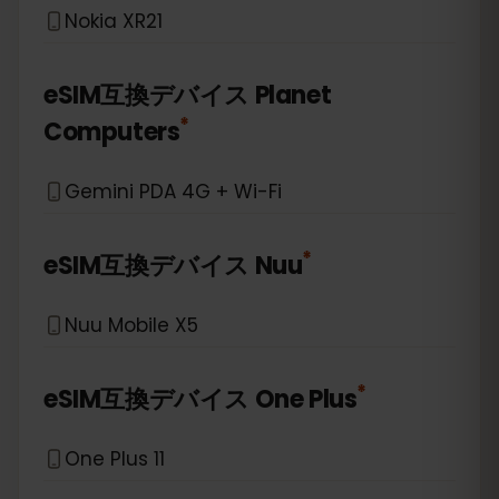
Nokia XR21
eSIM互換デバイス
Planet
*
Computers
Gemini PDA 4G + Wi-Fi
*
eSIM互換デバイス
Nuu
Nuu Mobile X5
*
eSIM互換デバイス
One Plus
One Plus 11