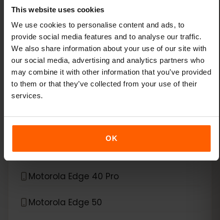
This website uses cookies
Xiaomi 15
We use cookies to personalise content and ads, to
provide social media features and to analyse our traffic.
Xiaomi Redmi Note 11 Pro 5G
We also share information about your use of our site with
our social media, advertising and analytics partners who
Xiaomi Redmi Note 13 Pro
may combine it with other information that you’ve provided
to them or that they’ve collected from your use of their
Xiaomi Redmi Note 13 Pro Plus
services.
*
eSIM互換デバイス
Motorola
OK
Motorola Edge 40 Neo
Motorola Edge 40 Pro
Motorola Edge 50