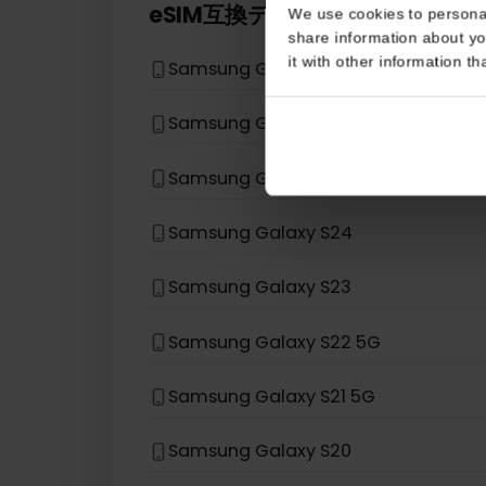
Consent
お使いのデバイスモデルがリストにない
This website uses coo
eSIM互換デバイス
Samsung
We use cookies to perso
share information about
it with other informatio
Samsung Galaxy Z Fold3 5G
Samsung Galaxy Z Flip 5G
Samsung Galaxy Z Flip
Samsung Galaxy S24
Samsung Galaxy S23