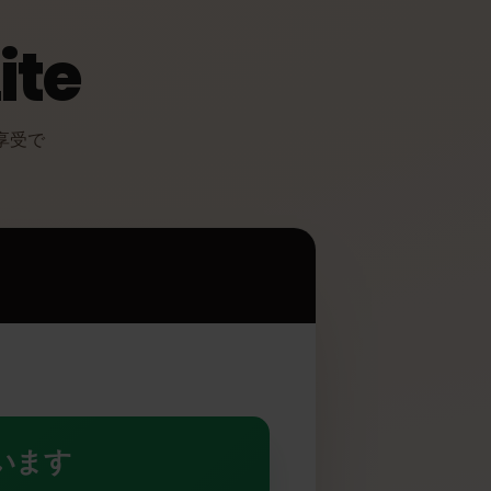
 Lite
メリットを享受で