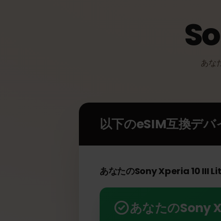
S
あ
以下のeSIM互換デ
あなたのSony Xperia 10 