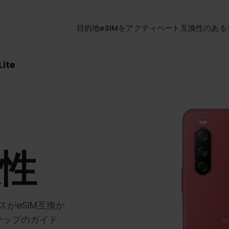
目的地
eSIMをアクティベート
互換性
II Lite
e
換性
イスがeSIM互換か