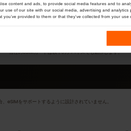
Details
kies
nalise content and ads, to provide social media features and t
 your use of our site with our social media, advertising and a
n that you’ve provided to them or that they’ve collected from you
詳細
eSIM Device
当社のeSIMカードは以下のデバイスでも動作しま