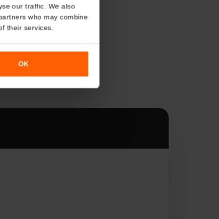
About
o analyse our traffic. We also
nalytics partners who may combine
r use of their services.
s
OK
す。