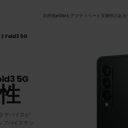
目的地
eSIMをアクティベート
互換性
y Z Fold3 5G
Fold3 5G
換性
3 5G
デバイスが