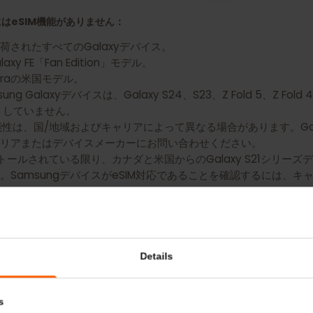
 Galaxy Z Fold3 5G用のeSIMを入手
バイスにはeSIM機能がありません：
出荷されたすべてのGalaxyデバイス。
alaxy FE「Fan Edition」モデル。
20 Ultraの米国モデル。
 Galaxyデバイスは、Galaxy S24、S23、Z Fold 5、Z Fold
ポートしていません。
IM利用可能性は、国/地域およびキャリアによって異なる場合があります。
キャリアまたはデバイスメーカーにお問い合わせください。
インストールされている限り、カナダと米国からのGalaxy S21シ
す。SamsungデバイスがeSIM対応であることを確認する