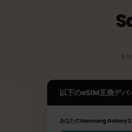
あ
以下のeSIM互換デ