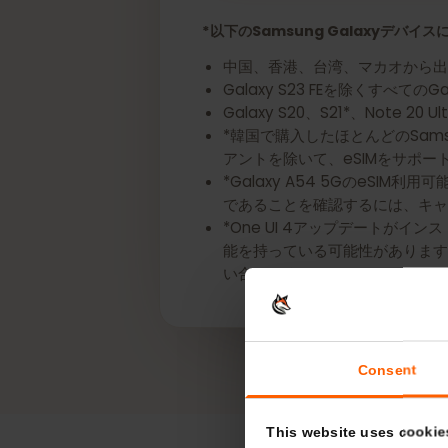
今すぐあなたのSamsung
*以下のSamsung Galaxyデ
中国、香港、台湾、マカオから
Galaxy S23 FEを除くすべてのG
Galaxy S20、S21*、Note 
*韓国で購入したほとんどのSamsung
アントを除いて、eSIMをサ
*Galaxy A54 5GのeS
であることを確認するには、
*One UI 4アップデートが
能を持っている可能性がありま
い合わせください。