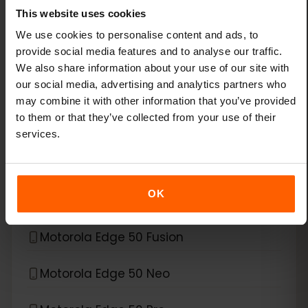
Xiaomi Redmi Note 13 Pro
This website uses cookies
We use cookies to personalise content and ads, to
Xiaomi Redmi Note 13 Pro Plus
provide social media features and to analyse our traffic.
We also share information about your use of our site with
our social media, advertising and analytics partners who
*
eSIM互換デバイス
Motorola
may combine it with other information that you’ve provided
to them or that they’ve collected from your use of their
Motorola Edge 40 Neo
services.
Motorola Edge 40 Pro
OK
Motorola Edge 50
Motorola Edge 50 Fusion
Motorola Edge 50 Neo