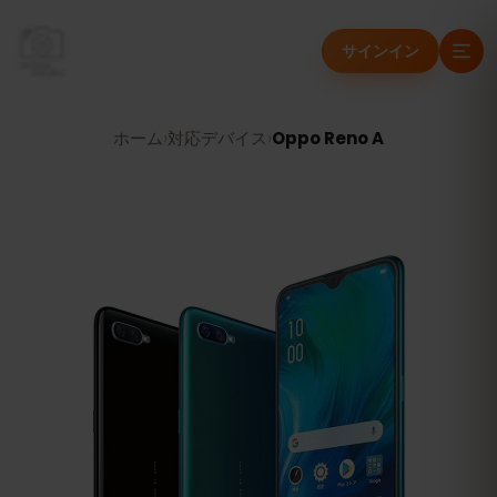
サインイン
ホーム
›
対応デバイス
›
Oppo Reno A