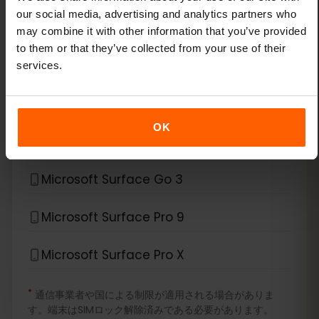
our social media, advertising and analytics partners who
Lenovo ThinkPad X12 Detachable
may combine it with other information that you’ve provided
to them or that they’ve collected from your use of their
*
eSIM互換デバイス
Microsoft
services.
Microsoft Surface Duo
OK
Microsoft Surface Duo 2
Microsoft Surface Go 3
Microsoft Surface Pro 9
Microsoft Surface Pro X
*
通信事業者や国による制限が適用される場合がありま
す。端末はSIMロック解除済みである必要があります。