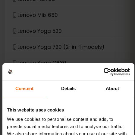
Lenovo Miix 630
Lenovo Yoga 520
Lenovo Yoga 720 (2-in-1 models)
Lenovo Yoga C630
Lenovo ThinkPad X1 Carbon Gen 9
Consent
Details
About
Lenovo ThinkPad X1 Fold
This website uses cookies
Lenovo ThinkPad X1 Nano
We use cookies to personalise content and ads, to
Lenovo ThinkPad X1 Titanium Yoga 2-in-1
provide social media features and to analyse our traffic.
We also share information about your use of our site with