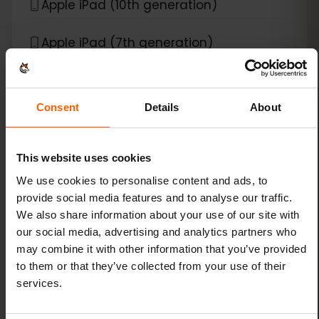
Apple iPad (10th generation)
Apple iPad (7th generation)
Apple iPad (8th generation)
Consent
Details
About
Apple iPad (9th generation)
Apple iPad Air (3rd generation)
This website uses cookies
We use cookies to personalise content and ads, to
Apple iPad Air (4th generation)
provide social media features and to analyse our traffic.
We also share information about your use of our site with
Apple iPad Air (5th generation)
our social media, advertising and analytics partners who
may combine it with other information that you’ve provided
to them or that they’ve collected from your use of their
Apple iPad Air (6th generation)
services.
Apple iPad Mini (5th generation)