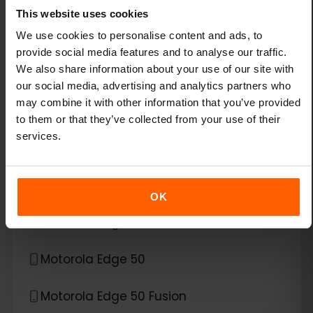
This website uses cookies
Xiaomi Redmi Note 11 Pro 5G
We use cookies to personalise content and ads, to
provide social media features and to analyse our traffic.
Xiaomi Redmi Note 13 Pro
We also share information about your use of our site with
our social media, advertising and analytics partners who
Xiaomi Redmi Note 13 Pro Plus
may combine it with other information that you’ve provided
to them or that they’ve collected from your use of their
services.
*
eSIM互換デバイス
Motorola
Motorola Edge 40 Neo
OK
Motorola Edge 40 Pro
Motorola Edge 50
Motorola Edge 50 Fusion