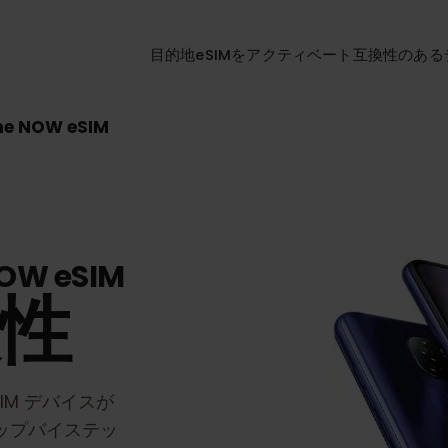
目的地
eSIMをアクティベート
互換性
one NOW eSIM
NOW eSIM
換性
eSIM
デバイスが