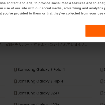
詳細
Details
eSIM Device
kies
nalise content and ads, to provide social media features and t
当社のeSIMカードは以下のデバイスでも動作しま
 your use of our site with our social media, advertising and a
n that you’ve provided to them or that they’ve collected from you
場合、eSIMをサポートするように設計されていません。
*
Samsung Galaxy Z Fold 4