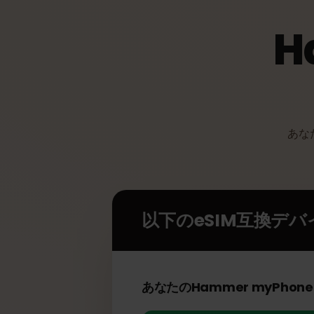
あ
以下のeSIM互換デ