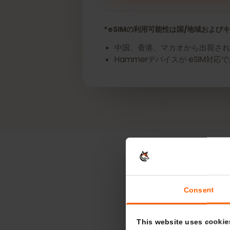
今すぐあなたのHammer
*eSIMの利用可能性は国/地域お
中国、香港、マカオから出荷さ
Hammerデバイスが eS