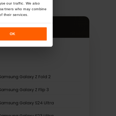
About
s
o analyse our traffic. We also
す。
nalytics partners who may combine
r use of their services.
OK
Samsung Galaxy Z Fold 2