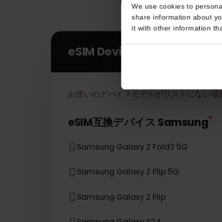
Consent
This website uses coo
We use cookies to perso
share information about
it with other informatio
eSIM Devices
お使いのデバイスモデルがリストにない
eSIM互換デバイス
Samsung
Samsung Galaxy Z Fold3 5G