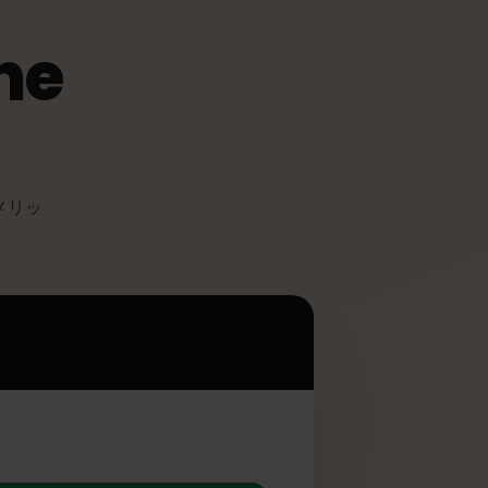
one
て多くのメリッ
M