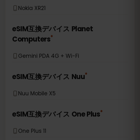
Nokia XR21
eSIM互換デバイス
Planet
*
Computers
Gemini PDA 4G + Wi-Fi
*
eSIM互換デバイス
Nuu
Nuu Mobile X5
*
eSIM互換デバイス
One Plus
One Plus 11