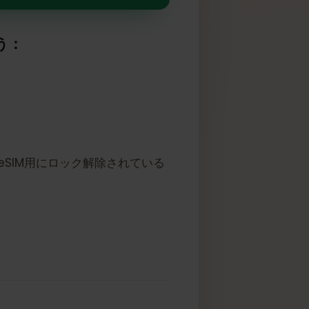
ています
しょう：
す
イスはeSIM用にロック解除されている