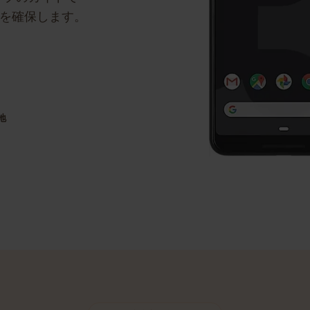
テップのガイドで
移行を確保します。
目的地