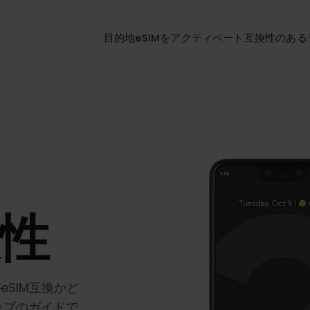
目的地
eSIMをアクティベート
互換性
XL
換性
がeSIM互換かど