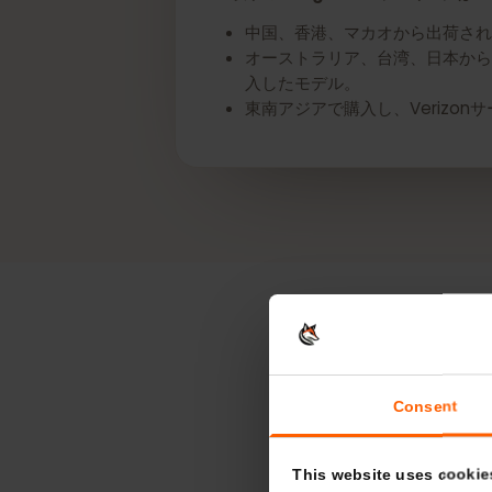
*以下のGoogle Pixelデバイス
中国、香港、マカオから出荷さ
オーストラリア、台湾、日本から出
入したモデル。
東南アジアで購入し、Verizo