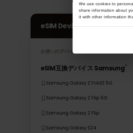
Consent
This website uses coo
We use cookies to perso
share information about
it with other informatio
eSIM Devices
お使いのデバイスモデルがリストにない
eSIM互換デバイス
Samsung
Samsung Galaxy Z Fold3 5G