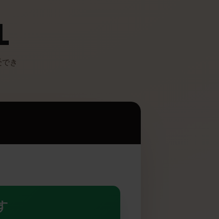
 XL
ットを享受でき