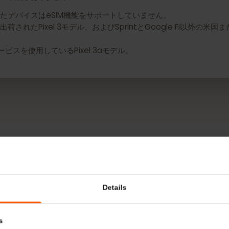
にはeSIM機能がありません：
れたデバイスはeSIM機能をサポートしていません。
荷されたPixel 3モデル、およびSprintとGoogle F
nサービスを使用しているPixel 3aモデル。
詳細