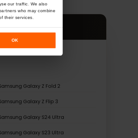
s
About
す。
o analyse our traffic. We also
nalytics partners who may combine
r use of their services.
OK
Samsung Galaxy Z Fold 2