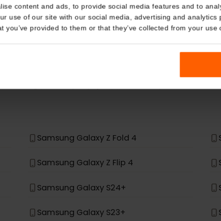
eSIM Device
Details
kies
当社のeSIMカードは以下のデバイスでも動作しま
nalise content and ads, to provide social media features and t
 your use of our site with our social media, advertising and a
n that you’ve provided to them or that they’ve collected from you
場合、eSIMをサポートするように設計されていません。
*
Samsung Galaxy Z Fold 4