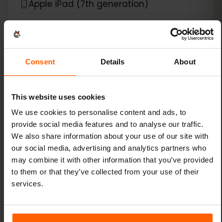
Apple iPad (7th generation)
Apple iPad (8th generation)
Apple iPad (9th generation)
Consent
Details
About
Apple iPad Air (3rd generation)
This website uses cookies
Apple iPad Air (4th generation)
We use cookies to personalise content and ads, to
provide social media features and to analyse our traffic.
Apple iPad Air (5th generation)
We also share information about your use of our site with
our social media, advertising and analytics partners who
Apple iPad Air (6th generation)
may combine it with other information that you’ve provided
to them or that they’ve collected from your use of their
services.
Apple iPad Mini (5th generation)
Apple iPad Mini (6th generation)