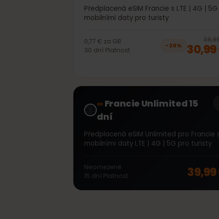
40GB 30dní
Předplacená eSIM Francie s LTE | 4G |
mobilními daty pro turisty
3
0,77 €
za
GB
30,
−
20
%
30
dní
Platnost
∞
Francie Unlimited 15
dní
Předplacená eSIM Unlimited pro Franc
mobilními daty LTE | 4G | 5G pro turis
Neomezené
39,