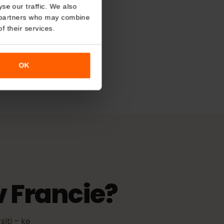
u
About
ší pokrytí
o analyse our traffic. We also
nalytics partners who may combine
Bouygues
Free
r use of their services.
ktivace
OK
i začíná v okamžiku, kdy se eSIM
koli podporované síti.