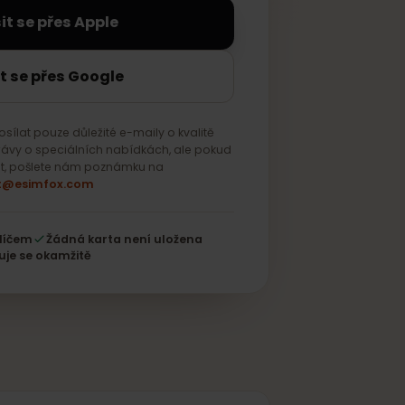
řihlásit se přes Apple
ihlásit se přes Google
eme posílat pouze důležité e-maily o kvalitě
ávat zprávy o speciálních nabídkách, ale pokud
dostávat, pošlete nám poznámku na
support@esimfox.com
tovým klíčem
Žádná karta není uložena
Aktivuje se okamžitě