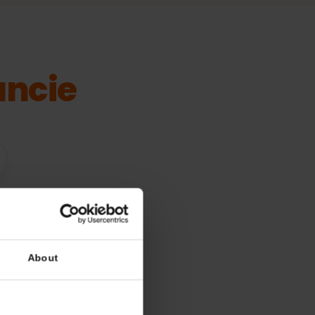
Francie
ení