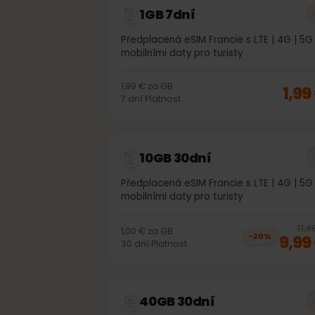
1GB 7dní
Předplacená eSIM Francie s LTE | 4G |
mobilními daty pro turisty
1,99 €
za
GB
1,
7
dní
Platnost
10GB 30dní
Předplacená eSIM Francie s LTE | 4G |
mobilními daty pro turisty
1,00 €
za
GB
9,
−
20
%
30
dní
Platnost