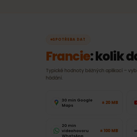
Vždy nejlepší dostupný si
ručního přepínání.
SPOTŘEBA DAT
Francie
: koli
Typické hodnoty běžných aplikací – v
hádání.