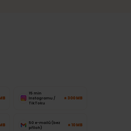
Stabilní připojení ve městech a
nejnavštěvovanějších regionech.
sítě.
?