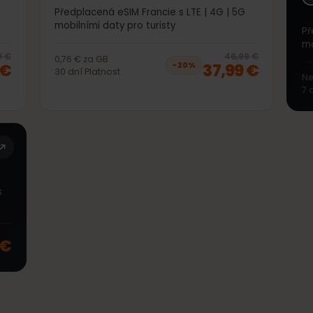
50GB 30dní
 5G
Předplacená eSIM Francie s LTE | 4G | 5G
mobilními daty pro turisty
20
% off, was
38,99 €
, now
30,99 €
20
% 
8,99 €
46,99 €
0,76 €
za
GB
99 €
37,99 €
−
20
%
30
dní
Platnost
ie s
ty
99 €