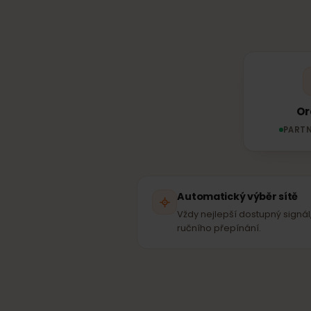
Jakou sí
Tvá e
PA
Automatický výběr sít