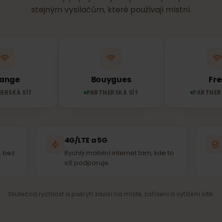
SÍŤ A POKRYTÍ
ť používá tvá
eSI
SIM se automaticky připojí k nejsilnější dostupné partne
stejným vysílačům, které používají místní.
Orange
Bouygues
RTNERSKÁ SÍŤ
PARTNERSKÁ SÍŤ
P
ě
4G/LTE a 5G