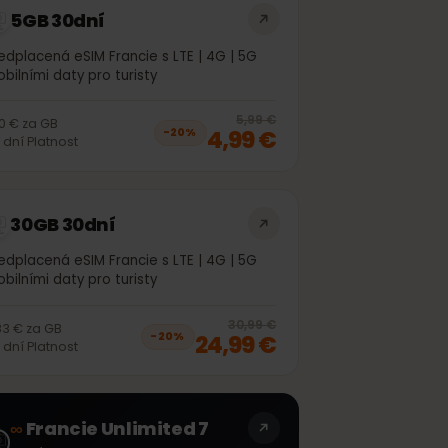
5GB 30dní
Předplacená eSIM Francie s LTE | 4G | 5G
mobilními daty pro turisty
off, was
4,99 €
, now
3,99 €
20
% off, was
5
5,99 €
1,00 €
za
GB
4,99 €
−
20
%
30
dní
Platnost
30GB 30dní
Předplacená eSIM Francie s LTE | 4G | 5G
mobilními daty pro turisty
off, was
21,99 €
, now
17,99 €
20
% off, was
3
30,99 €
0,83 €
za
GB
24,99 €
−
20
%
30
dní
Platnost