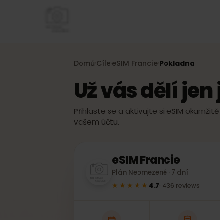
Domů
Cíle
eSIM
Francie
Pokladna
›
›
›
Už vás dělí je
Přihlaste se a aktivujte si eSIM okam
vašem účtu.
eSIM
Francie
Plán Neomezené · 7 dní
★★★★★
4.7
·
436
reviews