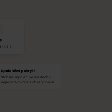
M
v Francie?
rské síti – ke
Free
ARTNERSKÁ SÍŤ
Spolehlivé pokrytí