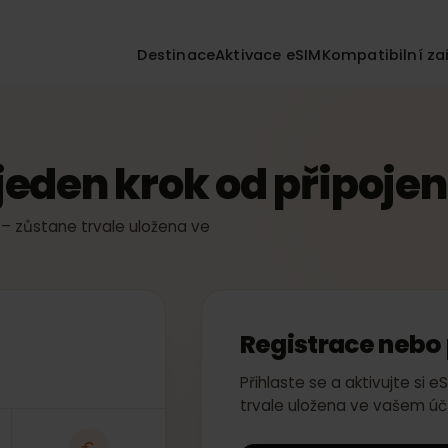
Destinace
Aktivace eSIM
Kompatibil
n jeden krok od připoj
žitě – zůstane trvale uložena ve
Registrace n
Přihlaste se a aktivuj
trvale uložena ve va