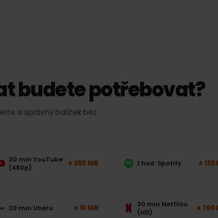
gnál, bez
Rychlý mobilní internet tam, kde to
síť podporuje.
Skutečná rychlost a pokrytí závisí na místě, zařízení a vytížení 
k dat budete potřebovat
yberte si správný balíček bez