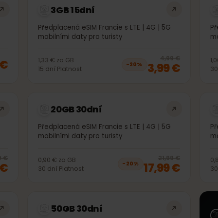
3GB 15dní
 5G
Předplacená eSIM Francie s LTE | 4G | 5G
mobilními daty pro turisty
20
% 
4,99 €
1,33 €
za
GB
99 €
3,99 €
−
20
%
15
dní
Platnost
20GB 30dní
 5G
Předplacená eSIM Francie s LTE | 4G | 5G
mobilními daty pro turisty
20
% off, was
11,99 €
, now
9,99 €
20
% 
11,99 €
21,99 €
0,90 €
za
GB
99 €
17,99 €
−
20
%
30
dní
Platnost