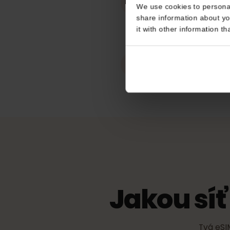
Pracuje v
Consent
Francie
This website uses coo
Hotspot / sdíl
We use cookies to perso
Neomezený
share information about
it with other informatio
eKYC (ověřen
Není nutné