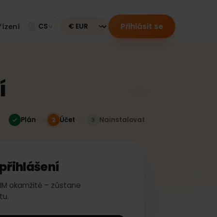
Přihlásit se
ní zařízení
CS
Currency
ení
Plán
Účet
Nainstalovat
2
3
ebo přihlášení
te si eSIM okamžitě – zůstane
šem účtu.