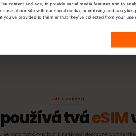
Typ plán
Details
Pouze data
kies
ení připojení
Sítě
Nejlep
nalise content and ads, to provide social media features and t
 your use of our site with our social media, advertising and a
Orange
n that you’ve provided to them or that they’ve collected from you
í totožnosti)
Zásady a
Doba platnost
připojí k jaké