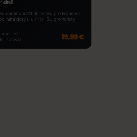
∞
Francie Unlimited 7
dní
Předplacená eSIM Unlimited pro Francie s
mobilními daty LTE | 4G | 5G pro turisty
off, was
46,99 €
, now
37,99 €
Neomezené
19,99 €
7
dní
Platnost