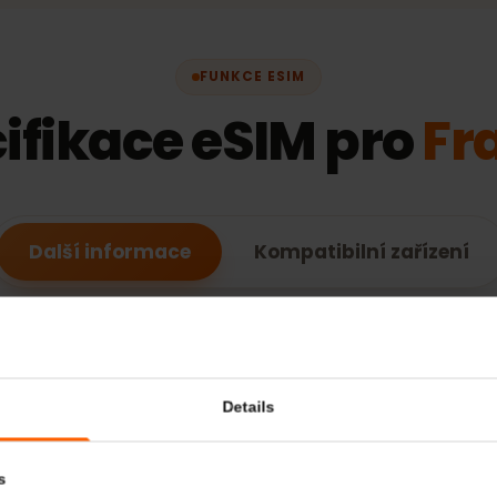
FUNKCE ESIM
cifikace eSIM pro
Další informace
Kompatibilní zaříz