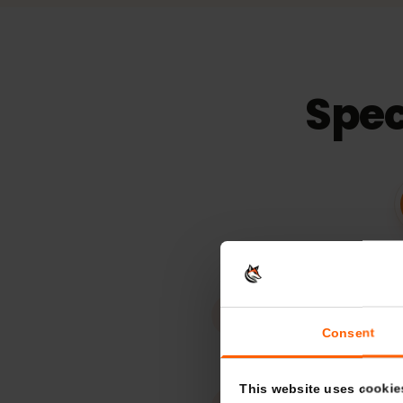
15
dní
Platnost
Spe