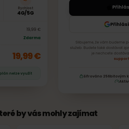
P
Rychlost
é
4G/5G
Př
19,99 €
Zdarma
Slibujeme, že vám bud
služeb. Budete také dost
19,99 €
je nechcete 
že plán nelze využít
šifrováno 256bi
, které by vás mohly zajímat