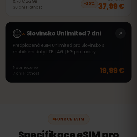
0,76 €
za
GB
37,99 €
−
20
%
30
dní
Platnost
∞
Slovinsko Unlimited 7 dní
Předplacená eSIM Unlimited pro Slovinsko s
mobilními daty LTE | 4G | 5G pro turisty
Neomezené
19,99 €
7
dní
Platnost
FUNKCE ESIM
Specifikace eSIM pro