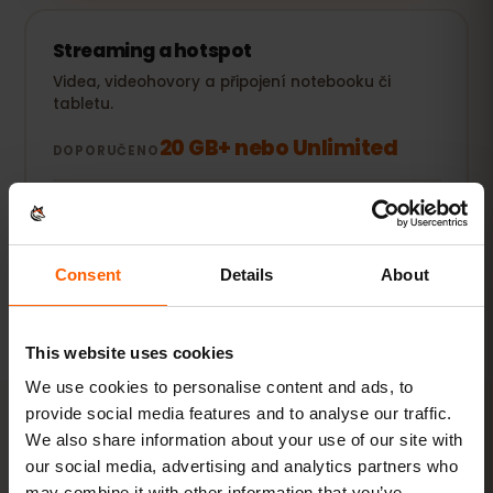
Streaming a hotspot
Videa, videohovory a připojení notebooku či
tabletu.
20 GB+ nebo Unlimited
DOPORUČENO
Zobrazit balíčky
Consent
Details
About
Všechny hodnoty jsou orientační. Skutečná spotřeba závisí
na zařízení, nastavení aplikací a způsobu používání.
This website uses cookies
We use cookies to personalise content and ads, to
provide social media features and to analyse our traffic.
We also share information about your use of our site with
AKTIVACE
our social media, advertising and analytics partners who
may combine it with other information that you’ve