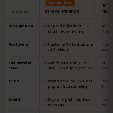
DOPORUČENO
Míst
eSIM od eSIMFOX
Slov
KRITÉRIUM
Porovnání: eSIM od eSIMFOX oproti místní SIM kartě v 
Dostupná od
Už před odjezdem – QR
Až na 
kód hned e-mailem
v obc
Nastavení
Naskenuj QR kód, aktivní
Fronta
za 2 minuty
dokla
Tvé domácí
Zůstává aktivní (Dual-
Nutná
číslo
SIM) – dostupné pro SMS
offlin
Cena
Pevná cena balíčku, bez
Proměn
poplatků za roaming
turist
Dobití
Kdykoli v přehledu, bez
Jen n
nové SIM
nebo a