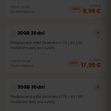
20
% 
11,99 €
1,00 €
za
GB
9,99 €
−
20
%
30
dní
Platnost
20GB 30dní
Předplacená eSIM Slovinsko s LTE | 4G | 5G
mobilními daty pro turisty
20
% 
21,99 €
0,90 €
za
GB
17,99 €
−
20
%
30
dní
Platnost
30GB 30dní
Předplacená eSIM Slovinsko s LTE | 4G | 5G
mobilními daty pro turisty