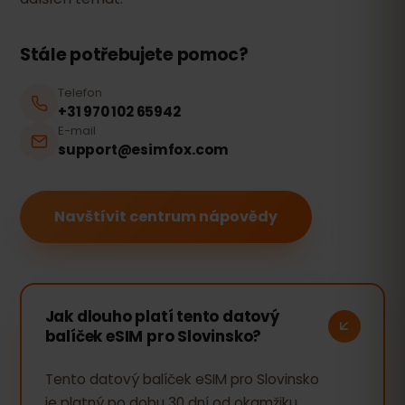
Stále potřebujete pomoc?
Telefon
+31 970 102 65942
E-mail
support@esimfox.com
Navštívit centrum nápovědy
Jak dlouho platí tento datový
balíček eSIM pro Slovinsko?
Tento datový balíček eSIM pro Slovinsko
je platný po dobu 30 dní od okamžiku