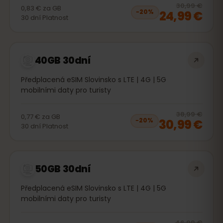
20
% 
30,99 €
0,83 €
za
GB
24,99 €
−
20
%
30
dní
Platnost
40GB 30dní
Předplacená eSIM Slovinsko s LTE | 4G | 5G
mobilními daty pro turisty
20
% 
38,99 €
0,77 €
za
GB
30,99 €
−
20
%
30
dní
Platnost
50GB 30dní
Předplacená eSIM Slovinsko s LTE | 4G | 5G
mobilními daty pro turisty
20
% 
46,99 €