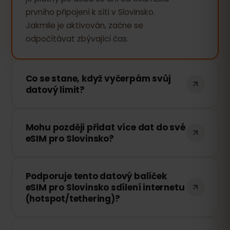
prvního připojení k síti v Slovinsko.
Jakmile je aktivován, začne se
odpočítávat zbývající čas.
Co se stane, když vyčerpám svůj
datový limit?
Pokud vyčerpáte veškerá data, vaše
Mohu později přidat více dat do své
připojení bude pozastaveno. Můžete si
eSIM pro Slovinsko?
však snadno dokoupit další data
prostřednictvím svého eSIMFOX účtu a
Ano! Další data si můžete zakoupit
okamžitě pokračovat v surfování.
Podporuje tento datový balíček
kdykoli bez nutnosti znovu instalovat
eSIM pro Slovinsko sdílení internetu
eSIM. Stačí se přihlásit ke svému účtu a
(hotspot/tethering)?
vybrat požadované množství dat.
Ano! Můžete sdílet své mobilní připojení