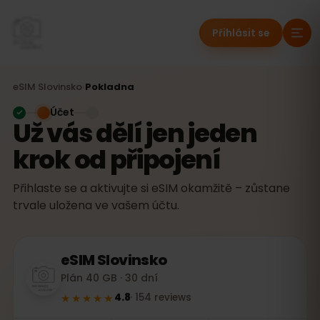
Přihlásit se
eSIM
Slovinsko
›
Pokladna
Účet
Už vás dělí jen jeden
krok od připojení
Přihlaste se a aktivujte si eSIM okamžitě – zůstane
trvale uložena ve vašem účtu.
eSIM
Slovinsko
Plán 40 GB · 30 dní
★★★★★
4.8
·
154
reviews