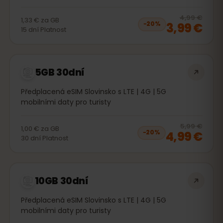
20
% 
4,99 €
1,33 €
za
GB
3,99 €
−
20
%
15
dní
Platnost
5GB 30dní
Předplacená eSIM Slovinsko s LTE | 4G | 5G
mobilními daty pro turisty
20
% 
5,99 €
1,00 €
za
GB
4,99 €
−
20
%
30
dní
Platnost
10GB 30dní
Předplacená eSIM Slovinsko s LTE | 4G | 5G
mobilními daty pro turisty