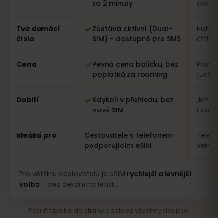
za 2 minuty
dokla
Tvé domácí
Zůstává aktivní (Dual-
Nutná
číslo
SIM) – dostupné pro SMS
offlin
Cena
Pevná cena balíčku, bez
Proměn
poplatků za roaming
turist
Dobití
Kdykoli v přehledu, bez
Jen n
nové SIM
nebo a
Ideální pro
Cestovatele s telefonem
Telef
podporujícím eSIM
velmi
Pro většinu cestovatelů je eSIM
rychlejší a levnější
volba
– bez čekání na letišti.
Posuň tabulku do strany a zobraz všechny sloupce.