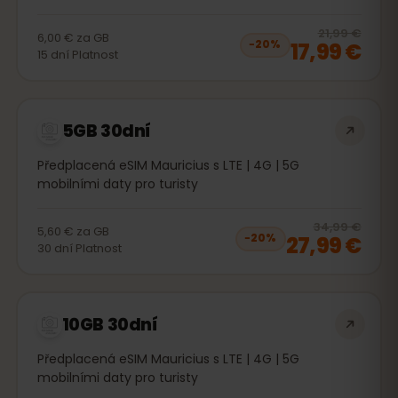
20
% 
21,99 €
6,00 €
za
GB
17,99 €
−
20
%
15
dní
Platnost
5GB 30dní
Předplacená eSIM Mauricius s LTE | 4G | 5G
mobilními daty pro turisty
20
% 
34,99 €
5,60 €
za
GB
27,99 €
−
20
%
30
dní
Platnost
10GB 30dní
Předplacená eSIM Mauricius s LTE | 4G | 5G
mobilními daty pro turisty