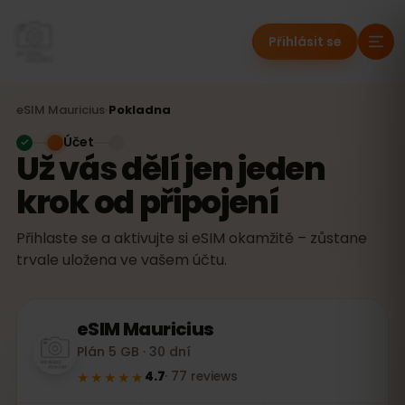
Přihlásit se
eSIM
Mauricius
›
Pokladna
Účet
Už vás dělí jen jeden
krok od připojení
Přihlaste se a aktivujte si eSIM okamžitě – zůstane
trvale uložena ve vašem účtu.
eSIM
Mauricius
Plán 5 GB · 30 dní
★★★★★
4.7
·
77
reviews