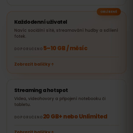
OBLÍBENÉ
Každodenní uživatel
Navíc sociální sítě, streamování hudby a sdílení
fotek.
5–10 GB / měsíc
DOPORUČENO
Zobrazit balíčky
Streaming a hotspot
Videa, videohovory a připojení notebooku či
tabletu.
20 GB+ nebo Unlimited
DOPORUČENO
Zobrazit balíčky