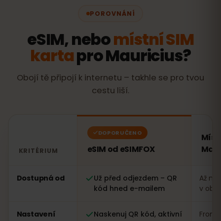
POROVNÁNÍ
eSIM, nebo
místní SIM
karta
pro Mauricius?
Obojí tě připojí k internetu – takhle se pro tvou
cestu liší.
DOPORUČENO
Míst
eSIM od eSIMFOX
Maur
KRITÉRIUM
Porovnání: eSIM od eSIMFOX oproti místní SIM kartě v 
Dostupná od
Už před odjezdem – QR
Až na 
kód hned e-mailem
v obc
Nastavení
Naskenuj QR kód, aktivní
Fronta