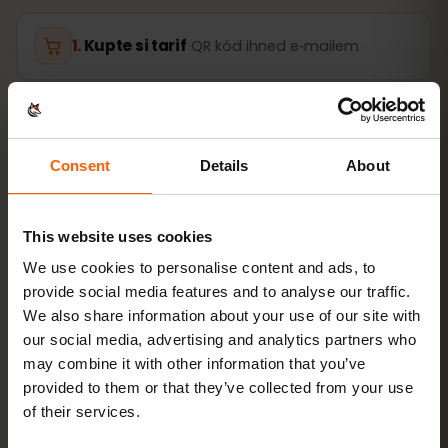
Kupte si tarif
QR kód ihned e‑mailem
Nainstalujte eSIM
naskenujte QR kód
doma přes Wi‑Fi
Consent
Details
About
Připojte se
zapněte datový roaming v
Mauricius
This website uses cookies
We use cookies to personalise content and ads, to
provide social media features and to analyse our traffic.
Nastavení zabere jen 2 minuty: iPhone
Nastavení →
We also share information about your use of our site with
Mobilní data → Přidat eSIM
, Android
Síť a internet → SIM
our social media, advertising and analytics partners who
karty
. Platnost tarifu začíná prvním použitím, ne
nákupem.
may combine it with other information that you’ve
provided to them or that they’ve collected from your use
Podporuje vaše zařízení eSIM? Zkontrolovat
of their services.
kompatibilitu