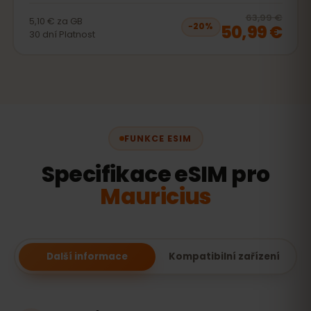
20
% 
63,99 €
5,10 €
za
GB
50,99 €
−
20
%
30
dní
Platnost
FUNKCE ESIM
Specifikace eSIM pro
Mauricius
Další informace
Kompatibilní zařízení