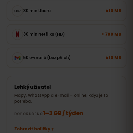
± 10 MB
30 min Uberu
± 700 MB
30 min Netflixu (HD)
± 10 MB
50 e-mailů (bez příloh)
Lehký uživatel
Mapy, WhatsApp a e-mail – online, když je to
potřeba.
1–3 GB / týden
DOPORUČENO
Zobrazit balíčky