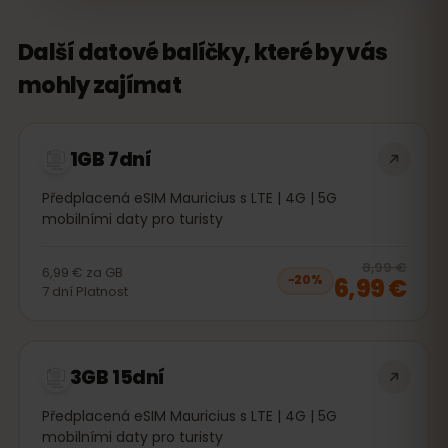
Další datové balíčky, které by vás
mohly zajímat
1GB 7dní
Předplacená eSIM Mauricius s LTE | 4G | 5G
mobilními daty pro turisty
20
% 
8,99 €
6,99 €
za
GB
6,99 €
−
20
%
7
dní
Platnost
3GB 15dní
Předplacená eSIM Mauricius s LTE | 4G | 5G
mobilními daty pro turisty