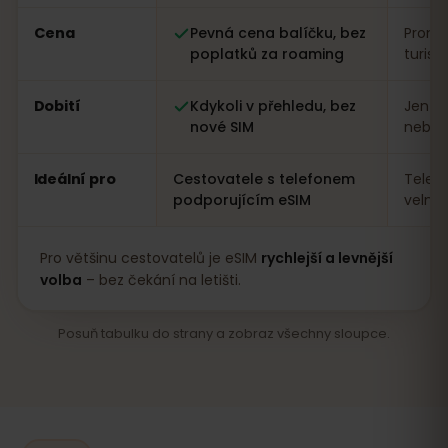
Cena
Pevná cena balíčku, bez
Proměn
poplatků za roaming
turist
Dobití
Kdykoli v přehledu, bez
Jen n
nové SIM
nebo a
Ideální pro
Cestovatele s telefonem
Telef
podporujícím eSIM
velmi
Pro většinu cestovatelů je eSIM
rychlejší a levnější
volba
– bez čekání na letišti.
Posuň tabulku do strany a zobraz všechny sloupce.