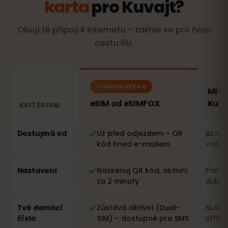
karta
pro Kuvajt?
Obojí tě připojí k internetu – takhle se pro tvou
cestu liší.
DOPORUČENO
Míst
eSIM od eSIMFOX
Kuva
KRITÉRIUM
Porovnání: eSIM od eSIMFOX oproti místní SIM kartě v 
Dostupná od
Už před odjezdem – QR
Až na 
kód hned e-mailem
v obc
Nastavení
Naskenuj QR kód, aktivní
Fronta
za 2 minuty
dokla
Tvé domácí
Zůstává aktivní (Dual-
Nutná
číslo
SIM) – dostupné pro SMS
offlin