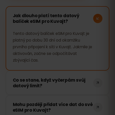
Jak dlouho platí tento datový
balíček eSIM pro Kuvajt?
Tento datový balíček eSIM pro Kuvajt je
platný po dobu 30 dní od okamžiku
prvního připojení k síti v Kuvajt. Jakmile je
aktivován, začne se odpočítávat
zbývající čas.
Co se stane, když vyčerpám svůj
datový limit?
Pokud vyčerpáte veškerá data, vaše
Mohu později přidat více dat do své
připojení bude pozastaveno. Můžete si
eSIM pro Kuvajt?
však snadno dokoupit další data