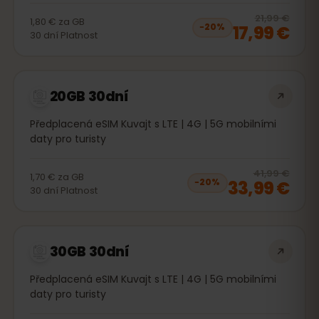
20
% 
21,99 €
1,80 €
za
GB
17,99 €
−
20
%
30
dní
Platnost
20GB 30dní
Předplacená eSIM Kuvajt s LTE | 4G | 5G mobilními
daty pro turisty
20
% 
41,99 €
1,70 €
za
GB
33,99 €
−
20
%
30
dní
Platnost
30GB 30dní
Předplacená eSIM Kuvajt s LTE | 4G | 5G mobilními
daty pro turisty