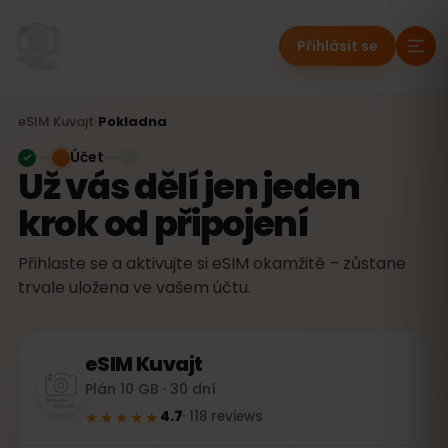
Přihlásit se
eSIM
Kuvajt
›
Pokladna
Účet
Už vás dělí jen jeden
krok od připojení
Přihlaste se a aktivujte si eSIM okamžitě – zůstane
trvale uložena ve vašem účtu.
eSIM
Kuvajt
Plán 10 GB · 30 dní
★★★★★
4.7
·
118
reviews