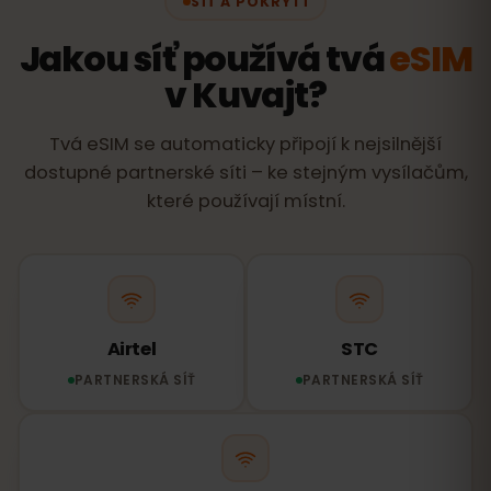
SÍŤ A POKRYTÍ
Jakou síť používá tvá
eSIM
v Kuvajt?
Tvá eSIM se automaticky připojí k nejsilnější
dostupné partnerské síti – ke stejným vysílačům,
které používají místní.
Airtel
STC
PARTNERSKÁ SÍŤ
PARTNERSKÁ SÍŤ