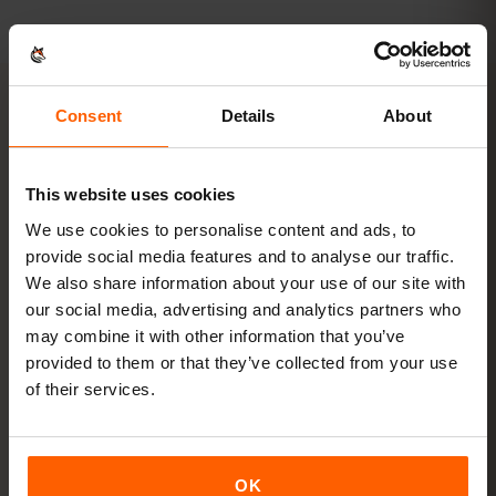
Consent
Details
About
AKTIVACE
Aktivujte eSIM pro Kuvajt
This website uses cookies
ve
3 krocích
We use cookies to personalise content and ads, to
provide social media features and to analyse our traffic.
We also share information about your use of our site with
Hotovo během pár minut — bez fyzické SIM karty.
our social media, advertising and analytics partners who
may combine it with other information that you’ve
provided to them or that they’ve collected from your use
of their services.
Kupte si tarif
QR kód ihned e‑mailem
OK