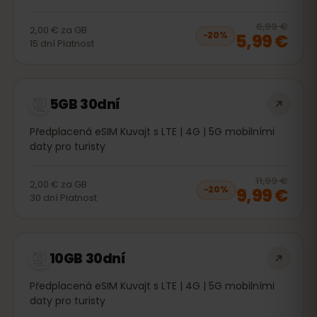
20
% 
6,99 €
2,00 €
za
GB
5,99 €
−
20
%
15
dní
Platnost
5GB 30dní
Předplacená eSIM Kuvajt s LTE | 4G | 5G mobilními
daty pro turisty
20
% 
11,99 €
2,00 €
za
GB
9,99 €
−
20
%
30
dní
Platnost
10GB 30dní
Předplacená eSIM Kuvajt s LTE | 4G | 5G mobilními
daty pro turisty