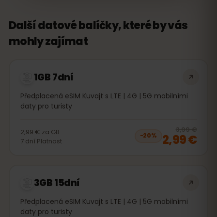
Další datové balíčky, které by vás
mohly zajímat
1GB 7dní
Předplacená eSIM Kuvajt s LTE | 4G | 5G mobilními
daty pro turisty
20
% 
3,99 €
2,99 €
za
GB
2,99 €
−
20
%
7
dní
Platnost
3GB 15dní
Předplacená eSIM Kuvajt s LTE | 4G | 5G mobilními
daty pro turisty