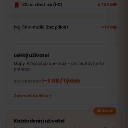
± 700 MB
30 min Netflixu (HD)
± 10 MB
50 e-mailů (bez příloh)
Lehký uživatel
Mapy, WhatsApp a e-mail – online, když je to
potřeba.
1–3 GB / týden
DOPORUČENO
Zobrazit balíčky
OBLÍBENÉ
Každodenní uživatel