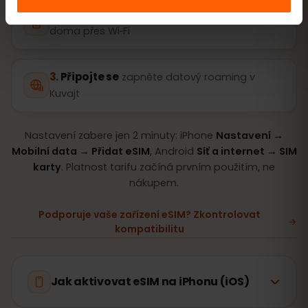
Nainstalujte eSIM
naskenujte QR kód
doma přes Wi‑Fi
Připojte se
zapněte datový roaming v
Kuvajt
Nastavení zabere jen 2 minuty: iPhone
Nastavení →
Mobilní data → Přidat eSIM
, Android
Síť a internet → SIM
karty
. Platnost tarifu začíná prvním použitím, ne
nákupem.
Podporuje vaše zařízení eSIM? Zkontrolovat
kompatibilitu
Jak aktivovat eSIM na iPhonu (iOS)