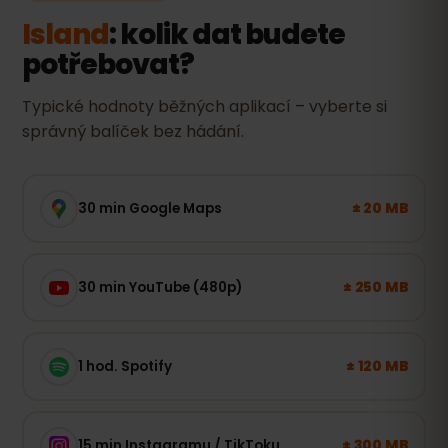
Island
: kolik dat budete
potřebovat?
Typické hodnoty běžných aplikací – vyberte si
správný balíček bez hádání.
± 20 MB
30 min Google Maps
± 250 MB
30 min YouTube (480p)
± 120 MB
1 hod. Spotify
± 300 MB
15 min Instagramu / TikToku