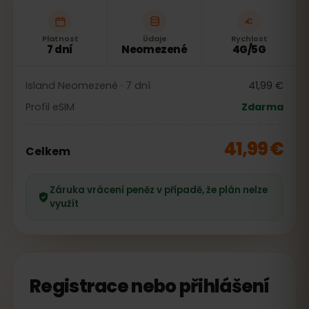
Platnost
Údaje
Rychlost
7 dní
Neomezené
4G/5G
Island Neomezené · 7 dní
41,99 €
Profil eSIM
Zdarma
41,99 €
Celkem
Záruka vrácení peněz v případě, že plán nelze
využít
Registrace nebo přihlášení