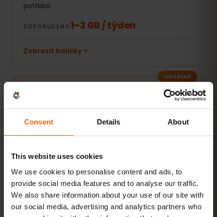
potřeba.
1–3 GB / týden
DOPORUČENO
Zobrazit balíčky
OBLÍBENÉ
Každodenní uživatel
Navíc sociální sítě, streamování hudby a sdílení
fotek.
Consent
Details
About
5–10 GB / měsíc
DOPORUČENO
This website uses cookies
Zobrazit balíčky
We use cookies to personalise content and ads, to
provide social media features and to analyse our traffic.
We also share information about your use of our site with
Streaming a hotspot
our social media, advertising and analytics partners who