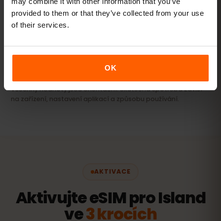
may combine it with other information that you’ve
Videa, videohovory a připojení notebooku či
tabletu.
provided to them or that they’ve collected from your use
of their services.
20 GB+ nebo Unlimited
DOPORUČENO
Zobrazit balíčky
OK
Všechny hodnoty jsou orientační. Skutečná spotřeba závisí
na zařízení, nastavení aplikací a způsobu používání.
AKTIVACE
Aktivujte eSIM pro Island
ve
3 krocích