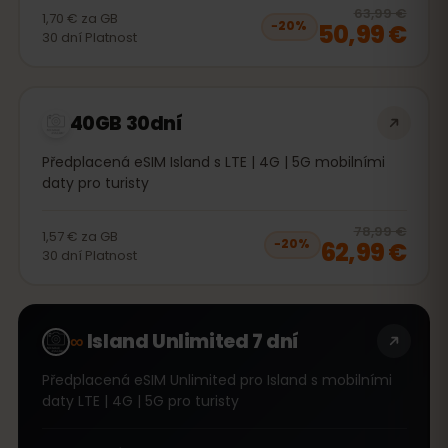
20
% 
63,99 €
1,70 €
za
GB
50,99 €
−
20
%
30
dní
Platnost
40GB 30dní
Předplacená eSIM Island s LTE | 4G | 5G mobilními
daty pro turisty
20
% 
78,99 €
1,57 €
za
GB
62,99 €
−
20
%
30
dní
Platnost
∞
Island Unlimited 7 dní
Předplacená eSIM Unlimited pro Island s mobilními
daty LTE | 4G | 5G pro turisty