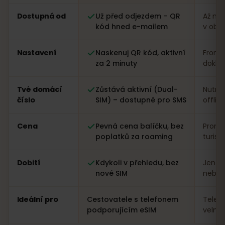
Porovnání: eSIM od eSIMFOX oproti místní SIM kartě v I
Dostupná od
Už před odjezdem – QR
Až na 
kód hned e-mailem
v obc
Nastavení
Naskenuj QR kód, aktivní
Fronta
za 2 minuty
dokla
Tvé domácí
Zůstává aktivní (Dual-
Nutná
číslo
SIM) – dostupné pro SMS
offlin
Cena
Pevná cena balíčku, bez
Proměn
poplatků za roaming
turist
Dobití
Kdykoli v přehledu, bez
Jen n
nové SIM
nebo a
Ideální pro
Cestovatele s telefonem
Telef
podporujícím eSIM
velmi