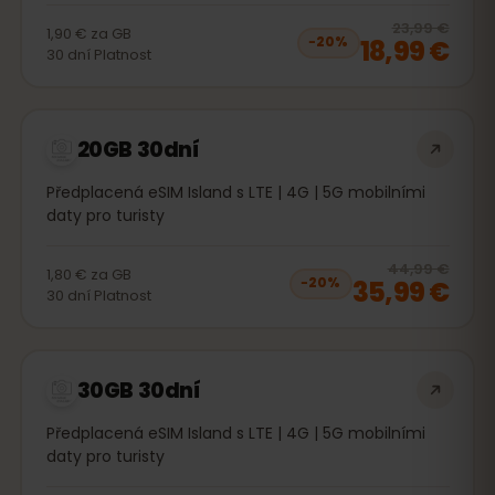
20
% 
23,99 €
1,90 €
za
GB
18,99 €
−
20
%
30
dní
Platnost
20GB 30dní
Předplacená eSIM Island s LTE | 4G | 5G mobilními
daty pro turisty
20
% 
44,99 €
1,80 €
za
GB
35,99 €
−
20
%
30
dní
Platnost
30GB 30dní
Předplacená eSIM Island s LTE | 4G | 5G mobilními
daty pro turisty