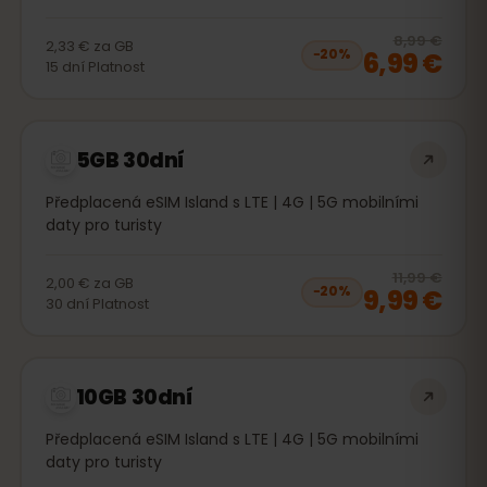
20
% 
8,99 €
2,33 €
za
GB
6,99 €
−
20
%
15
dní
Platnost
5GB 30dní
Předplacená eSIM Island s LTE | 4G | 5G mobilními
daty pro turisty
20
% 
11,99 €
2,00 €
za
GB
9,99 €
−
20
%
30
dní
Platnost
10GB 30dní
Předplacená eSIM Island s LTE | 4G | 5G mobilními
daty pro turisty