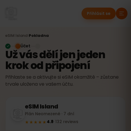
Přihlásit se
eSIM
Island
›
Pokladna
Účet
Už vás dělí jen jeden
krok od připojení
Přihlaste se a aktivujte si eSIM okamžitě – zůstane
trvale uložena ve vašem účtu.
eSIM
Island
Plán Neomezené · 7 dní
★★★★★
4.8
·
132
reviews