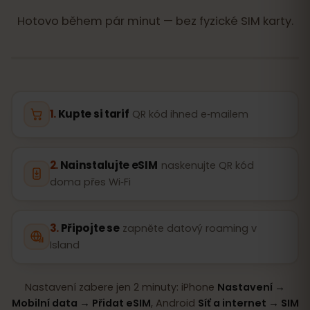
Hotovo během pár minut — bez fyzické SIM karty.
Kupte si tarif
QR kód ihned e‑mailem
Nainstalujte eSIM
naskenujte QR kód
doma přes Wi‑Fi
Připojte se
zapněte datový roaming v
Island
Nastavení zabere jen 2 minuty: iPhone
Nastavení →
Mobilní data → Přidat eSIM
, Android
Síť a internet → SIM