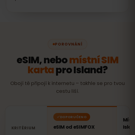
POROVNÁNÍ
eSIM, nebo
místní SIM
karta
pro Island?
Obojí tě připojí k internetu – takhle se pro tvou
cestu liší.
DOPORUČENO
Míst
eSIM od eSIMFOX
Isla
KRITÉRIUM