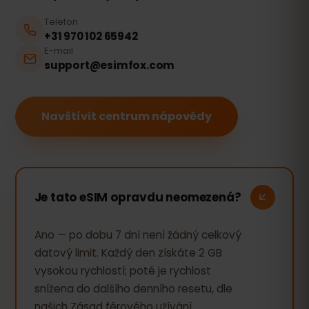
Telefon
+31 970 102 65942
E-mail
support@esimfox.com
Navštívit centrum nápovědy
Je tato eSIM opravdu neomezená?
Ano — po dobu 7 dní není žádný celkový
datový limit. Každý den získáte 2 GB
vysokou rychlostí; poté je rychlost
snížena do dalšího denního resetu, dle
našich Zásad férového užívání.