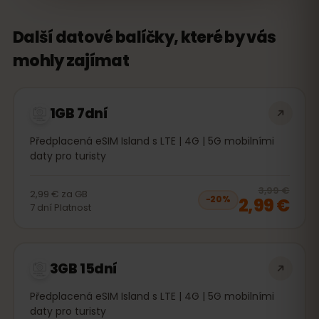
Další datové balíčky, které by vás
mohly zajímat
1GB 7dní
Předplacená eSIM Island s LTE | 4G | 5G mobilními
daty pro turisty
20
% 
3,99 €
2,99 €
za
GB
2,99 €
−
20
%
7
dní
Platnost
3GB 15dní
Předplacená eSIM Island s LTE | 4G | 5G mobilními
daty pro turisty