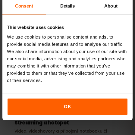
Consent
Details
About
1–3 GB / týden
DOPORUČENO
Zobrazit balíčky
This website uses cookies
We use cookies to personalise content and ads, to
OBLÍBENÉ
provide social media features and to analyse our traffic.
We also share information about your use of our site with
Každodenní uživatel
our social media, advertising and analytics partners who
Navíc sociální sítě, streamování hudby a sdílení
may combine it with other information that you’ve
fotek.
provided to them or that they’ve collected from your use
5–10 GB / měsíc
of their services.
DOPORUČENO
Zobrazit balíčky
OK
Streaming a hotspot
Videa, videohovory a připojení notebooku či