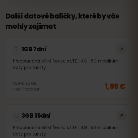
Další datové balíčky, které by vás
mohly zajímat
1GB 7dní
Předplacená eSIM Řecko s LTE | 4G | 5G mobilními
daty pro turisty
1,99 €
za
GB
1,99 €
7
dní
Platnost
3GB 15dní
Předplacená eSIM Řecko s LTE | 4G | 5G mobilními
daty pro turisty