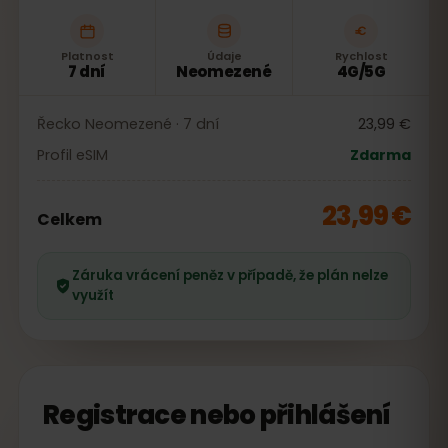
Platnost
Údaje
Rychlost
7 dní
Neomezené
4G/5G
Řecko Neomezené · 7 dní
23,99 €
Profil eSIM
Zdarma
23,99 €
Celkem
Záruka vrácení peněz v případě, že plán nelze
využít
Registrace nebo přihlášení