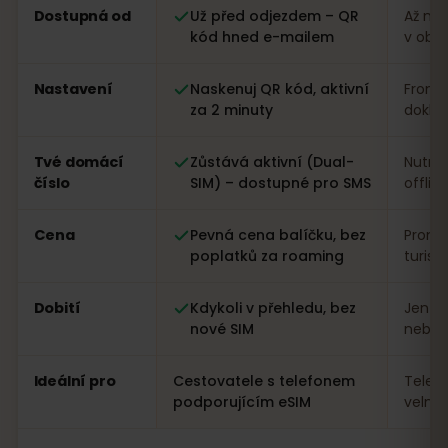
Porovnání: eSIM od eSIMFOX oproti místní SIM kartě v
Dostupná od
Už před odjezdem – QR
Až na 
kód hned e-mailem
v obc
Nastavení
Naskenuj QR kód, aktivní
Fronta
za 2 minuty
dokla
Tvé domácí
Zůstává aktivní (Dual-
Nutná
číslo
SIM) – dostupné pro SMS
offlin
Cena
Pevná cena balíčku, bez
Proměn
poplatků za roaming
turist
Dobití
Kdykoli v přehledu, bez
Jen n
nové SIM
nebo a
Ideální pro
Cestovatele s telefonem
Telef
podporujícím eSIM
velmi