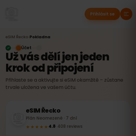
Přihlásit se
eSIM
Řecko
›
Pokladna
Účet
Už vás dělí jen jeden
krok od připojení
Přihlaste se a aktivujte si eSIM okamžitě – zůstane
trvale uložena ve vašem účtu.
eSIM
Řecko
Plán Neomezené · 7 dní
★★★★★
4.8
·
408
reviews