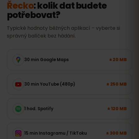
Řecko
: kolik dat budete
potřebovat?
Typické hodnoty běžných aplikací – vyberte si
správný balíček bez hádání.
± 20 MB
30 min Google Maps
± 250 MB
30 min YouTube (480p)
± 120 MB
1 hod. Spotify
± 300 MB
15 min Instagramu / TikToku