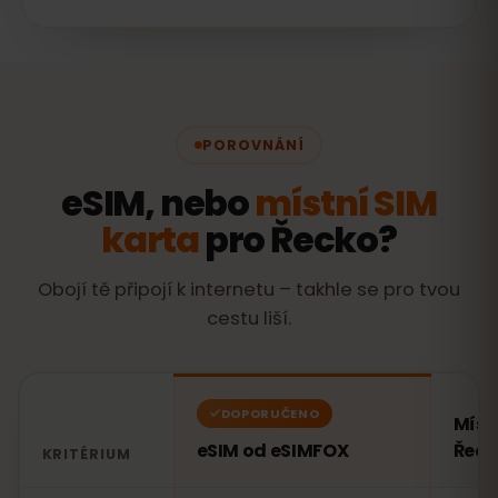
POROVNÁNÍ
eSIM, nebo
místní SIM
karta
pro Řecko?
Obojí tě připojí k internetu – takhle se pro tvou
cestu liší.
DOPORUČENO
Míst
eSIM od eSIMFOX
Řeck
KRITÉRIUM