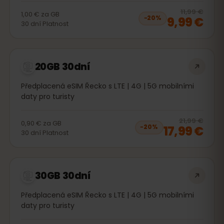
20
% 
11,99 €
1,00 €
za
GB
9,99 €
−
20
%
30
dní
Platnost
20GB 30dní
Předplacená eSIM Řecko s LTE | 4G | 5G mobilními
daty pro turisty
20
% 
21,99 €
0,90 €
za
GB
17,99 €
−
20
%
30
dní
Platnost
30GB 30dní
Předplacená eSIM Řecko s LTE | 4G | 5G mobilními
daty pro turisty