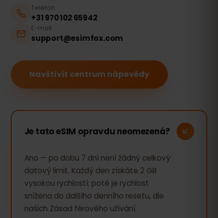
Telefon
+31 970 102 65942
E-mail
support@esimfox.com
Navštívit centrum nápovědy
Je tato eSIM opravdu neomezená?
Ano — po dobu 7 dní není žádný celkový
datový limit. Každý den získáte 2 GB
vysokou rychlostí; poté je rychlost
snížena do dalšího denního resetu, dle
našich Zásad férového užívání.