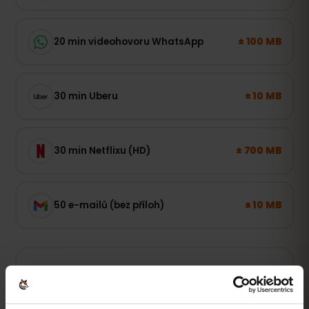
± 100 MB
20 min videohovoru WhatsApp
± 10 MB
30 min Uberu
± 700 MB
30 min Netflixu (HD)
± 10 MB
50 e-mailů (bez příloh)
Lehký uživatel
Mapy, WhatsApp a e-mail – online, když je to
potřeba.