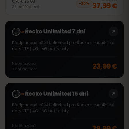
0,76 €
za
GB
37,99 €
−
20
%
30
dní
Platnost
∞
Řecko Unlimited 7 dní
Předplacená eSIM Unlimited pro Řecko s mobilními
daty LTE | 4G | 5G pro turisty
Neomezené
23,99 €
7
dní
Platnost
∞
Řecko Unlimited 15 dní
Předplacená eSIM Unlimited pro Řecko s mobilními
daty LTE | 4G | 5G pro turisty
Neomezené
39,99 €