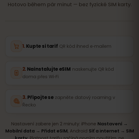
Hotovo během pár minut — bez fyzické SIM karty.
Kupte si tarif
QR kód ihned e‑mailem
Nainstalujte eSIM
naskenujte QR kód
doma přes Wi‑Fi
Připojte se
zapněte datový roaming v
Řecko
Nastavení zabere jen 2 minuty: iPhone
Nastavení →
Mobilní data → Přidat eSIM
, Android
Síť a internet → SIM
karty
. Platnost tarifu začíná prvním použitím, ne