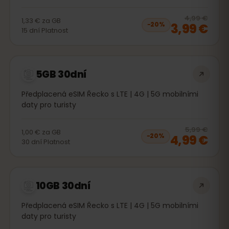
20
% 
4,99 €
1,33 €
za
GB
3,99 €
−
20
%
15
dní
Platnost
5GB 30dní
Předplacená eSIM Řecko s LTE | 4G | 5G mobilními
daty pro turisty
20
% 
5,99 €
1,00 €
za
GB
4,99 €
−
20
%
30
dní
Platnost
10GB 30dní
Předplacená eSIM Řecko s LTE | 4G | 5G mobilními
daty pro turisty