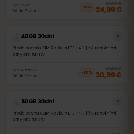
20
% 
30,99 €
0,83 €
za
GB
24,99 €
−
20
%
30
dní
Platnost
40GB 30dní
Předplacená eSIM Řecko s LTE | 4G | 5G mobilními
daty pro turisty
20
% 
38,99 €
0,77 €
za
GB
30,99 €
−
20
%
30
dní
Platnost
50GB 30dní
Předplacená eSIM Řecko s LTE | 4G | 5G mobilními
daty pro turisty
20
% 
46,99 €