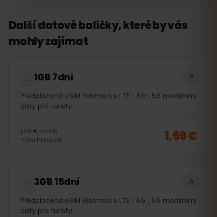
Další datové balíčky, které by vás
mohly zajímat
1GB 7dní
Předplacená eSIM Estonsko s LTE | 4G | 5G mobilními
daty pro turisty
1,99 €
za
GB
1,99 €
7
dní
Platnost
3GB 15dní
Předplacená eSIM Estonsko s LTE | 4G | 5G mobilními
daty pro turisty