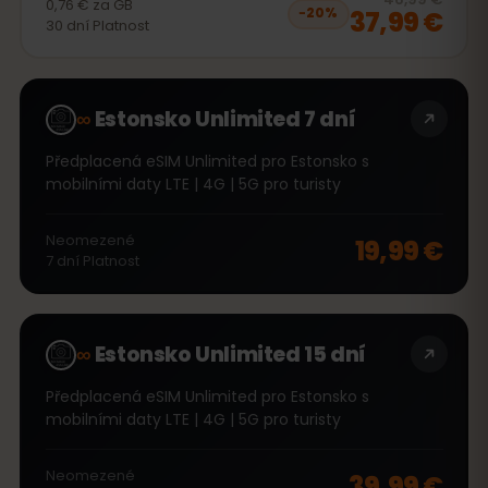
0,76 €
za
GB
37,99 €
−
20
%
30
dní
Platnost
∞
Estonsko Unlimited 7 dní
Předplacená eSIM Unlimited pro Estonsko s
mobilními daty LTE | 4G | 5G pro turisty
Neomezené
19,99 €
7
dní
Platnost
∞
Estonsko Unlimited 15 dní
Předplacená eSIM Unlimited pro Estonsko s
mobilními daty LTE | 4G | 5G pro turisty
Neomezené
39,99 €