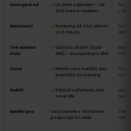
Porovnání: eSIM od eSIMFOX oproti místní SIM kartě v 
Dostupná od
Už před odjezdem – QR
Až na 
kód hned e-mailem
v obc
Nastavení
Naskenuj QR kód, aktivní
Fronta
za 2 minuty
dokla
Tvé domácí
Zůstává aktivní (Dual-
Nutná
číslo
SIM) – dostupné pro SMS
offlin
Cena
Pevná cena balíčku, bez
Proměn
poplatků za roaming
turist
Dobití
Kdykoli v přehledu, bez
Jen n
nové SIM
nebo a
Ideální pro
Cestovatele s telefonem
Telef
podporujícím eSIM
velmi