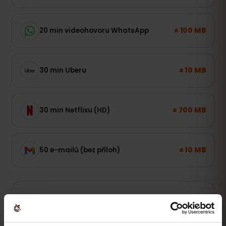
± 100 MB
20 min videohovoru WhatsApp
± 10 MB
30 min Uberu
± 700 MB
30 min Netflixu (HD)
± 10 MB
50 e-mailů (bez příloh)
Lehký uživatel
Mapy, WhatsApp a e-mail – online, když je to
potřeba.