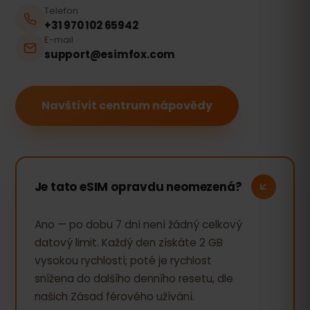
Telefon
+31 970 102 65942
E-mail
support@esimfox.com
Navštívit centrum nápovědy
Je tato eSIM opravdu neomezená?
Ano — po dobu 7 dní není žádný celkový
datový limit. Každý den získáte 2 GB
vysokou rychlostí; poté je rychlost
snížena do dalšího denního resetu, dle
našich Zásad férového užívání.