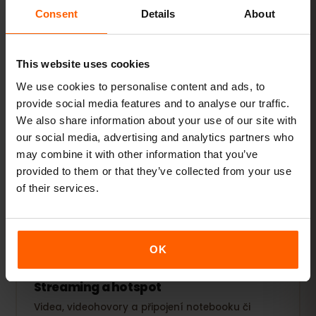
Consent
Details
About
1–3 GB / týden
DOPORUČENO
Zobrazit balíčky
This website uses cookies
We use cookies to personalise content and ads, to
OBLÍBENÉ
provide social media features and to analyse our traffic.
We also share information about your use of our site with
Každodenní uživatel
our social media, advertising and analytics partners who
Navíc sociální sítě, streamování hudby a sdílení
may combine it with other information that you’ve
fotek.
provided to them or that they’ve collected from your use
5–10 GB / měsíc
of their services.
DOPORUČENO
Zobrazit balíčky
OK
Streaming a hotspot
Videa, videohovory a připojení notebooku či