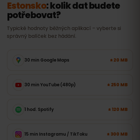
Estonsko
: kolik dat budete
potřebovat?
Typické hodnoty běžných aplikací – vyberte si
správný balíček bez hádání.
± 20 MB
30 min Google Maps
± 250 MB
30 min YouTube (480p)
± 120 MB
1 hod. Spotify
± 300 MB
15 min Instagramu / TikToku