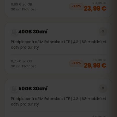
20
% 
29,99 €
0,80 €
za
GB
23,99 €
−
20
%
30
dní
Platnost
40GB 30dní
Předplacená eSIM Estonsko s LTE | 4G | 5G mobilními
daty pro turisty
20
% 
36,99 €
0,75 €
za
GB
29,99 €
−
20
%
30
dní
Platnost
50GB 30dní
Předplacená eSIM Estonsko s LTE | 4G | 5G mobilními
daty pro turisty
20
% 
46,99 €