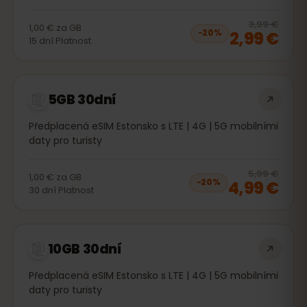
20
% 
3,99 €
1,00 €
za
GB
2,99 €
−
20
%
15
dní
Platnost
5GB 30dní
Předplacená eSIM Estonsko s LTE | 4G | 5G mobilními
daty pro turisty
20
% 
5,99 €
1,00 €
za
GB
4,99 €
−
20
%
30
dní
Platnost
10GB 30dní
Předplacená eSIM Estonsko s LTE | 4G | 5G mobilními
daty pro turisty