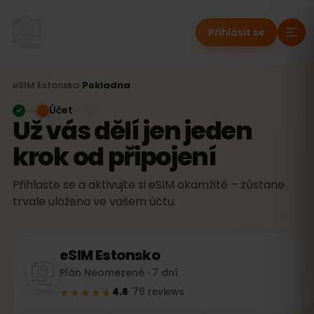
Přihlásit se
eSIM
Estonsko
›
Pokladna
Účet
Už vás dělí jen jeden
krok od připojení
Přihlaste se a aktivujte si eSIM okamžitě – zůstane
trvale uložena ve vašem účtu.
eSIM
Estonsko
Plán Neomezené · 7 dní
★★★★★
4.6
·
76
reviews