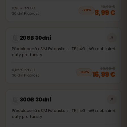
20
% 
10,99 €
0,90 €
za
GB
8,99 €
−
20
%
30
dní
Platnost
20GB 30dní
Předplacená eSIM Estonsko s LTE | 4G | 5G mobilními
daty pro turisty
20
% 
20,99 €
0,85 €
za
GB
16,99 €
−
20
%
30
dní
Platnost
30GB 30dní
Předplacená eSIM Estonsko s LTE | 4G | 5G mobilními
daty pro turisty