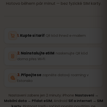
Hotovo během pár minut — bez fyzické SIM karty.
Kupte si tarif
QR kód ihned e‑mailem
Nainstalujte eSIM
naskenujte QR kód
doma přes Wi‑Fi
Připojte se
zapněte datový roaming v
Estonsko
Nastavení zabere jen 2 minuty: iPhone
Nastavení →
Mobilní data → Přidat eSIM
, Android
Síť a internet → SIM
karty
. Platnost tarifu začíná prvním použitím, ne