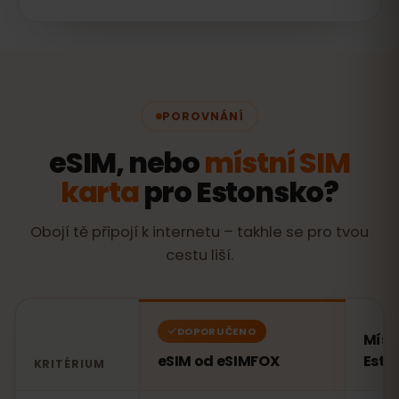
POROVNÁNÍ
eSIM, nebo
místní SIM
karta
pro Estonsko?
Obojí tě připojí k internetu – takhle se pro tvou
cestu liší.
DOPORUČENO
Míst
eSIM od eSIMFOX
Esto
KRITÉRIUM