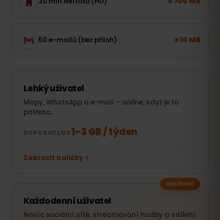
± 700 MB
30 min Netflixu (HD)
± 10 MB
50 e-mailů (bez příloh)
Lehký uživatel
Mapy, WhatsApp a e-mail – online, když je to
potřeba.
1–3 GB / týden
DOPORUČENO
Zobrazit balíčky
OBLÍBENÉ
Každodenní uživatel
Navíc sociální sítě, streamování hudby a sdílení