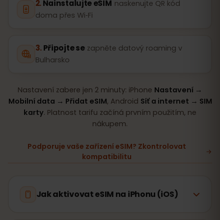
Nainstalujte eSIM
naskenujte QR kód
doma přes Wi‑Fi
Připojte se
zapněte datový roaming v
Bulharsko
Nastavení zabere jen 2 minuty: iPhone
Nastavení →
Mobilní data → Přidat eSIM
, Android
Síť a internet → SIM
karty
. Platnost tarifu začíná prvním použitím, ne
nákupem.
Podporuje vaše zařízení eSIM? Zkontrolovat
kompatibilitu
Jak aktivovat eSIM na iPhonu (iOS)