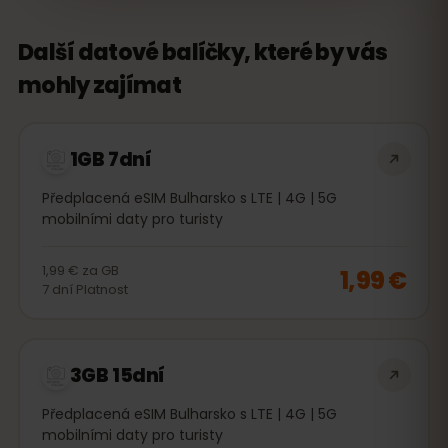
Další datové balíčky, které by vás
mohly zajímat
1GB 7dní
Předplacená eSIM Bulharsko s LTE | 4G | 5G
mobilními daty pro turisty
1,99 €
za
GB
1,99 €
7
dní
Platnost
3GB 15dní
Předplacená eSIM Bulharsko s LTE | 4G | 5G
mobilními daty pro turisty