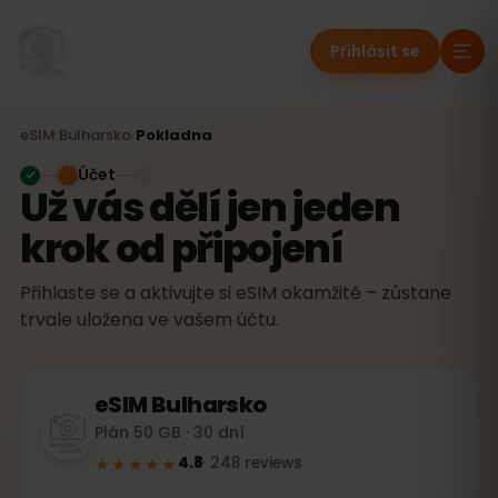
Přihlásit se
eSIM
Bulharsko
›
Pokladna
Účet
Už vás dělí jen jeden
krok od připojení
Přihlaste se a aktivujte si eSIM okamžitě – zůstane
trvale uložena ve vašem účtu.
eSIM
Bulharsko
Plán 50 GB · 30 dní
★★★★★
4.8
·
248
reviews