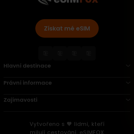
Získat mé eSIM
Hlavní destinace
Právní informace
Zajímavosti
Vytvořeno s 🧡 lidmi, kteří
milují cestování. eSIMFOX