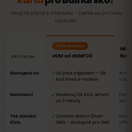
Obojí tě připojí k internetu – takhle se pro tvou
cestu liší.
DOPORUČENO
Míst
eSIM od eSIMFOX
Bulh
KRITÉRIUM
Porovnání: eSIM od eSIMFOX oproti místní SIM kartě v 
Dostupná od
Už před odjezdem – QR
Až na 
kód hned e-mailem
v obc
Nastavení
Naskenuj QR kód, aktivní
Fronta
za 2 minuty
dokla
Tvé domácí
Zůstává aktivní (Dual-
Nutná
číslo
SIM) – dostupné pro SMS
offlin