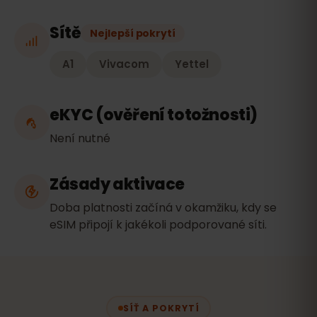
Sítě
Nejlepší pokrytí
A1
Vivacom
Yettel
eKYC (ověření totožnosti)
Není nutné
Zásady aktivace
Doba platnosti začíná v okamžiku, kdy se
eSIM připojí k jakékoli podporované síti.
SÍŤ A POKRYTÍ