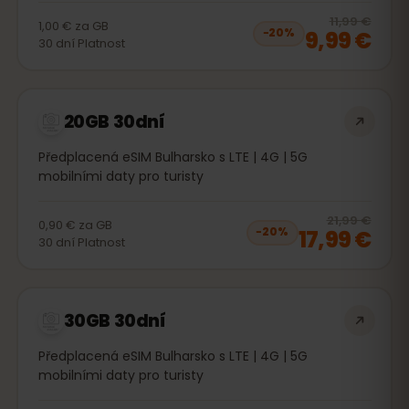
20
% 
11,99 €
1,00 €
za
GB
9,99 €
−
20
%
30
dní
Platnost
20GB 30dní
Předplacená eSIM Bulharsko s LTE | 4G | 5G
mobilními daty pro turisty
20
% 
21,99 €
0,90 €
za
GB
17,99 €
−
20
%
30
dní
Platnost
30GB 30dní
Předplacená eSIM Bulharsko s LTE | 4G | 5G
mobilními daty pro turisty