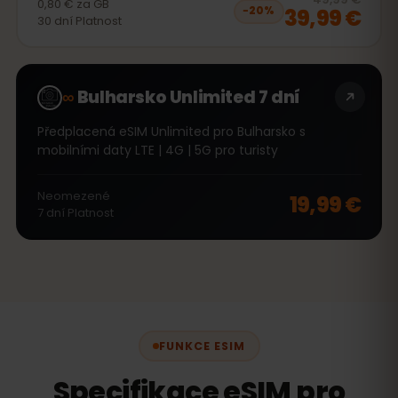
0,80 €
za
GB
39,99 €
−
20
%
30
dní
Platnost
∞
Bulharsko Unlimited 7 dní
Předplacená eSIM Unlimited pro Bulharsko s
mobilními daty LTE | 4G | 5G pro turisty
Neomezené
19,99 €
7
dní
Platnost
FUNKCE ESIM
Specifikace eSIM pro