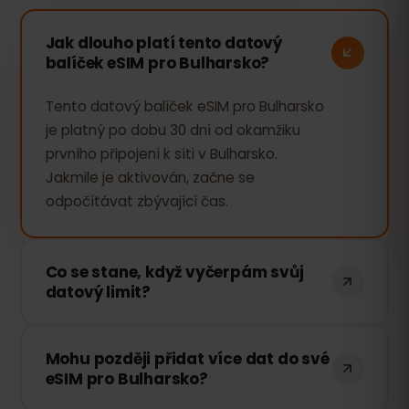
Jak dlouho platí tento datový
balíček eSIM pro Bulharsko?
Tento datový balíček eSIM pro Bulharsko
je platný po dobu 30 dní od okamžiku
prvního připojení k síti v Bulharsko.
Jakmile je aktivován, začne se
odpočítávat zbývající čas.
Co se stane, když vyčerpám svůj
datový limit?
Pokud vyčerpáte veškerá data, vaše
Mohu později přidat více dat do své
připojení bude pozastaveno. Můžete si
eSIM pro Bulharsko?
však snadno dokoupit další data
prostřednictvím svého eSIMFOX účtu a