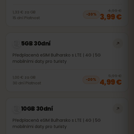
20
% 
4,99 €
1,33 €
za
GB
3,99 €
−
20
%
15
dní
Platnost
5GB 30dní
Předplacená eSIM Bulharsko s LTE | 4G | 5G
mobilními daty pro turisty
20
% 
5,99 €
1,00 €
za
GB
4,99 €
−
20
%
30
dní
Platnost
10GB 30dní
Předplacená eSIM Bulharsko s LTE | 4G | 5G
mobilními daty pro turisty