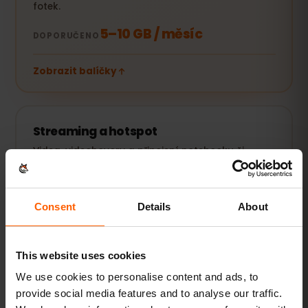
fotek.
5–10 GB / měsíc
DOPORUČENO
Zobrazit balíčky
Streaming a hotspot
Videa, videohovory a připojení notebooku či
tabletu.
20 GB+ nebo Unlimited
DOPORUČENO
Consent
Details
About
Zobrazit balíčky
This website uses cookies
Všechny hodnoty jsou orientační. Skutečná spotřeba závisí
We use cookies to personalise content and ads, to
na zařízení, nastavení aplikací a způsobu používání.
provide social media features and to analyse our traffic.