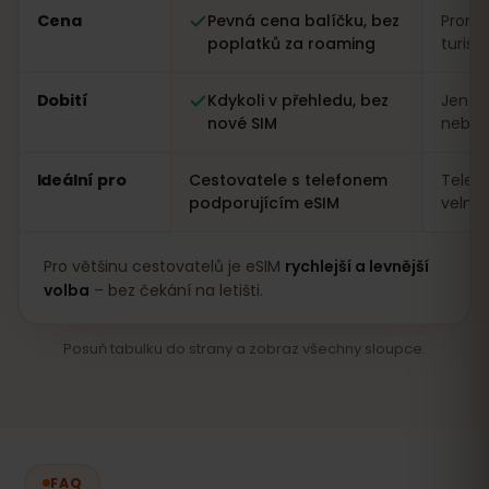
Cena
Pevná cena balíčku, bez
Proměn
poplatků za roaming
turist
Dobití
Kdykoli v přehledu, bez
Jen n
nové SIM
nebo a
Ideální pro
Cestovatele s telefonem
Telef
podporujícím eSIM
velmi
Pro většinu cestovatelů je eSIM
rychlejší a levnější
volba
– bez čekání na letišti.
Posuň tabulku do strany a zobraz všechny sloupce.
FAQ