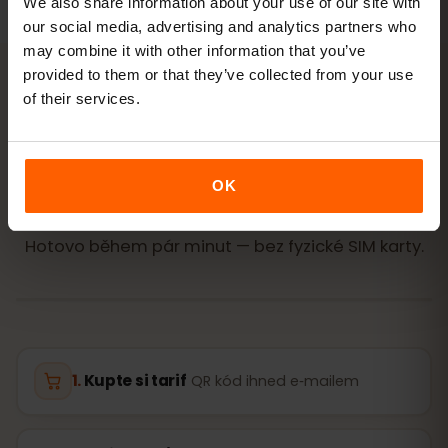
We also share information about your use of our site with
our social media, advertising and analytics partners who
may combine it with other information that you’ve
provided to them or that they’ve collected from your use
of their services.
AKTIVACE
Aktivujte eSIM pro
OK
Bulharsko ve
3 krocích
Hotovo během pár minut — bez fyzické SIM karty.
Kupte si tarif
QR kód ihned e‑mailem