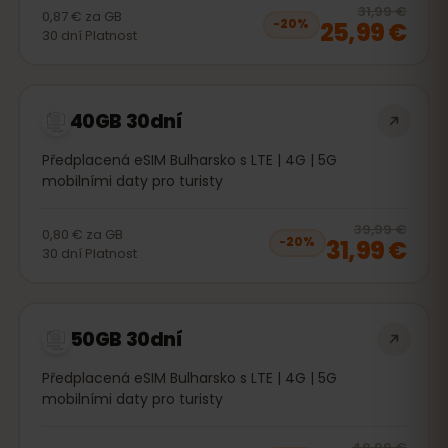
20
% 
31,99 €
0,87 €
za
GB
25,99 €
−
20
%
30
dní
Platnost
40GB 30dní
Předplacená eSIM Bulharsko s LTE | 4G | 5G
mobilními daty pro turisty
20
% 
39,99 €
0,80 €
za
GB
31,99 €
−
20
%
30
dní
Platnost
50GB 30dní
Předplacená eSIM Bulharsko s LTE | 4G | 5G
mobilními daty pro turisty
20
% 
49,99 €