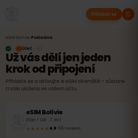
Přihlásit se
eSIM
Bolívie
›
Pokladna
Účet
Už vás dělí jen jeden
krok od připojení
Přihlaste se a aktivujte si eSIM okamžitě – zůstane
trvale uložena ve vašem účtu.
eSIM
Bolívie
Plán 1 GB · 7 dní
★★★★★
4.6
·
68
reviews