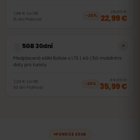
20
% 
28,99 €
7,66 €
za
GB
22,99 €
−
20
%
15
dní
Platnost
5GB 30dní
Předplacená eSIM Bolívie s LTE | 4G | 5G mobilními
daty pro turisty
20
% 
44,99 €
7,20 €
za
GB
35,99 €
−
20
%
30
dní
Platnost
FUNKCE ESIM