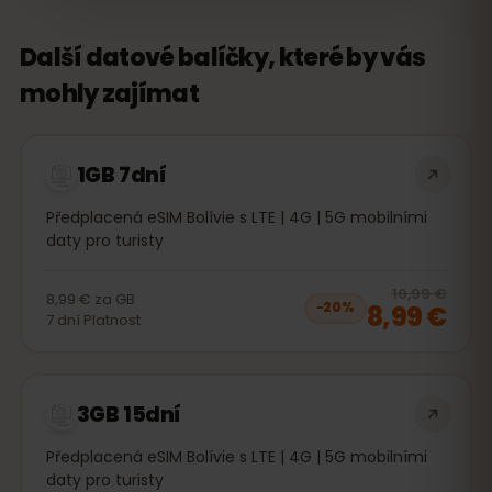
Další datové balíčky, které by vás
mohly zajímat
1GB 7dní
Předplacená eSIM Bolívie s LTE | 4G | 5G mobilními
daty pro turisty
20
% 
10,99 €
8,99 €
za
GB
8,99 €
−
20
%
7
dní
Platnost
3GB 15dní
Předplacená eSIM Bolívie s LTE | 4G | 5G mobilními
daty pro turisty