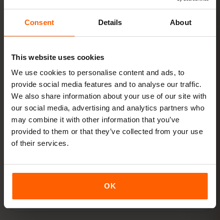
Bolívie
Consent
Details
About
Nastavení zabere jen 2 minuty: iPhone
Nastavení →
Mobilní data → Přidat eSIM
, Android
Síť a internet → SIM
This website uses cookies
karty
. Platnost tarifu začíná prvním použitím, ne
nákupem.
We use cookies to personalise content and ads, to
provide social media features and to analyse our traffic.
Podporuje vaše zařízení eSIM? Zkontrolovat
We also share information about your use of our site with
kompatibilitu
our social media, advertising and analytics partners who
may combine it with other information that you’ve
provided to them or that they’ve collected from your use
Jak aktivovat eSIM na iPhonu (iOS)
of their services.
Jak aktivovat eSIM na Androidu
OK
(Samsung, Pixel a další)