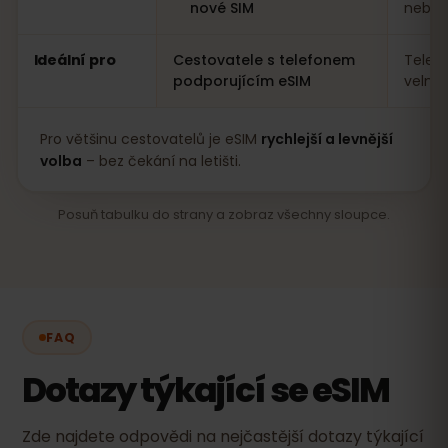
nové SIM
nebo a
Ideální pro
Cestovatele s telefonem
Telef
podporujícím eSIM
velmi
Pro většinu cestovatelů je eSIM
rychlejší a levnější
volba
– bez čekání na letišti.
Posuň tabulku do strany a zobraz všechny sloupce.
FAQ
Dotazy týkající se eSIM
Zde najdete odpovědi na nejčastější dotazy týkající