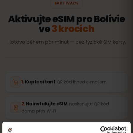
AKTIVACE
Aktivujte eSIM pro Bolívie
ve
3 krocích
Hotovo během pár minut — bez fyzické SIM karty.
Kupte si tarif
QR kód ihned e‑mailem
Nainstalujte eSIM
naskenujte QR kód
doma přes Wi‑Fi
Připojte se
zapněte datový roaming v