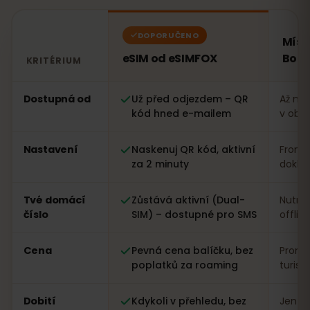
DOPORUČENO
Míst
eSIM od eSIMFOX
Bolív
KRITÉRIUM
Porovnání: eSIM od eSIMFOX oproti místní SIM kartě v B
Dostupná od
Už před odjezdem – QR
Až na 
kód hned e-mailem
v obc
Nastavení
Naskenuj QR kód, aktivní
Fronta
za 2 minuty
dokla
Tvé domácí
Zůstává aktivní (Dual-
Nutná
číslo
SIM) – dostupné pro SMS
offlin
Cena
Pevná cena balíčku, bez
Proměn
poplatků za roaming
turist
Dobití
Kdykoli v přehledu, bez
Jen n