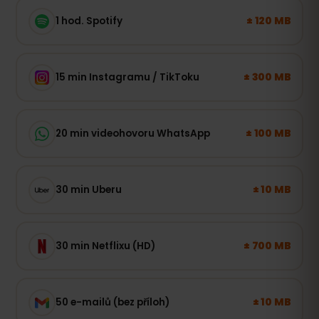
± 120 MB
1 hod. Spotify
± 300 MB
15 min Instagramu / TikToku
± 100 MB
20 min videohovoru WhatsApp
± 10 MB
30 min Uberu
± 700 MB
30 min Netflixu (HD)
± 10 MB
50 e-mailů (bez příloh)