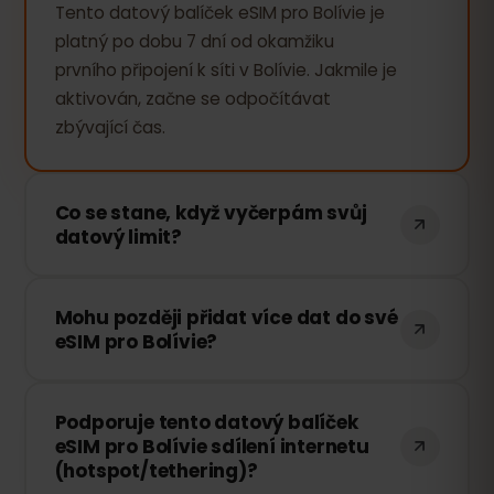
Tento datový balíček eSIM pro Bolívie je
platný po dobu 7 dní od okamžiku
prvního připojení k síti v Bolívie. Jakmile je
aktivován, začne se odpočítávat
zbývající čas.
Co se stane, když vyčerpám svůj
datový limit?
Pokud vyčerpáte veškerá data, vaše
Mohu později přidat více dat do své
připojení bude pozastaveno. Můžete si
eSIM pro Bolívie?
však snadno dokoupit další data
prostřednictvím svého eSIMFOX účtu a
Ano! Další data si můžete zakoupit
okamžitě pokračovat v surfování.
Podporuje tento datový balíček
kdykoli bez nutnosti znovu instalovat
eSIM pro Bolívie sdílení internetu
eSIM. Stačí se přihlásit ke svému účtu a
(hotspot/tethering)?
vybrat požadované množství dat.