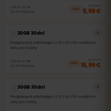
20
% 
10,99 €
0,90 €
za
GB
8,99 €
−
20
%
30
dní
Platnost
20GB 30dní
Předplacená eSIM Belgie s LTE | 4G | 5G mobilními
daty pro turisty
20
% 
20,99 €
0,85 €
za
GB
16,99 €
−
20
%
30
dní
Platnost
30GB 30dní
Předplacená eSIM Belgie s LTE | 4G | 5G mobilními
daty pro turisty