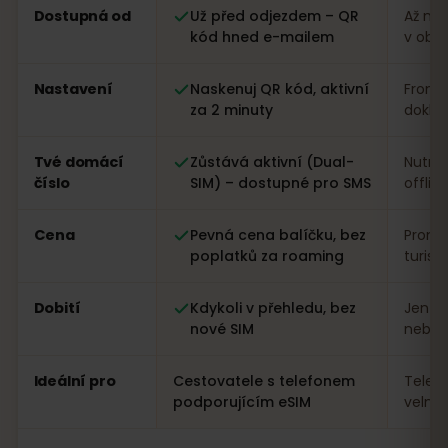
Porovnání: eSIM od eSIMFOX oproti místní SIM kartě v B
Dostupná od
Už před odjezdem – QR
Až na 
kód hned e-mailem
v obc
Nastavení
Naskenuj QR kód, aktivní
Fronta
za 2 minuty
dokla
Tvé domácí
Zůstává aktivní (Dual-
Nutná
číslo
SIM) – dostupné pro SMS
offlin
Cena
Pevná cena balíčku, bez
Proměn
poplatků za roaming
turist
Dobití
Kdykoli v přehledu, bez
Jen n
nové SIM
nebo a
Ideální pro
Cestovatele s telefonem
Telef
podporujícím eSIM
velmi