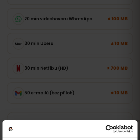
± 100 MB
20 min videohovoru WhatsApp
± 10 MB
30 min Uberu
± 700 MB
30 min Netflixu (HD)
± 10 MB
50 e-mailů (bez příloh)
Lehký uživatel
Mapy, WhatsApp a e-mail – online, když je to
potřeba.