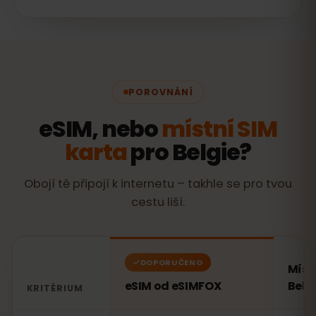
POROVNÁNÍ
eSIM, nebo
místní SIM
karta
pro Belgie?
Obojí tě připojí k internetu – takhle se pro tvou
cestu liší.
DOPORUČENO
Míst
eSIM od eSIMFOX
Belg
KRITÉRIUM