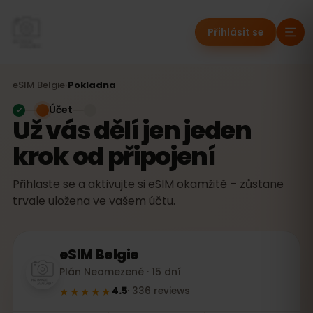
Přihlásit se
eSIM
Belgie
›
Pokladna
Účet
Už vás dělí jen jeden
krok od připojení
Přihlaste se a aktivujte si eSIM okamžitě – zůstane
trvale uložena ve vašem účtu.
eSIM
Belgie
Plán Neomezené · 15 dní
★★★★★
4.5
·
336
reviews