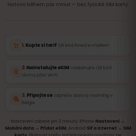
Hotovo během pár minut — bez fyzické SIM karty.
Kupte si tarif
QR kód ihned e‑mailem
Nainstalujte eSIM
naskenujte QR kód
doma přes Wi‑Fi
Připojte se
zapněte datový roaming v
Belgie
Nastavení zabere jen 2 minuty: iPhone
Nastavení →
Mobilní data → Přidat eSIM
, Android
Síť a internet → SIM
karty
. Platnost tarifu začíná prvním použitím, ne