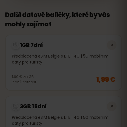
Další datové balíčky, které by vás
mohly zajímat
1GB 7dní
Předplacená eSIM Belgie s LTE | 4G | 5G mobilními
daty pro turisty
1,99 €
za
GB
1,99 €
7
dní
Platnost
3GB 15dní
Předplacená eSIM Belgie s LTE | 4G | 5G mobilními
daty pro turisty