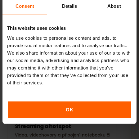
Consent
Details
About
1–3 GB / týden
DOPORUČENO
Zobrazit balíčky
This website uses cookies
We use cookies to personalise content and ads, to
OBLÍBENÉ
provide social media features and to analyse our traffic.
We also share information about your use of our site with
Každodenní uživatel
our social media, advertising and analytics partners who
Navíc sociální sítě, streamování hudby a sdílení
may combine it with other information that you’ve
fotek.
provided to them or that they’ve collected from your use
5–10 GB / měsíc
of their services.
DOPORUČENO
Zobrazit balíčky
OK
Streaming a hotspot
Videa, videohovory a připojení notebooku či