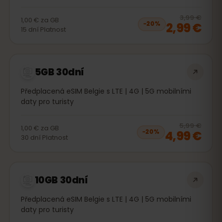
20
% 
3,99 €
1,00 €
za
GB
2,99 €
−
20
%
15
dní
Platnost
5GB 30dní
Předplacená eSIM Belgie s LTE | 4G | 5G mobilními
daty pro turisty
20
% 
5,99 €
1,00 €
za
GB
4,99 €
−
20
%
30
dní
Platnost
10GB 30dní
Předplacená eSIM Belgie s LTE | 4G | 5G mobilními
daty pro turisty