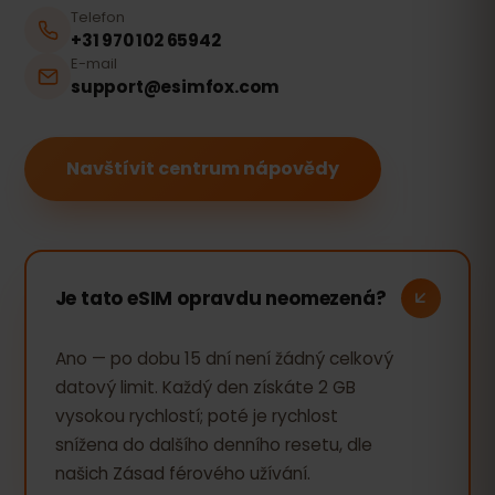
Telefon
+31 970 102 65942
E-mail
support@esimfox.com
Navštívit centrum nápovědy
Je tato eSIM opravdu neomezená?
Ano — po dobu 15 dní není žádný celkový
datový limit. Každý den získáte 2 GB
vysokou rychlostí; poté je rychlost
snížena do dalšího denního resetu, dle
našich Zásad férového užívání.