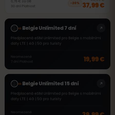
0,76 €
za
GB
37,99 €
−
20
%
30
dní
Platnost
∞
Belgie Unlimited 7 dní
Předplacená eSIM Unlimited pro Belgie s mobilními
daty LTE | 4G | 5G pro turisty
Neomezené
19,99 €
7
dní
Platnost
∞
Belgie Unlimited 15 dní
Předplacená eSIM Unlimited pro Belgie s mobilními
daty LTE | 4G | 5G pro turisty
Neomezené
39,99 €