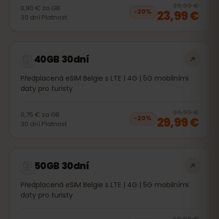
20
% 
29,99 €
0,80 €
za
GB
23,99 €
−
20
%
30
dní
Platnost
40GB 30dní
Předplacená eSIM Belgie s LTE | 4G | 5G mobilními
daty pro turisty
20
% 
36,99 €
0,75 €
za
GB
29,99 €
−
20
%
30
dní
Platnost
50GB 30dní
Předplacená eSIM Belgie s LTE | 4G | 5G mobilními
daty pro turisty
20
% 
46,99 €