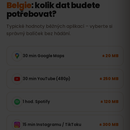
Belgie
: kolik dat budete
potřebovat?
Typické hodnoty běžných aplikací – vyberte si
správný balíček bez hádání.
± 20 MB
30 min Google Maps
± 250 MB
30 min YouTube (480p)
± 120 MB
1 hod. Spotify
± 300 MB
15 min Instagramu / TikToku