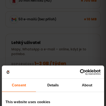
± 700 MB
30 min Netflixu (HD)
± 10 MB
50 e-mailů (bez příloh)
Lehký uživatel
Mapy, WhatsApp a e-mail – online, když je to
potřeba.
1–3 GB / týden
DOPORUČENO
Zobrazit balíčky
Consent
Details
About
OBLÍBENÉ
Každodenní uživatel
This website uses cookies
Navíc sociální sítě, streamování hudby a sdílení