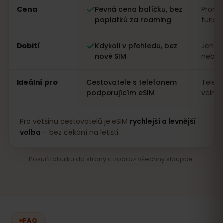
Cena
Pevná cena balíčku, bez
Proměn
poplatků za roaming
turist
Dobití
Kdykoli v přehledu, bez
Jen n
nové SIM
nebo a
Ideální pro
Cestovatele s telefonem
Telef
podporujícím eSIM
velmi
Pro většinu cestovatelů je eSIM
rychlejší a levnější
volba
– bez čekání na letišti.
Posuň tabulku do strany a zobraz všechny sloupce.
FAQ