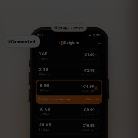
(aktivace při prvním použití): eSIM
nainstalujte před cestou, spustí se až po
připojení v Bělorusko.