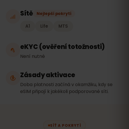
Sítě
Nejlepší pokrytí
A1
Life
MTS
eKYC (ověření totožnosti)
Není nutné
Zásady aktivace
Doba platnosti začíná v okamžiku, kdy se
eSIM připojí k jakékoli podporované síti.
SÍŤ A POKRYTÍ