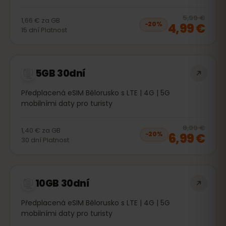
20
% 
5,99 €
1,66 €
za
GB
4,99 €
−
20
%
15
dní
Platnost
5GB 30dní
Předplacená eSIM Bělorusko s LTE | 4G | 5G
mobilními daty pro turisty
20
% 
8,99 €
1,40 €
za
GB
6,99 €
−
20
%
30
dní
Platnost
10GB 30dní
Předplacená eSIM Bělorusko s LTE | 4G | 5G
mobilními daty pro turisty