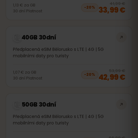
20
% 
41,99 €
1,13 €
za
GB
33,99 €
−
20
%
30
dní
Platnost
40GB 30dní
Předplacená eSIM Bělorusko s LTE | 4G | 5G
mobilními daty pro turisty
20
% 
53,99 €
1,07 €
za
GB
42,99 €
−
20
%
30
dní
Platnost
50GB 30dní
Předplacená eSIM Bělorusko s LTE | 4G | 5G
mobilními daty pro turisty
20
% 
66,99 €