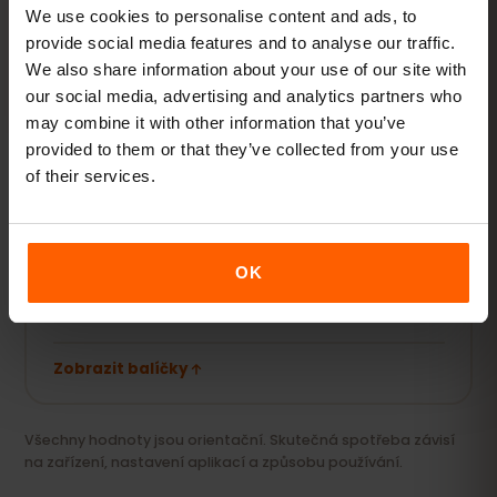
fotek.
We use cookies to personalise content and ads, to
provide social media features and to analyse our traffic.
5–10 GB / měsíc
DOPORUČENO
We also share information about your use of our site with
our social media, advertising and analytics partners who
Zobrazit balíčky
may combine it with other information that you’ve
provided to them or that they’ve collected from your use
of their services.
Streaming a hotspot
Videa, videohovory a připojení notebooku či
tabletu.
OK
20 GB+ nebo Unlimited
DOPORUČENO
Zobrazit balíčky
Všechny hodnoty jsou orientační. Skutečná spotřeba závisí
na zařízení, nastavení aplikací a způsobu používání.