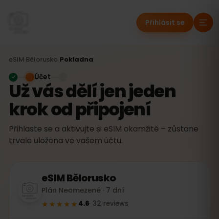
Přihlásit se
eSIM
Bělorusko
›
Pokladna
Účet
Už vás dělí jen jeden
krok od připojení
Přihlaste se a aktivujte si eSIM okamžitě – zůstane
trvale uložena ve vašem účtu.
eSIM
Bělorusko
Plán Neomezené · 7 dní
★★★★★
4.6
·
32
reviews