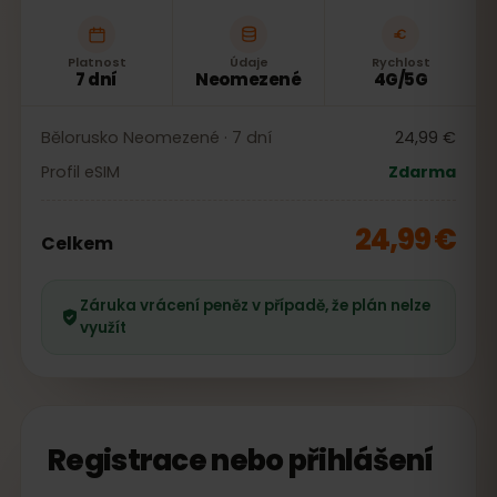
Platnost
Údaje
Rychlost
7 dní
Neomezené
4G/5G
Bělorusko Neomezené · 7 dní
24,99 €
Profil eSIM
Zdarma
24,99 €
Celkem
Záruka vrácení peněz v případě, že plán nelze
využít
Registrace nebo přihlášení