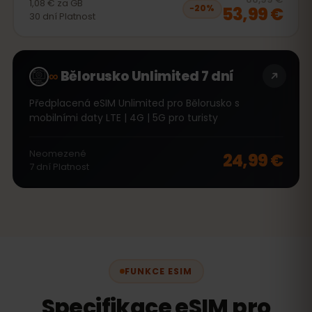
1,08 €
za
GB
53,99 €
−
20
%
30
dní
Platnost
∞
Bělorusko Unlimited 7 dní
Předplacená eSIM Unlimited pro Bělorusko s
mobilními daty LTE | 4G | 5G pro turisty
Neomezené
24,99 €
7
dní
Platnost
FUNKCE ESIM
Specifikace eSIM pro