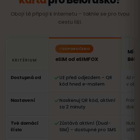
Obojí tě připojí k internetu – takhle se pro tvou
cestu liší.
DOPORUČENO
Míst
eSIM od eSIMFOX
Bělo
KRITÉRIUM
Porovnání: eSIM od eSIMFOX oproti místní SIM kartě v 
Dostupná od
Už před odjezdem – QR
Až na 
kód hned e-mailem
v obc
Nastavení
Naskenuj QR kód, aktivní
Fronta
za 2 minuty
dokla
Tvé domácí
Zůstává aktivní (Dual-
Nutná
číslo
SIM) – dostupné pro SMS
offlin