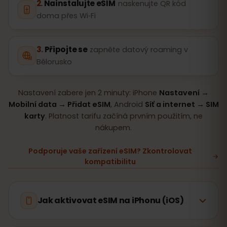
Nainstalujte eSIM
naskenujte QR kód
doma přes Wi‑Fi
Připojte se
zapněte datový roaming v
Bělorusko
Nastavení zabere jen 2 minuty: iPhone
Nastavení →
Mobilní data → Přidat eSIM
, Android
Síť a internet → SIM
karty
. Platnost tarifu začíná prvním použitím, ne
nákupem.
Podporuje vaše zařízení eSIM? Zkontrolovat
kompatibilitu
Jak aktivovat eSIM na iPhonu (iOS)