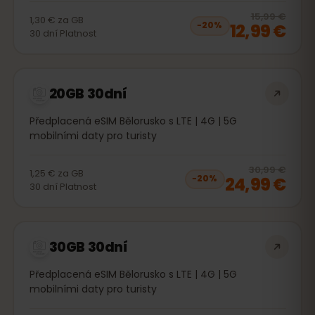
20
% 
15,99 €
1,30 €
za
GB
12,99 €
−
20
%
30
dní
Platnost
20GB 30dní
Předplacená eSIM Bělorusko s LTE | 4G | 5G
mobilními daty pro turisty
20
% 
30,99 €
1,25 €
za
GB
24,99 €
−
20
%
30
dní
Platnost
30GB 30dní
Předplacená eSIM Bělorusko s LTE | 4G | 5G
mobilními daty pro turisty