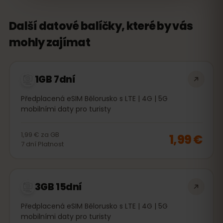
Další datové balíčky, které by vás
mohly zajímat
1GB 7dní
Předplacená eSIM Bělorusko s LTE | 4G | 5G
mobilními daty pro turisty
1,99 €
za
GB
1,99 €
7
dní
Platnost
3GB 15dní
Předplacená eSIM Bělorusko s LTE | 4G | 5G
mobilními daty pro turisty