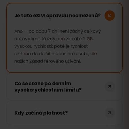
Je tato eSIM opravdu neomezená?
Ano — po dobu 7 dní není žádný celkový
datový limit. Každý den získáte 2 GB
vysokou rychlostí; poté je rychlost
snížena do dalšího denního resetu, dle
našich Zásad férového užívání.
Co se stane po denním
vysokorychlostním limitu?
Připojení funguje dál — prohlížení, zprávy i
mapy fungují — ale rychlost je po zbytek
Kdy začíná platnost?
dne snížena. Plná rychlost se vrátí
automaticky při dalším denním resetu.
7 dní začíná při prvním použití dat