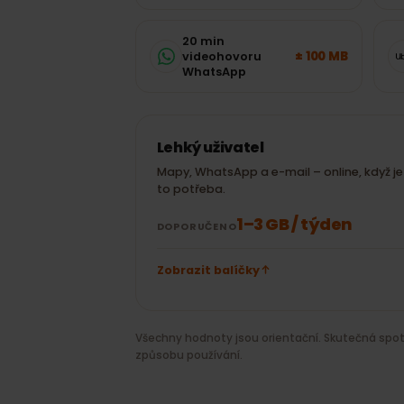
Typické hodnoty běžných aplikací – v
hádání.
30 min Google
± 20 MB
Maps
20 min
± 100 MB
videohovoru
WhatsApp
Lehký uživatel
Mapy, WhatsApp a e-mail – online, kdy
to potřeba.
1–3 GB / týden
DOPORUČENO