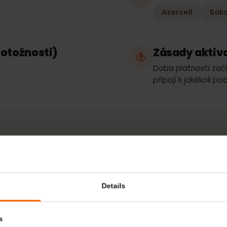
Pouze data
ení připojení
Sítě
Nejlep
Azercell
í totožnosti)
Zásady a
Doba platnost
připojí k jaké
SÍŤ A POKRYTÍ