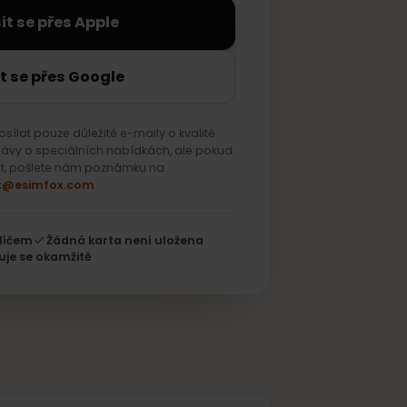
řihlásit se přes Apple
ihlásit se přes Google
eme posílat pouze důležité e-maily o kvalitě
ávat zprávy o speciálních nabídkách, ale pokud
dostávat, pošlete nám poznámku na
support@esimfox.com
tovým klíčem
Žádná karta není uložena
Aktivuje se okamžitě