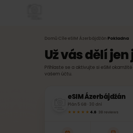
Domů
Cíle
eSIM
Ázerbájdžán
Pokladn
›
›
›
Už vás dělí je
Přihlaste se a aktivujte si eSIM okam
vašem účtu.
eSIM
Ázerbájdžán
Plán 5 GB · 30 dní
★★★★★
4.6
·
38
reviews