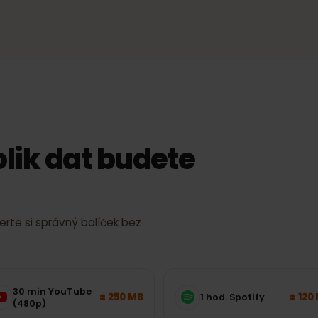
ě
4G/LTE a 5G
gnál, bez
Rychlý mobilní internet tam, kde to
síť podporuje.
Skutečná rychlost a pokrytí závisí na místě, zařízení a vytížení 
 kolik dat budete