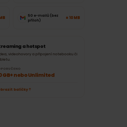
15 min
± 120 MB
± 300 MB
Instagramu /
TikToku
50 e-mailů (bez
± 700 MB
± 10 MB
příloh)
Streaming a hotspot
Videa, videohovory a připojení notebooku či
tabletu.
DOPORUČENO
20 GB+ nebo Unlimited