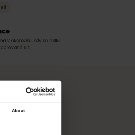
ší pokrytí
Bakcell
ktivace
i začíná v okamžiku, kdy se eSIM
koli podporované síti.