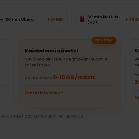
yberte si správný balíček bez
30 min YouTube
± 250 MB
1 hod. Spotify
(480p)
30 min Netflixu
± 10 MB
30 min Uberu
(HD)
OBLÍBENÉ
Každodenní uživatel
ž je
Navíc sociální sítě, streamování hudby a
sdílení fotek.
5–10 GB / měsíc
DOPORUČENO