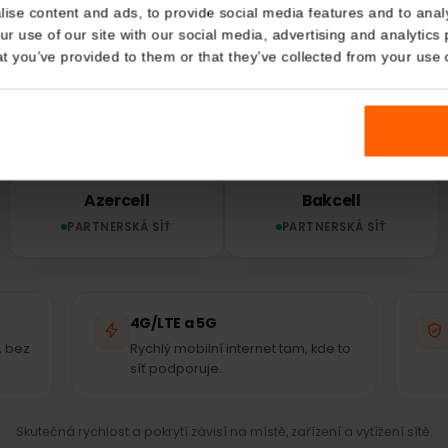
ou síť používá tv
Details
Ázerbájdžán?
kies
nalise content and ads, to provide social media features and t
SIM se automaticky připojí k nejsilnější dostupné partne
 your use of our site with our social media, advertising and a
n that you’ve provided to them or that they’ve collected from you
stejným vysílačům, které používají místní.
Azercell
Bakcell
PARTNERSKÁ SÍŤ
PARTNERSKÁ SÍŤ