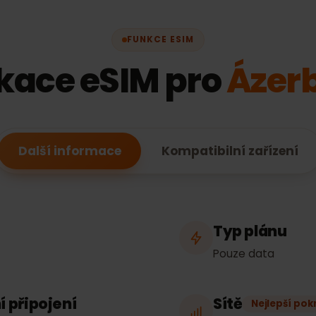
FUNKCE ESIM
fikace eSIM pro
Áze
Další informace
Kompatibilní zaříz
Typ plán