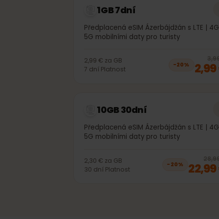
1GB 7dní
Předplacená eSIM Ázerbájdžán s LTE |
5G mobilními daty pro turisty
2,99 €
za
GB
2,
−
20
%
7
dní
Platnost
10GB 30dní
Předplacená eSIM Ázerbájdžán s LTE |
5G mobilními daty pro turisty
2
2,30 €
za
GB
22,
−
20
%
30
dní
Platnost