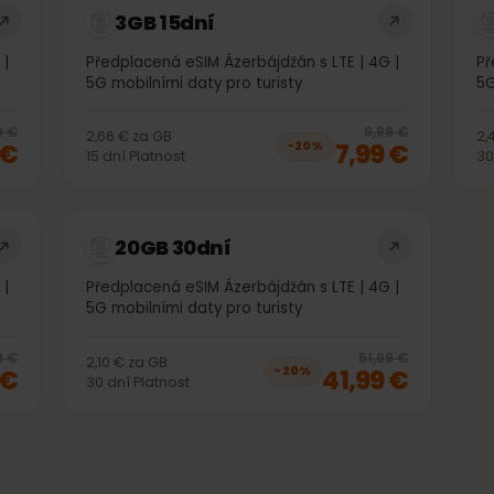
3GB 15dní
 4G |
Předplacená eSIM Ázerbájdžán s LTE | 4G |
5G mobilními daty pro turisty
20
% off, was
3,99 €
, now
2,99 €
20
% 
3,99 €
9,99 €
2,66 €
za
GB
99 €
7,99 €
−
20
%
15
dní
Platnost
20GB 30dní
 4G |
Předplacená eSIM Ázerbájdžán s LTE | 4G |
5G mobilními daty pro turisty
20
% off, was
28,99 €
, now
22,99 €
20
% 
8,99 €
51,99 €
2,10 €
za
GB
99 €
41,99 €
−
20
%
30
dní
Platnost