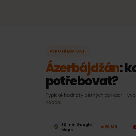
Automatický výběr sít
Vždy nejlepší dostupný si
ručního přepínání.
SPOTŘEBA DAT
Ázerbájdžán
:
potřebovat?