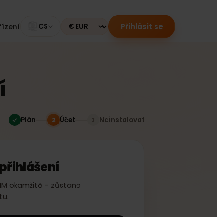
Přihlásit se
ní zařízení
CS
Currency
ení
Plán
Účet
Nainstalovat
2
3
ebo přihlášení
te si eSIM okamžitě – zůstane
šem účtu.