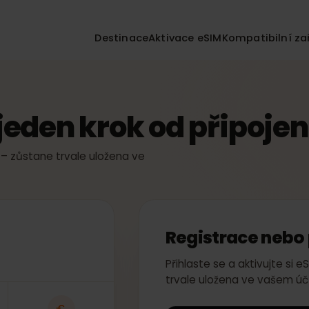
Destinace
Aktivace eSIM
Kompatibil
a
n jeden krok od připoj
žitě – zůstane trvale uložena ve
Registrace n
Přihlaste se a aktivuj
trvale uložena ve va