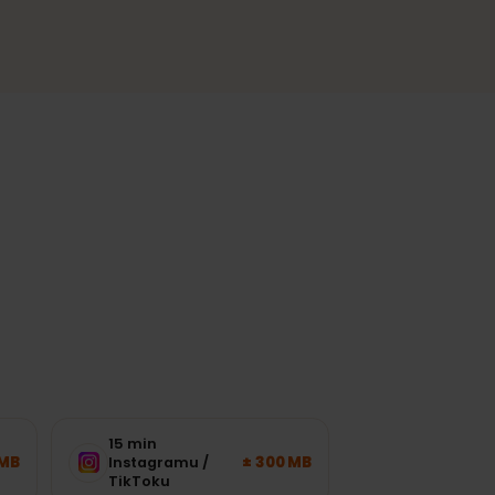
Spolehlivé pokrytí
Stabilní připojení ve městech a
nejnavštěvovanějších regionech.
sítě.