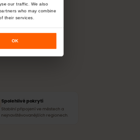
á
eSIM
v
About
o analyse our traffic. We also
rské síti – ke
nalytics partners who may combine
r use of their services.
OK