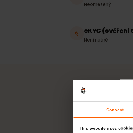
Ázerbájdžán
Hotspot / sdíl
Neomezený
eKYC (ověřen
Není nutné