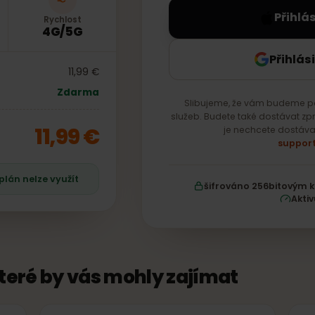
P
Rychlost
4G/5G
Př
11,99 €
Zdarma
Slibujeme, že vám bud
služeb. Budete také dost
11,99 €
je nechcete 
že plán nelze využít
šifrováno 256bi
, které by vás mohly zajímat