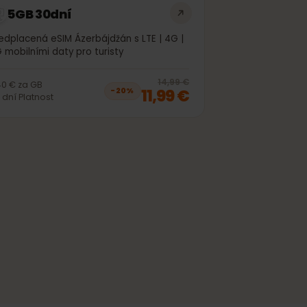
5GB 30dní
Předplacená eSIM Ázerbájdžán s LTE | 4G |
5G mobilními daty pro turisty
off, was
9,99 €
, now
7,99 €
20
% off, was
1
14,99 €
2,40 €
za
GB
11,99 €
−
20
%
30
dní
Platnost
off, was
51,99 €
, now
41,99 €