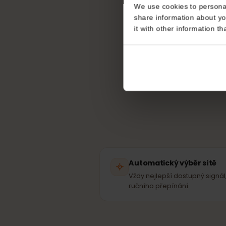
Jak
Consent
This website uses coo
We use cookies to perso
Tvá e
share information about
it with other informatio