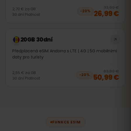
20
% 
33,99 €
2,70 €
za
GB
26,99 €
−
20
%
30
dní
Platnost
20GB 30dní
Předplacená eSIM Andorra s LTE | 4G | 5G mobilními
daty pro turisty
20
% 
63,99 €
2,55 €
za
GB
50,99 €
−
20
%
30
dní
Platnost
FUNKCE ESIM