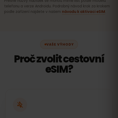
Přesné názvy nabídek se mohou mírně lišit podle modelu
telefonu a verze Androidu. Podrobný návod krok za krokem
podle zařízení najdete v našem
návodu k aktivaci eSIM
.
VAŠE VÝHODY
Proč zvolit cestovní
eSIM?