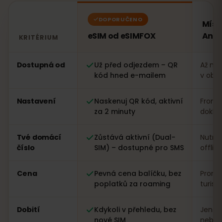
DOPORUČENO
Míst
eSIM od eSIMFOX
Ando
KRITÉRIUM
Porovnání: eSIM od eSIMFOX oproti místní SIM kartě v
Dostupná od
Už před odjezdem – QR
Až na 
kód hned e-mailem
v obc
Nastavení
Naskenuj QR kód, aktivní
Fronta
za 2 minuty
dokla
Tvé domácí
Zůstává aktivní (Dual-
Nutná
číslo
SIM) – dostupné pro SMS
offlin
Cena
Pevná cena balíčku, bez
Proměn
poplatků za roaming
turist
Dobití
Kdykoli v přehledu, bez
Jen n
nové SIM
nebo a