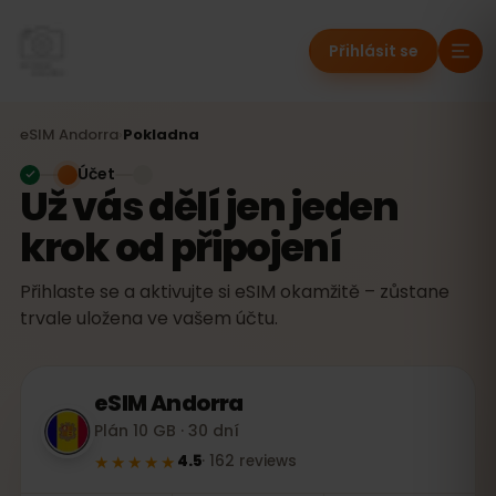
Přihlásit se
eSIM
Andorra
›
Pokladna
Účet
Už vás dělí jen jeden
krok od připojení
Přihlaste se a aktivujte si eSIM okamžitě – zůstane
trvale uložena ve vašem účtu.
eSIM
Andorra
Plán 10 GB · 30 dní
★★★★★
4.5
·
162
reviews