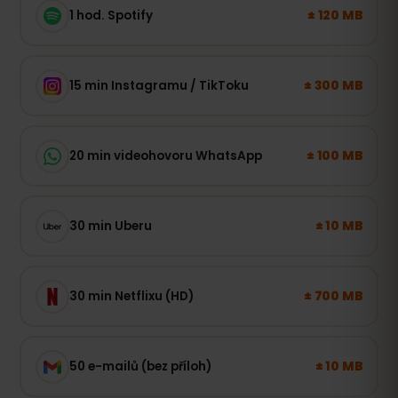
± 120 MB
1 hod. Spotify
± 300 MB
15 min Instagramu / TikToku
± 100 MB
20 min videohovoru WhatsApp
± 10 MB
30 min Uberu
± 700 MB
30 min Netflixu (HD)
± 10 MB
50 e-mailů (bez příloh)