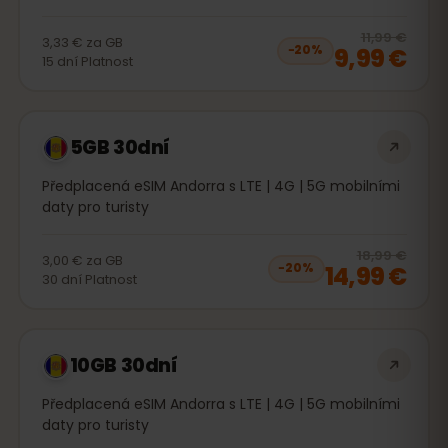
20
% 
11,99 €
3,33 €
za
GB
9,99 €
−
20
%
15
dní
Platnost
5GB 30dní
Předplacená eSIM Andorra s LTE | 4G | 5G mobilními
daty pro turisty
20
% 
18,99 €
3,00 €
za
GB
14,99 €
−
20
%
30
dní
Platnost
10GB 30dní
Předplacená eSIM Andorra s LTE | 4G | 5G mobilními
daty pro turisty