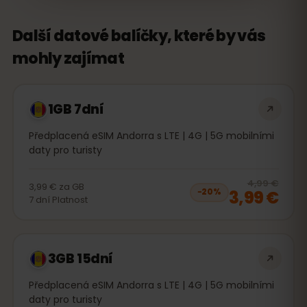
Další datové balíčky, které by vás
mohly zajímat
1GB 7dní
Předplacená eSIM Andorra s LTE | 4G | 5G mobilními
daty pro turisty
20
% 
4,99 €
3,99 €
za
GB
3,99 €
−
20
%
7
dní
Platnost
3GB 15dní
Předplacená eSIM Andorra s LTE | 4G | 5G mobilními
daty pro turisty