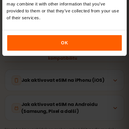
Andorra
may combine it with other information that you’ve
provided to them or that they’ve collected from your use
of their services.
Nastavení zabere jen 2 minuty: iPhone
Nastavení →
Mobilní data → Přidat eSIM
, Android
Síť a internet → SIM
karty
. Platnost tarifu začíná prvním použitím, ne
nákupem.
OK
Podporuje vaše zařízení eSIM? Zkontrolovat
kompatibilitu
Jak aktivovat eSIM na iPhonu (iOS)
Jak aktivovat eSIM na Androidu
(Samsung, Pixel a další)