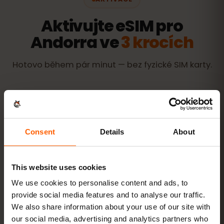
Aktivujte eSIM pro
Andorra ve
3 krocích
Hotovo během pár minut — bez fyzické SIM karty.
Kupte si tarif
QR kód ihned e‑mailem
Consent
Details
About
This website uses cookies
Nainstalujte eSIM
naskenujte QR kód
doma přes Wi‑Fi
We use cookies to personalise content and ads, to
provide social media features and to analyse our traffic.
We also share information about your use of our site with
Připojte se
zapněte datový roaming v
our social media, advertising and analytics partners who