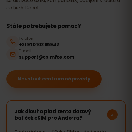
se aktivace eSIM, kompatibility, dobíjení kreditu a
dalších témat.
Stále potřebujete pomoc?
Telefon
+31 970 102 65942
E-mail
support@esimfox.com
Navštívit centrum nápovědy
Jak dlouho platí tento datový
balíček eSIM pro Andorra?
Tento datový balíček eSIM pro Andorra je