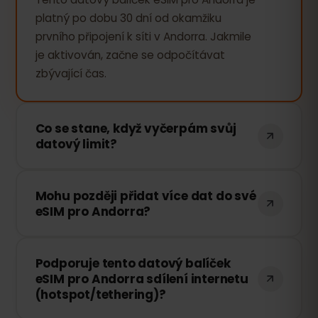
platný po dobu 30 dní od okamžiku
prvního připojení k síti v Andorra. Jakmile
je aktivován, začne se odpočítávat
zbývající čas.
Co se stane, když vyčerpám svůj
datový limit?
Pokud vyčerpáte veškerá data, vaše
Mohu později přidat více dat do své
připojení bude pozastaveno. Můžete si
eSIM pro Andorra?
však snadno dokoupit další data
prostřednictvím svého eSIMFOX účtu a
Ano! Další data si můžete zakoupit
okamžitě pokračovat v surfování.
Podporuje tento datový balíček
kdykoli bez nutnosti znovu instalovat
eSIM pro Andorra sdílení internetu
eSIM. Stačí se přihlásit ke svému účtu a
(hotspot/tethering)?
vybrat požadované množství dat.