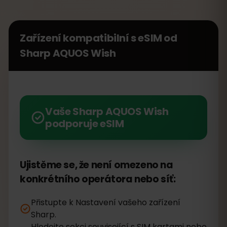
Zařízení kompatibilní s eSIM od
Sharp AQUOS Wish
Vaše Sharp AQUOS Wish
podporuje eSIM
Ujistěme se, že není omezeno na
konkrétního operátora nebo síť:
Přistupte k Nastavení vašeho zařízení
Sharp.
Hledejte sekci související s SIM kartami nebo