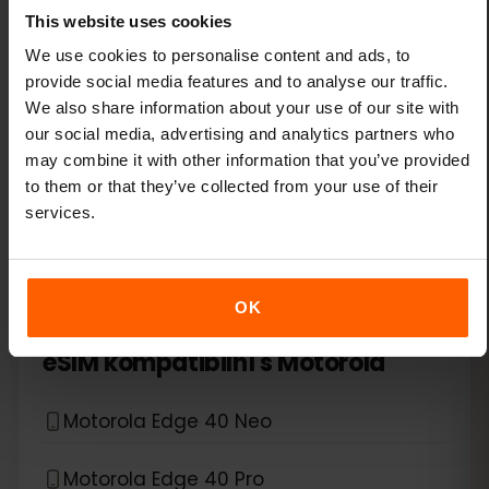
Xiaomi 14T
This website uses cookies
Xiaomi 14T Pro
We use cookies to personalise content and ads, to
provide social media features and to analyse our traffic.
We also share information about your use of our site with
Xiaomi 15
our social media, advertising and analytics partners who
may combine it with other information that you’ve provided
Xiaomi Redmi Note 11 Pro 5G
to them or that they’ve collected from your use of their
services.
Xiaomi Redmi Note 13 Pro
Xiaomi Redmi Note 13 Pro Plus
OK
*
eSIM kompatibilní s
Motorola
Motorola Edge 40 Neo
Motorola Edge 40 Pro