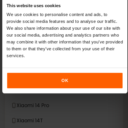
This website uses cookies
Xiaomi 12T Pro
We use cookies to personalise content and ads, to
provide social media features and to analyse our traffic.
We also share information about your use of our site with
Xiaomi 13
our social media, advertising and analytics partners who
may combine it with other information that you’ve provided
Xiaomi 13 Lite
to them or that they’ve collected from your use of their
services.
Xiaomi 13 Pro
Xiaomi 13T Pro
OK
Xiaomi 14
Xiaomi 14 Pro
Xiaomi 14T