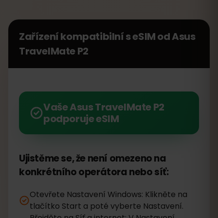
Zařízení kompatibilní s eSIM od
Asus
TravelMate P2
Vaše Asus TravelMate P2
podporuje eSIM
Ujistěme se, že není omezeno na
konkrétního operátora nebo síť:
Otevřete Nastavení Windows: Klikněte na
tlačítko Start a poté vyberte Nastavení.
Přejděte na Síť a internet: V Nastavení