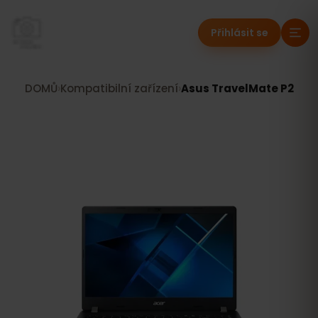
Přihlásit se
DOMŮ
›
Kompatibilní zařízení
›
Asus TravelMate P2