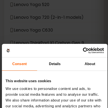
Lenovo Yoga 520
Lenovo Yoga 720 (2-in-1 models)
Lenovo Yoga C630
Lenovo ThinkPad X1 Carbon Gen 9
Lenovo ThinkPad X1 Fold
Consent
Details
About
Lenovo ThinkPad X1 Nano
Lenovo ThinkPad X1 Titanium Yoga 2-in-1
This website uses cookies
We use cookies to personalise content and ads, to
Lenovo ThinkPad X12 Detachable
provide social media features and to analyse our traffic.
We also share information about your use of our site with
our social media, advertising and analytics partners who