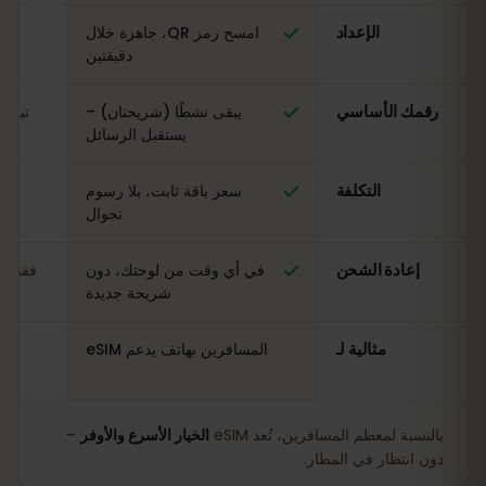
الإعداد
امسح رمز QR، جاهزة خلال
ال
دقيقتين
رقمك الأساسي
يبقى نشطًا (شريحتان) –
تبدي
يستقبل الرسائل
التكلفة
سعر باقة ثابت، بلا رسوم
مت
تجوال
إعادة الشحن
في أي وقت من لوحتك، دون
فقط في
شريحة جديدة
مثالية لـ
المسافرين بهاتف يدعم eSIM
بالنسبة لمعظم المسافرين، تُعد eSIM
الخيار الأسرع والأوفر
–
دون انتظار في المطار.