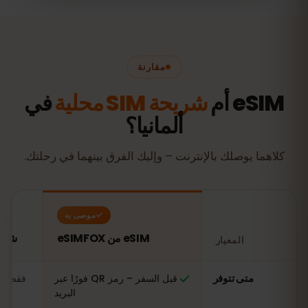
مقارنة
eSIM أم
شريحة SIM محلية
في
ألمانيا؟
كلاهما يوصلك بالإنترنت – وإليك الفرق بينهما في رحلتك.
موصى به
eSIM من eSIMFOX
شريحة SIM محلي
المعيار
مقارنة: شريحة eSIM من eSIMFOX مقابل شريحة SIM محلية في ألمانيا
متى تتوفر
قبل السفر – رمز QR فورًا عبر
فقط عن
البريد