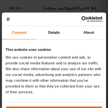
± 10 MB
50 بريدًا إلكترونيًا (بدون مرفقات)
استخدام خفيف
Consent
Details
About
الخرائط وWhatsApp والبريد — متصل عند الحاجة فقط.
1–3 GB أسبوعيًا
نُوصي بـ
This website uses cookies
We use cookies to personalise content and ads, to
عرض الباقات
provide social media features and to analyse our traffic.
We also share information about your use of our site with
الأكثر طلبًا
our social media, advertising and analytics partners who
may combine it with other information that you’ve
استخدام يومي
provided to them or that they’ve collected from your use
إضافة إلى مواقع التواصل وبث الموسيقى ومشاركة الصور.
of their services.
5–10 GB شهريًا
نُوصي بـ