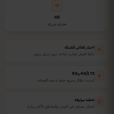
O2
شبكة شريكة
اختيار تلقائي للشبكة
دائمًا أفضل إشارة متاحة، دون تبديل يدوي.
4G/LTE و5G
إنترنت جوّال سريع حيثما تدعمه الشبكة.
تغطية موثوقة
اتصال مستقر في المدن والمناطق الأكثر زيارة.