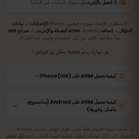
اتصل بالإنترنت
فعّل تجوال البيانات في ألمانيا
لا يستغرق الإعداد سوى دقيقتين: iPhone
الإعدادات → بيانات
الجوّال → إضافة eSIM
، Android
الشبكة والإنترنت → شرائح SIM
.
تبدأ صلاحية باقتك من أول استخدام وليس عند الشراء.
هل جهازك يدعم eSIM؟ تحقّق من التوافق
كيفية تفعيل eSIM على iPhone (iOS)
كيفية تفعيل eSIM على Android (سامسونج،
بكسل، وغيرها)
قد تختلف أسماء القوائم قليلًا حسب طراز الهاتف وإصدار Android.
للحصول على دليل تفصيلي خطوة بخطوة حسب الجهاز، راجع
دليل تفعيل