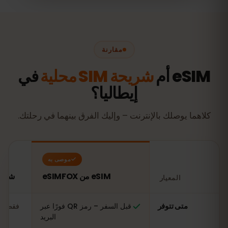
مقارنة
eSIM أم
شريحة SIM محلية
في
إيطاليا؟
كلاهما يوصلك بالإنترنت – وإليك الفرق بينهما في رحلتك.
موصى به
eSIM من eSIMFOX
شريحة SIM محلية ف
المعيار
مقارنة: شريحة eSIM من eSIMFOX مقابل شريحة SIM محلية في إيطاليا
متى تتوفر
قبل السفر – رمز QR فورًا عبر
فقط عن
البريد