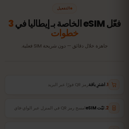
التفعيل
فعّل eSIM الخاصة بـ إيطاليا في
3
خطوات
جاهزة خلال دقائق — دون شريحة SIM فعلية.
اشترِ باقة
رمز QR فورًا عبر البريد
ثبّت eSIM
امسح رمز QR في المنزل عبر الواي‑فاي