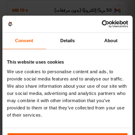
± 10 MB
50 بريدًا إلكترونيًا (بدون مرفقات)
استخدام خفيف
Consent
Details
About
الخرائط وWhatsApp والبريد — متصل عند الحاجة فقط.
1–3 GB أسبوعيًا
نُوصي بـ
This website uses cookies
We use cookies to personalise content and ads, to
عرض الباقات
provide social media features and to analyse our traffic.
We also share information about your use of our site with
الأكثر طلبًا
our social media, advertising and analytics partners who
may combine it with other information that you’ve
استخدام يومي
provided to them or that they’ve collected from your use
إضافة إلى مواقع التواصل وبث الموسيقى ومشاركة الصور.
of their services.
5–10 GB شهريًا
نُوصي بـ