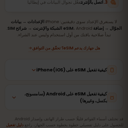
اتصل بالإنترنت
فعّل تجوال البيانات في إيطاليا
لا يستغرق الإعداد سوى دقيقتين: iPhone
الإعدادات → بيانات
الجوّال → إضافة eSIM
، Android
الشبكة والإنترنت → شرائح SIM
.
تبدأ صلاحية باقتك من أول استخدام وليس عند الشراء.
هل جهازك يدعم eSIM؟ تحقّق من التوافق
كيفية تفعيل eSIM على iPhone (iOS)
كيفية تفعيل eSIM على Android (سامسونج،
بكسل، وغيرها)
قد تختلف أسماء القوائم قليلًا حسب طراز الهاتف وإصدار Android.
للحصول على دليل تفصيلي خطوة بخطوة حسب الجهاز، راجع
دليل تفعيل