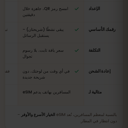
الإعداد
امسح رمز QR، جاهزة خلال
ال
دقيقتين
رقمك الأساسي
يبقى نشطًا (شريحتان) –
تبدي
يستقبل الرسائل
التكلفة
سعر باقة ثابت، بلا رسوم
مت
تجوال
إعادة الشحن
في أي وقت من لوحتك، دون
فقط في
شريحة جديدة
مثالية لـ
المسافرين بهاتف يدعم eSIM
بالنسبة لمعظم المسافرين، تُعد eSIM
الخيار الأسرع والأوفر
–
دون انتظار في المطار.