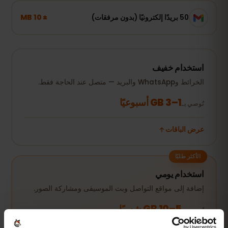
± 10 MB
50 بريدًا إلكترونيًا (بدون مرفقات)
استخدام خفيف
الخرائط وWhatsApp والبريد — متصل عند الحاجة فقط.
1–3 GB أسبوعيًا
نُوصي بـ
عرض الباقات
الأكثر طلبًا
استخدام يومي
إضافة إلى مواقع التواصل وبث الموسيقى ومشاركة الصور.
5–10 GB شهريًا
نُوصي بـ