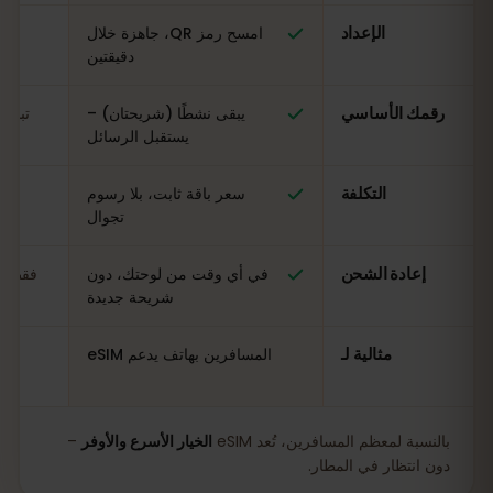
الإعداد
امسح رمز QR، جاهزة خلال
ال
دقيقتين
رقمك الأساسي
يبقى نشطًا (شريحتان) –
تبدي
يستقبل الرسائل
التكلفة
سعر باقة ثابت، بلا رسوم
مت
تجوال
إعادة الشحن
في أي وقت من لوحتك، دون
فقط في
شريحة جديدة
مثالية لـ
المسافرين بهاتف يدعم eSIM
بالنسبة لمعظم المسافرين، تُعد eSIM
الخيار الأسرع والأوفر
–
دون انتظار في المطار.