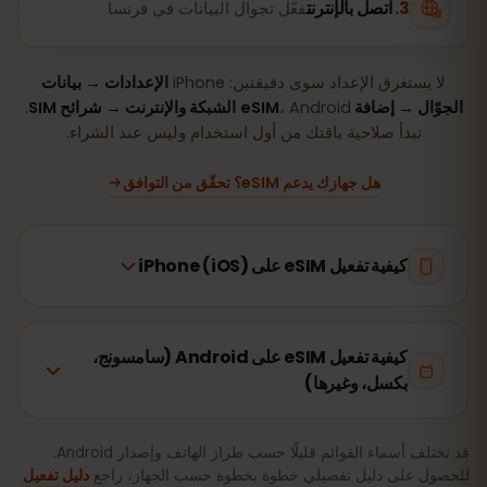
اتصل بالإنترنت
فعّل تجوال البيانات في فرنسا
لا يستغرق الإعداد سوى دقيقتين: iPhone
الإعدادات → بيانات
الجوّال → إضافة eSIM
، Android
الشبكة والإنترنت → شرائح SIM
.
تبدأ صلاحية باقتك من أول استخدام وليس عند الشراء.
هل جهازك يدعم eSIM؟ تحقّق من التوافق
كيفية تفعيل eSIM على iPhone (iOS)
كيفية تفعيل eSIM على Android (سامسونج،
بكسل، وغيرها)
قد تختلف أسماء القوائم قليلًا حسب طراز الهاتف وإصدار Android.
للحصول على دليل تفصيلي خطوة بخطوة حسب الجهاز، راجع
دليل تفعيل