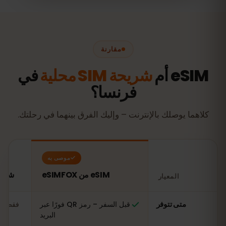
مقارنة
eSIM أم
شريحة SIM محلية
في
فرنسا؟
كلاهما يوصلك بالإنترنت – وإليك الفرق بينهما في رحلتك.
موصى به
eSIM من eSIMFOX
شريحة SIM محلية
المعيار
مقارنة: شريحة eSIM من eSIMFOX مقابل شريحة SIM محلية في فرنسا
متى تتوفر
قبل السفر – رمز QR فورًا عبر
فقط عن
البريد