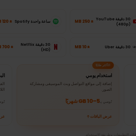
ي
فنزويلا
؟
سبة دون تخمين.
30 دقيقة YouTube
± 120 MB
± 250 MB
ساعة واحدة Spotify
(4
30 دقيقة Netflix
± 700 MB
± 10 MB
(HD)
الأكثر طلبًا
استخدام يومي
البث و
إضافة إلى مواقع التواصل وبث الموسيقى ومشاركة
الفيديو