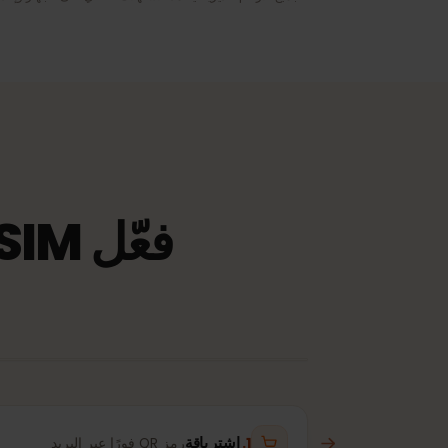
فقط.
1–3 GB أسبوعيًا
نُوصي بـ
عرض الباقات
جميع الأرقام تقديرية. يعتمد الاستهلاك الفعلي على الجهاز وإعدادات الت
فعّل eSIM الخاصة بـ فنزويلا في