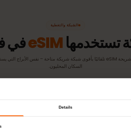
مدعومة.
الشبكة والتغطية
تستخدمها
eSIM
في فنز
تتصل شريحة eSIM تلقائيًا بأقوى شبكة شريكة متاحة – نفس الأبراج التي يستخد
السكان المحليون.