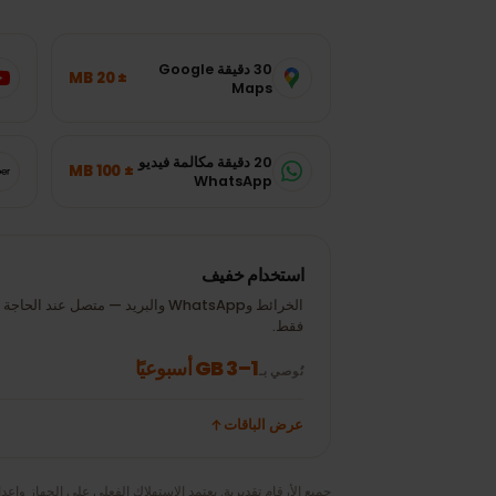
استهلاك البيانات
كم تحتاج من البيانات ف
تقديرات نموذجية للتطبيقات الشائعة — اختر الباقة المنا
30 دقيقة Google
± 20 MB
80p)
Maps
20 دقيقة مكالمة فيديو
± 100 MB
30 دقيقة Uber
WhatsApp
استخدام خفيف
الخرائط وWhatsApp والبريد — متصل عند الحاجة