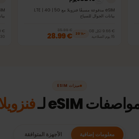
3GB 15يوم
eSIM مدفوعة مسبقًا فنزويلا مع LTE | 4G | 5G
بيانات الجوال للسياح
بيانات 
€ 35.99
, now
€ 28.99
20
% off, was
€ 35.99
€ 9.66
لكل
GB
€ 9.00
€ 28.99
20
%
−
15
يوم
الصلاحية
30
يوم
ا
ميزات ESIM
ات eSIM لـ
فنزويلا