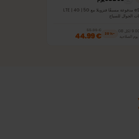
5GB 30يوم
eSIM مدفوعة مسبقًا فنزويلا مع LTE | 4G | 5G
الجوال للسياح
€ 55.99
, now
€ 44.99
20
% off, was
€ 55.99
لكل
GB
€ 44.99
20
%
−
لصلاحية