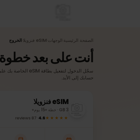
الصفحة الرئيسية
الوجهات
eSIM
فنزويلا
الخروج
›
›
›
أنت على بعد خطوة واح
سجّل الدخول لتفعيل بطاقة eSIM الخا
حسابك إلى الأبد.
eSIM
فنزويلا
3 GB · خطة «15 يوم»
★★★★★
reviews
87
·
4.6