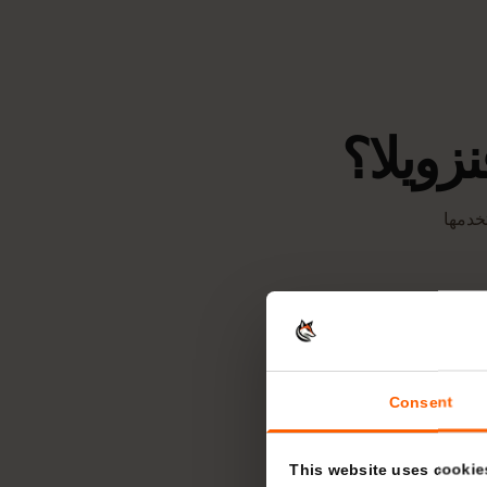
ويلا؟
مها