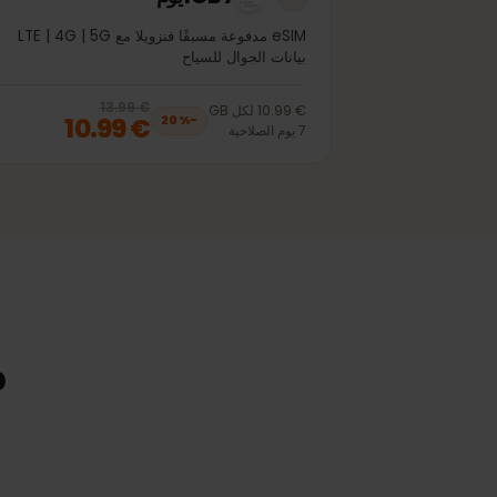
1GB 7يوم
eSIM مدفوعة مسبقًا فنزويلا مع LTE | 4G | 5G
بيانات الجوال للسياح
€ 13.99
, now
€ 10.99
20
% off, was
€ 13.99
€ 10.99
لكل
GB
€ 10.99
20
%
−
7
يوم
الصلاحية
مواصف