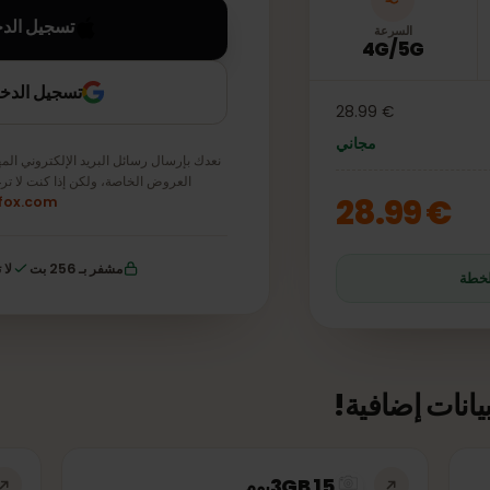
تسجيل الدخول باس
السرعة
4G/5G
تسجيل الدخول باستخ
€ 28.99
مجاني
نعدك بإرسال رسائل البريد الإلكتروني المهمة ف
العروض الخاصة، ولكن إذا كنت لا ترغب 
€ 28
simfox.com
مشفر بـ 256 بت
لا توجد
ت إضافية!