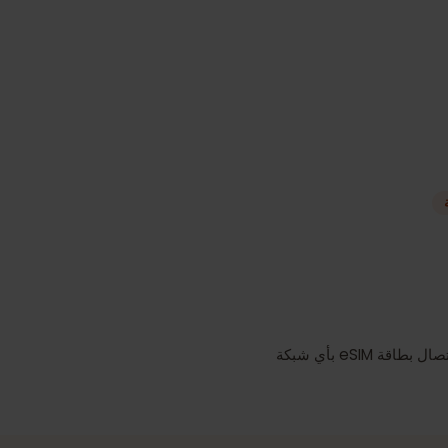
تبدأ فترة الصلاحية عند اتصال بطاقة eSIM بأي شبكة