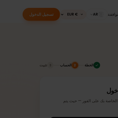
تسجيل الدخول
قة
AR
Currency
الخطة
الحساب
تثبيت
3
2
ل
دخول لتفعيل بطاقة eSIM الخاصة بك على الفور — حيث يتم