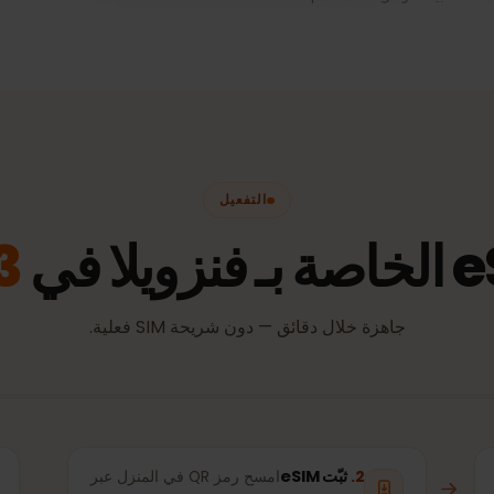
الصور.
اللابتوب
5–10 GB شهريًا
نُوصي بـ
نُوصي بـ
عرض الباقات
عرض ال
طبيقات وطريقة الاستخدام.
التفعيل
3 خطوات