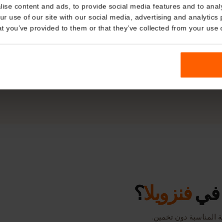
Digitel
Details
شبكة شريكة
kies
nalise content and ads, to provide social media features and t
 your use of our site with our social media, advertising and a
4G/LTE و5G
تغط
n that you’ve provided to them or that they’ve collected from you
إنترنت جوّال سريع حيثما تدعمه الشبكة.
اتصا
زيار
تعتمد السرعة والتغطية الفعليتان على الموقع والجهاز وحمل الشبكة.