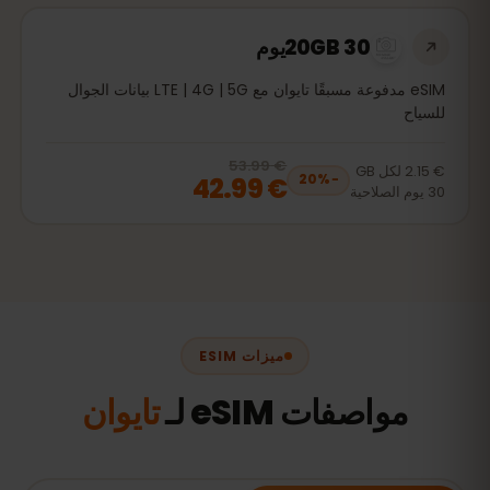
20GB 30يوم
eSIM مدفوعة مسبقًا تايوان مع LTE | 4G | 5G بيانات الجوال
للسياح
€ 53.99
, now
€ 42.99
20
% off, was
€ 53.99
€ 2.15
لكل
GB
€ 42.99
20
%
−
30
يوم
الصلاحية
ميزات ESIM
مواصفات eSIM لـ
تايوان