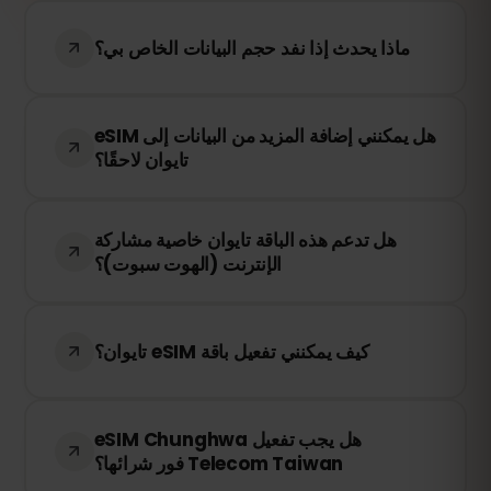
ماذا يحدث إذا نفد حجم البيانات الخاص بي؟
إذا استهلكت جميع بياناتك، سيتم إيقاف الاتصال
هل يمكنني إضافة المزيد من البيانات إلى eSIM
بالإنترنت. يمكنك إعادة الشحن بسهولة من خلال
تايوان لاحقًا؟
لوحة التحكم في eSIMFOX للبقاء متصلاً.
نعم! يمكنك إعادة شحن eSIM في أي وقت دون
هل تدعم هذه الباقة تايوان خاصية مشاركة
الحاجة إلى إعادة تثبيته. قم بالدخول إلى حسابك
الإنترنت (الهوت سبوت)؟
واختر كمية البيانات الإضافية التي تحتاجها.
نعم! يمكنك مشاركة اتصال الإنترنت الخاص بك
عبر خاصية الهوت سبوت (hotspot). ومع ذلك،
كيف يمكنني تفعيل باقة eSIM تايوان؟
فإن سرعة الإنترنت وتوفر الخدمة يعتمدان على
مزود الشبكة المحلي.
بعد إتمام الشراء، ستتلقى رمز QR عبر البريد
هل يجب تفعيل eSIM Chunghwa
الإلكتروني. ما عليك سوى مسحه ضوئيًا في
Telecom Taiwan فور شرائها؟
إعدادات eSIM على جهازك، وستكون جاهزًا