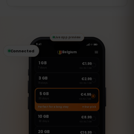
لا، هذه eSIM مخصصة فقط للإنترنت. ولكن
يمكنك استخدام تطبيقات مثل واتساب، فيس
تايم، وسكايب لإجراء المكالمات وإرسال
الرسائل.