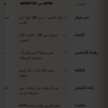
eSIM من eSIMFOX
شريحة SIM محلي
المعيار
مقارنة: شريحة eSIM من eSIMFOX مقابل شريحة SIM محلية في تايوان
متى تتوفر
قبل السفر – رمز QR فورًا عبر
فقط عن
البريد
الإعداد
امسح رمز QR، جاهزة خلال
ال
دقيقتين
رقمك الأساسي
يبقى نشطًا (شريحتان) –
تبدي
يستقبل الرسائل
التكلفة
سعر باقة ثابت، بلا رسوم
مت
تجوال
إعادة الشحن
في أي وقت من لوحتك، دون
فقط في
شريحة جديدة
مثالية لـ
المسافرين بهاتف يدعم eSIM