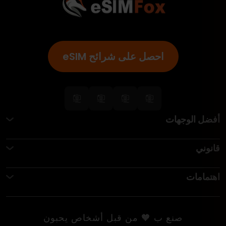
احصل على شرائح eSIM
أفضل الوجهات
قانوني
اهتمامات
صنع ب 🧡 من قبل أشخاص يحبون