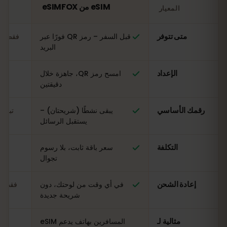
eSIM من eSIMFOX
المعيار
مقارنة: شريحة eSIM من eSIMFOX مقابل شريحة SIM محلية في كوريا الجنوبية
متى تتوفر
قبل السفر – رمز QR فورًا عبر
فقط عن
البريد
الإعداد
امسح رمز QR، جاهزة خلال
ال
دقيقتين
رقمك الأساسي
يبقى نشطًا (شريحتان) –
تبدي
يستقبل الرسائل
التكلفة
سعر باقة ثابت، بلا رسوم
مت
تجوال
إعادة الشحن
في أي وقت من لوحتك، دون
فقط في
شريحة جديدة
مثالية لـ
المسافرين بهاتف يدعم eSIM