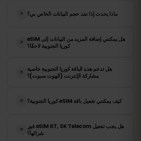
ماذا يحدث إذا نفد حجم البيانات الخاص بي؟
إذا استهلكت جميع بياناتك، سيتم إيقاف الاتصال
هل يمكنني إضافة المزيد من البيانات إلى eSIM
بالإنترنت. يمكنك إعادة الشحن بسهولة من خلال
كوريا الجنوبية لاحقًا؟
لوحة التحكم في eSIMFOX للبقاء متصلاً.
نعم! يمكنك إعادة شحن eSIM في أي وقت دون
هل تدعم هذه الباقة كوريا الجنوبية خاصية
الحاجة إلى إعادة تثبيته. قم بالدخول إلى حسابك
مشاركة الإنترنت (الهوت سبوت)؟
واختر كمية البيانات الإضافية التي تحتاجها.
نعم! يمكنك مشاركة اتصال الإنترنت الخاص بك
عبر خاصية الهوت سبوت (hotspot). ومع ذلك،
كيف يمكنني تفعيل باقة eSIM كوريا الجنوبية؟
فإن سرعة الإنترنت وتوفر الخدمة يعتمدان على
مزود الشبكة المحلي.
بعد إتمام الشراء، ستتلقى رمز QR عبر البريد
هل يجب تفعيل eSIM KT, SK Telecom فور
الإلكتروني. ما عليك سوى مسحه ضوئيًا في
شرائها؟
إعدادات eSIM على جهازك، وستكون جاهزًا