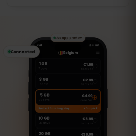
لا، هذه eSIM مخصصة فقط للإنترنت. ولكن
يمكنك استخدام تطبيقات مثل واتساب، فيس
تايم، وسكايب لإجراء المكالمات وإرسال
الرسائل.