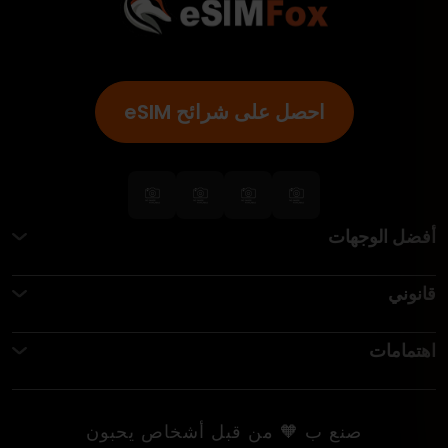
احصل على شرائح eSIM
أفضل الوجهات
قانوني
اهتمامات
صنع ب 🧡 من قبل أشخاص يحبون