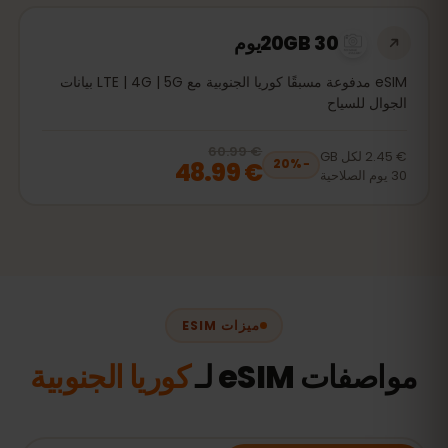
20GB 30يوم
eSIM مدفوعة مسبقًا كوريا الجنوبية مع LTE | 4G | 5G بيانات
الجوال للسياح
€ 60.99
, now
€ 48.99
20
% off, was
€ 60.99
€ 2.45
لكل
GB
€ 48.99
20
%
−
30
يوم
الصلاحية
ميزات ESIM
مواصفات eSIM لـ
كوريا الجنوبية