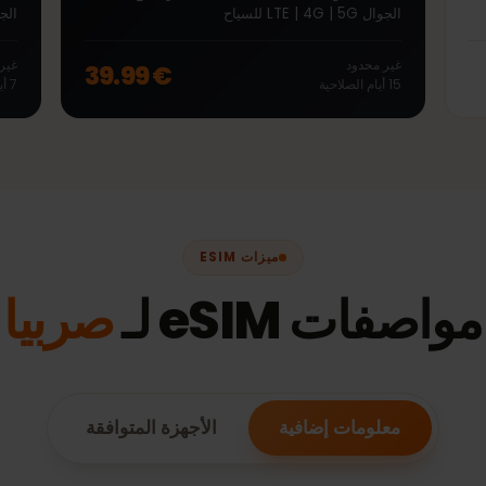
∞
صربيا Unlimited 15 أيام
eSIM مدفوعة مسبقًا Unlimited لـ صربيا مع بيانات
الجوال LTE | 4G | 5G للسياح
الجوال LTE | 4G | 5G للسياح
غير محدود
غير محد
€ 39.99
15
أيام
الصلاحية
7
أيام
ال
ميزات ESIM
فات eSIM لـ
صربيا