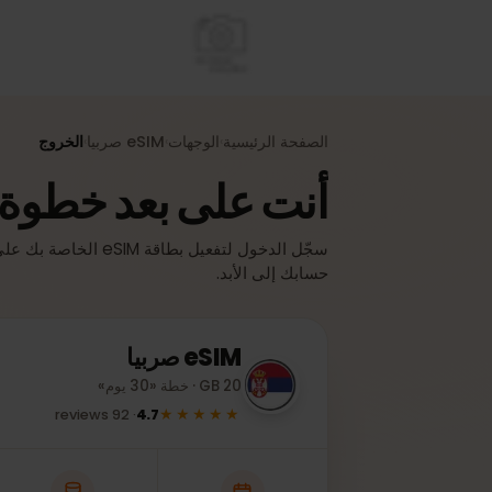
الصفحة الرئيسية
الوجهات
eSIM
صربيا
الخروج
›
›
›
أنت على بعد خطوة واح
سجّل الدخول لتفعيل بطاقة eSIM الخا
حسابك إلى الأبد.
eSIM
صربيا
20 GB · خطة «30 يوم»
★★★★★
reviews
92
·
4.7