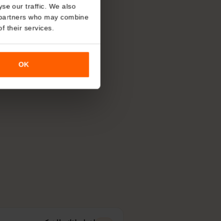
About
o analyse our traffic. We also
nalytics partners who may combine
r use of their services.
أي شبكة 
OK