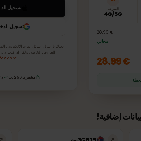
تسجيل الدخول باس
السرعة
4G/5G
تسجيل الدخول باستخ
€ 28.99
مجاني
نعدك بإرسال رسائل البريد الإلكتروني المهمة ف
العروض الخاصة، ولكن إذا كنت لا ترغب 
€ 28
simfox.com
مشفر بـ 256 بت
لا توجد
ت إضافية!