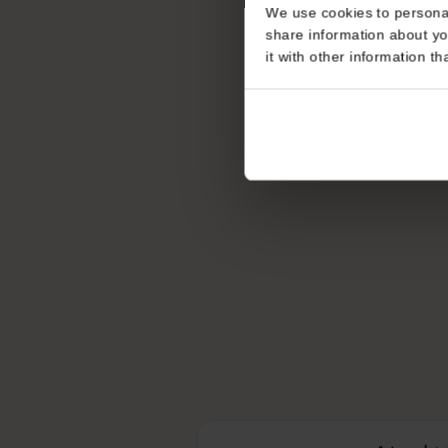
Consent
This website uses coo
We use cookies to perso
share information about
it with other informatio
بيا؟
مها