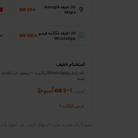
استهلاك البيانات
كم تحتاج من البيانات ف
تقديرات نموذجية للتطبيقات الشائعة — اختر الباقة المنا
30 دقيقة Google
± 20 MB
80p)
Maps
20 دقيقة مكالمة فيديو
± 100 MB
30 دقيقة Uber
WhatsApp
استخدام خفيف
الخرائط وWhatsApp والبريد — متصل عند الحاجة
فقط.