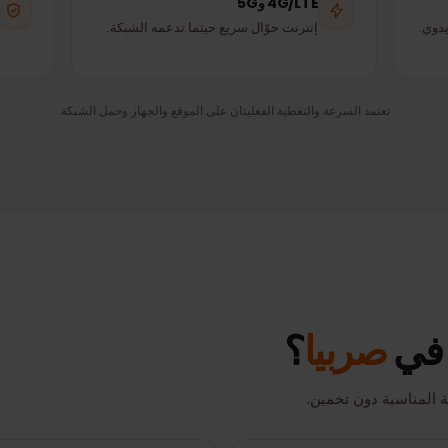
Yettel
A1
شبكة شريكة
شبكة شريكة
4G/LTE و5G
تغط
إنترنت جوّال سريع حيثما تدعمه الشبكة.
اتصا
زيار
تعتمد السرعة والتغطية الفعليتان على الموقع والجهاز وحمل الشبكة.