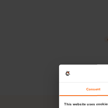
تبدأ فترة الصلاحية عند اتصال بطاقة eSIM بأي شبكة