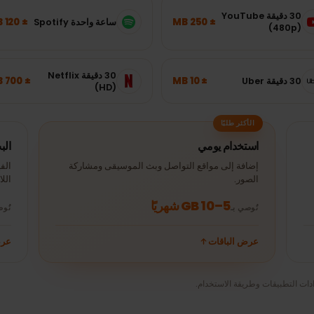
ي
صربيا
؟
سبة دون تخمين.
30 دقيقة YouTube
± 120 MB
± 250 MB
ساعة واحدة Spotify
(4
30 دقيقة Netflix
± 700 MB
± 10 MB
(HD)
الأكثر طلبًا
استخدام يومي
البث و
إضافة إلى مواقع التواصل وبث الموسيقى ومشاركة
الفيديو
الصور.
اللابتوب