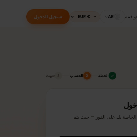
تسجيل الدخول
قة
AR
Currency
الخطة
الحساب
تثبيت
3
2
ل
دخول لتفعيل بطاقة eSIM الخاصة بك على الفور — حيث يتم