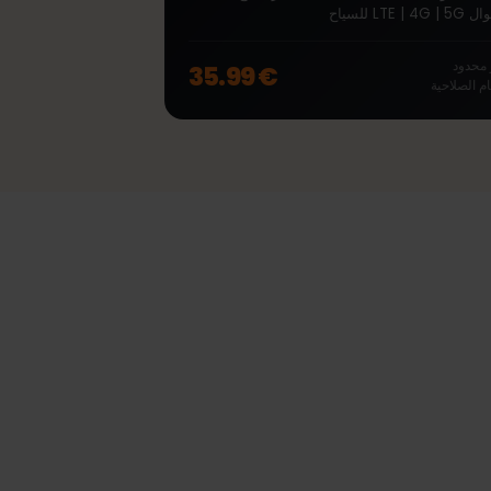
∞
صربيا Unlimited 7 أيام
eSIM مدفوعة مسبقًا Unlimited لـ صربيا مع بيانات
ود
€ 35.99
صلاحية