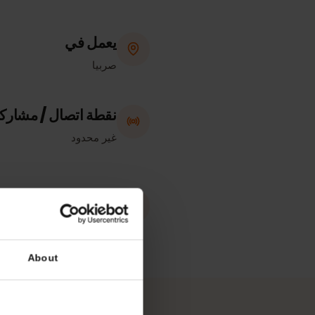
يعمل في
صربيا
نقطة اتصال / مشاركة الإن
غير محدود
eKYC (التحقق من الهوية)
غير مطلوب