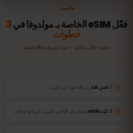
التفعيل
فعّل eSIM الخاصة بـ مولدوفا في
3
خطوات
جاهزة خلال دقائق — دون شريحة SIM فعلية.
اشترِ باقة
رمز QR فورًا عبر البريد
ثبّت eSIM
امسح رمز QR في المنزل عبر الواي‑فاي