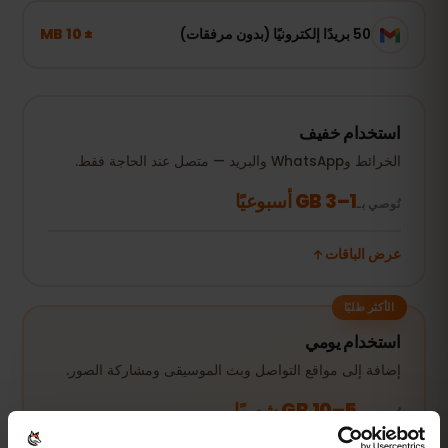
± 10 MB
50 بريدًا إلكترونيًا (بدون مرفقات)
استخدام خفيف
الخرائط وWhatsApp والبريد — متصل عند الحاجة فقط.
1–3 GB أسبوعيًا
نُوصي بـ
عرض الباقات
الأكثر طلبًا
استخدام يومي
إضافة إلى مواقع التواصل وبث الموسيقى ومشاركة الصور.
5–10 GB شهريًا
نُوصي بـ