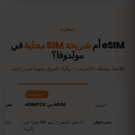
مقارنة
eSIM أم
شريحة SIM محلية
في
مولدوفا؟
كلاهما يوصلك بالإنترنت – وإليك الفرق بينهما في رحلتك.
موصى به
eSIM من eSIMFOX
شريحة SIM محلية في مول
المعيار
مقارنة: شريحة eSIM من eSIMFOX مقابل شريحة SIM محلية في مولدوفا
متى تتوفر
قبل السفر – رمز QR فورًا عبر
فقط عن
البريد