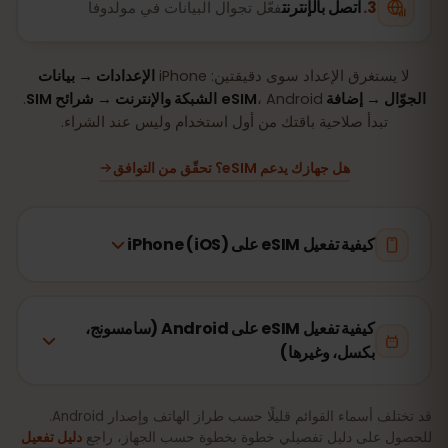
اتصل بالإنترنت
فعّل تجوال البيانات في مولدوفا
لا يستغرق الإعداد سوى دقيقتين: iPhone
الإعدادات → بيانات
الجوّال → إضافة eSIM
، Android
الشبكة والإنترنت → شرائح SIM
.
تبدأ صلاحية باقتك من أول استخدام وليس عند الشراء.
هل جهازك يدعم eSIM؟ تحقّق من التوافق
كيفية تفعيل eSIM على iPhone (iOS)
كيفية تفعيل eSIM على Android (سامسونج،
بكسل، وغيرها)
قد تختلف أسماء القوائم قليلًا حسب طراز الهاتف وإصدار Android.
للحصول على دليل تفصيلي خطوة بخطوة حسب الجهاز، راجع
دليل تفعيل