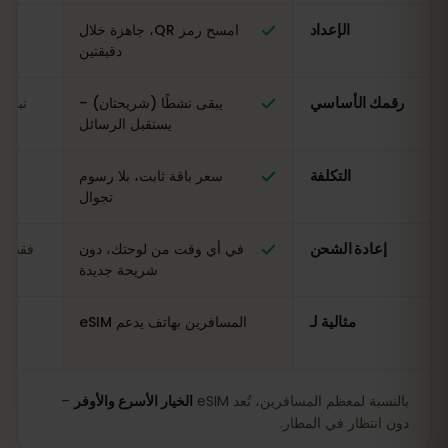
الإعداد
امسح رمز QR، جاهزة خلال
ال
دقيقتين
رقمك الأساسي
يبقى نشطًا (شريحتان) –
تبدي
يستقبل الرسائل
التكلفة
سعر باقة ثابت، بلا رسوم
مت
تجوال
إعادة الشحن
في أي وقت من لوحتك، دون
فقط في
شريحة جديدة
مثالية لـ
المسافرين بهاتف يدعم eSIM
بالنسبة لمعظم المسافرين، تُعد eSIM
الخيار الأسرع والأوفر
–
دون انتظار في المطار.