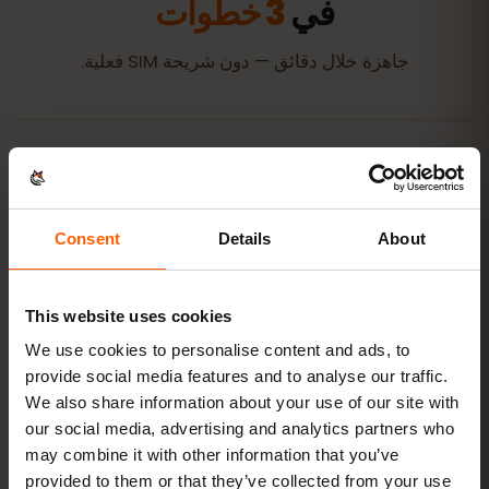
في
3 خطوات
جاهزة خلال دقائق — دون شريحة SIM فعلية.
اشترِ باقة
رمز QR فورًا عبر البريد
Consent
Details
About
ثبّت eSIM
امسح رمز QR في المنزل عبر الواي‑فاي
This website uses cookies
We use cookies to personalise content and ads, to
provide social media features and to analyse our traffic.
اتصل بالإنترنت
فعّل تجوال البيانات في موريشيوس
We also share information about your use of our site with
our social media, advertising and analytics partners who
may combine it with other information that you’ve
لا يستغرق الإعداد سوى دقيقتين: iPhone
الإعدادات → بيانات
provided to them or that they’ve collected from your use
الجوّال → إضافة eSIM
، Android
الشبكة والإنترنت → شرائح SIM
.