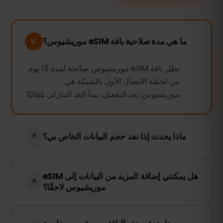
ما هي مدة صلاحية باقة eSIM موريشيوس؟
تظل باقة eSIM موريشيوس صالحة لمدة 15 يوم
من لحظة الاتصال الأول بالشبكة في
موريشيوس. بعد التفعيل، يبدأ العد التنازلي تلقائيًا.
ماذا يحدث إذا نفد حجم البيانات الخاص بي؟
إذا استهلكت جميع بياناتك، سيتم إيقاف الاتصال
هل يمكنني إضافة المزيد من البيانات إلى eSIM
بالإنترنت. يمكنك إعادة الشحن بسهولة من خلال
موريشيوس لاحقًا؟
لوحة التحكم في eSIMFOX للبقاء متصلاً.
نعم! يمكنك إعادة شحن eSIM في أي وقت دون