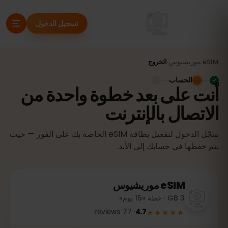
تسجيل الدخول
eSIM
موريشيوس
›
الخروج
الحساب
أنت على بعد خطوة واحدة من
الاتصال بالإنترنت
سجّل الدخول لتفعيل بطاقة eSIM الخاصة بك على الفور — حيث
يتم حفظها في حسابك إلى الأبد.
eSIM
موريشيوس
3 GB · خطة «15 يوم»
★★★★★
reviews
77
·
4.7