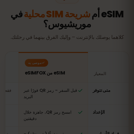
eSIM أم
شريحة SIM محلية
في
موريشيوس؟
كلاهما يوصلك بالإنترنت – وإليك الفرق بينهما في رحلتك.
موصى به
eSIM من eSIMFOX
المعيار
مقارنة: شريحة eSIM من eSIMFOX مقابل شريحة SIM محلية في موريشيوس
متى تتوفر
قبل السفر – رمز QR فورًا عبر
فقط عن
البريد
الإعداد
امسح رمز QR، جاهزة خلال
ال
دقيقتين
رقمك الأساسي
يبقى نشطًا (شريحتان) –
تبدي