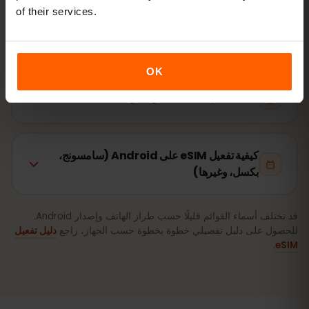
of their services.
تبدأ صلاحية باقتك من أول استخدام وليس عند الشراء.
هل جهازك يدعم eSIM؟ تحقّق من التوافق
OK
كيفية تفعيل eSIM على iPhone (iOS)
كيفية تفعيل eSIM على Android (سامسونج،
بكسل، وغيرها)
قد تختلف أسماء القوائم قليلًا حسب طراز الهاتف وإصدار Android.
للحصول على دليل تفصيلي خطوة بخطوة حسب الجهاز، راجع
دليل تفعيل
.
eSIM