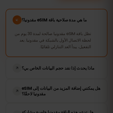
ما هي مدة صلاحية باقة eSIM مقدونيا؟
تظل باقة eSIM مقدونيا صالحة لمدة 30 يوم من
لحظة الاتصال الأول بالشبكة في مقدونيا. بعد
التفعيل، يبدأ العد التنازلي تلقائيًا.
ماذا يحدث إذا نفد حجم البيانات الخاص بي؟
إذا استهلكت جميع بياناتك، سيتم إيقاف الاتصال
هل يمكنني إضافة المزيد من البيانات إلى eSIM
بالإنترنت. يمكنك إعادة الشحن بسهولة من خلال
مقدونيا لاحقًا؟
لوحة التحكم في eSIMFOX للبقاء متصلاً.
نعم! يمكنك إعادة شحن eSIM في أي وقت دون
هل تدعم هذه الباقة مقدونيا خاصية مشاركة
الحاجة إلى إعادة تثبيته. قم بالدخول إلى حسابك