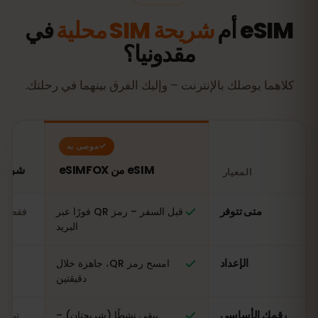
eSIM أم
شريحة SIM محلية
في
مقدونيا؟
كلاهما يوصلك بالإنترنت – وإليك الفرق بينهما في رحلتك.
موصى به
eSIM من eSIMFOX
شريحة SIM محلية في م
المعيار
مقارنة: شريحة eSIM من eSIMFOX مقابل شريحة SIM محلية في مقدونيا
متى تتوفر
قبل السفر – رمز QR فورًا عبر
فقط عن
البريد
الإعداد
امسح رمز QR، جاهزة خلال
ال
دقيقتين
رقمك الأساسي
يبقى نشطًا (شريحتان) –
تبدي