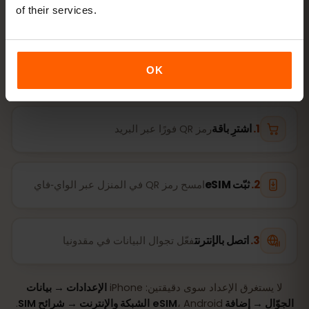
خطوات
of their services.
جاهزة خلال دقائق — دون شريحة SIM فعلية.
OK
اشترِ باقة
رمز QR فورًا عبر البريد
ثبّت eSIM
امسح رمز QR في المنزل عبر الواي‑فاي
اتصل بالإنترنت
فعّل تجوال البيانات في مقدونيا
لا يستغرق الإعداد سوى دقيقتين: iPhone
الإعدادات → بيانات
الجوّال → إضافة eSIM
، Android
الشبكة والإنترنت → شرائح SIM
.