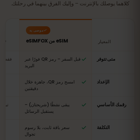
كلاهما يوصلك بالإنترنت – وإليك الفرق بينهما في رحلتك.
موصى به
eSIM من eSIMFOX
شريحة SIM م
المعيار
مقارنة: شريحة eSIM من eSIMFOX مقابل شريحة SIM محلية في لاتفيا
متى تتوفر
قبل السفر – رمز QR فورًا عبر
فقط عن
البريد
الإعداد
امسح رمز QR، جاهزة خلال
ال
دقيقتين
رقمك الأساسي
يبقى نشطًا (شريحتان) –
تبدي
يستقبل الرسائل
التكلفة
سعر باقة ثابت، بلا رسوم
مت
تجوال