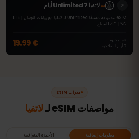
∞
لاتفيا Unlimited 7 أيام
eSIM مدفوعة مسبقًا Unlimited لـ لاتفيا مع بيانات الجوال LTE |
4G | 5G للسياح
غير محدود
€ 19.99
7
أيام
الصلاحية
ميزات ESIM
مواصفات eSIM لـ
لاتفيا
معلومات إضافية
الأجهزة المتوافقة