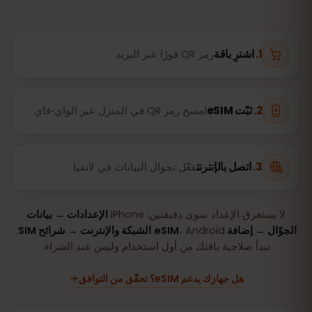
اشترِ باقة
رمز QR فورًا عبر البريد
ثبّت eSIM
امسح رمز QR في المنزل عبر الواي‑فاي
اتصل بالإنترنت
فعّل تجوال البيانات في لاتفيا
لا يستغرق الإعداد سوى دقيقتين: iPhone
الإعدادات → بيانات
الجوّال → إضافة eSIM
، Android
الشبكة والإنترنت → شرائح SIM
.
تبدأ صلاحية باقتك من أول استخدام وليس عند الشراء.
هل جهازك يدعم eSIM؟ تحقّق من التوافق