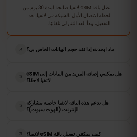
تظل باقة eSIM لاتفيا صالحة لمدة 30 يوم من
لحظة الاتصال الأول بالشبكة في لاتفيا. بعد
التفعيل، يبدأ العد التنازلي تلقائيًا.
ماذا يحدث إذا نفد حجم البيانات الخاص بي؟
إذا استهلكت جميع بياناتك، سيتم إيقاف الاتصال
هل يمكنني إضافة المزيد من البيانات إلى eSIM
بالإنترنت. يمكنك إعادة الشحن بسهولة من خلال
لاتفيا لاحقًا؟
لوحة التحكم في eSIMFOX للبقاء متصلاً.
نعم! يمكنك إعادة شحن eSIM في أي وقت دون
هل تدعم هذه الباقة لاتفيا خاصية مشاركة
الحاجة إلى إعادة تثبيته. قم بالدخول إلى حسابك
الإنترنت (الهوت سبوت)؟
واختر كمية البيانات الإضافية التي تحتاجها.
نعم! يمكنك مشاركة اتصال الإنترنت الخاص بك
عبر خاصية الهوت سبوت (hotspot). ومع ذلك،
كيف يمكنني تفعيل باقة eSIM لاتفيا؟