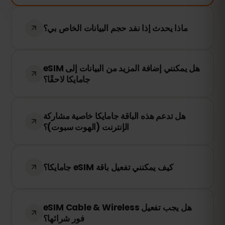
ماذا يحدث إذا نفد حجم البيانات الخاص بي؟
إذا استهلكت جميع بياناتك، سيتم إيقاف الاتصال
هل يمكنني إضافة المزيد من البيانات إلى eSIM
بالإنترنت. يمكنك إعادة الشحن بسهولة من خلال
جامايكا لاحقًا؟
لوحة التحكم في eSIMFOX للبقاء متصلاً.
نعم! يمكنك إعادة شحن eSIM في أي وقت دون
هل تدعم هذه الباقة جامايكا خاصية مشاركة
الحاجة إلى إعادة تثبيته. قم بالدخول إلى حسابك
الإنترنت (الهوت سبوت)؟
واختر كمية البيانات الإضافية التي تحتاجها.
نعم! يمكنك مشاركة اتصال الإنترنت الخاص بك
عبر خاصية الهوت سبوت (hotspot). ومع ذلك،
كيف يمكنني تفعيل باقة eSIM جامايكا؟
فإن سرعة الإنترنت وتوفر الخدمة يعتمدان على
مزود الشبكة المحلي.
بعد إتمام الشراء، ستتلقى رمز QR عبر البريد
هل يجب تفعيل eSIM Cable & Wireless
الإلكتروني. ما عليك سوى مسحه ضوئيًا في
فور شرائها؟
إعدادات eSIM على جهازك، وستكون جاهزًا