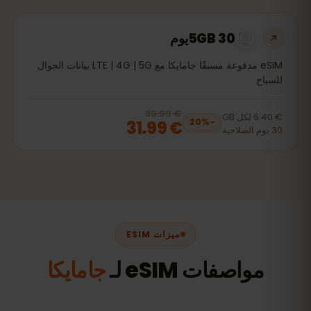
5GB 30يوم
eSIM مدفوعة مسبقًا جامايكا مع LTE | 4G | 5G بيانات الجوال
للسياح
€ 39.99
, now
€ 31.99
20
% off, was
€ 39.99
€ 6.40
لكل
GB
€ 31.99
20
%
−
30
يوم
الصلاحية
ميزات ESIM
مواصفات eSIM لـ
جامايكا