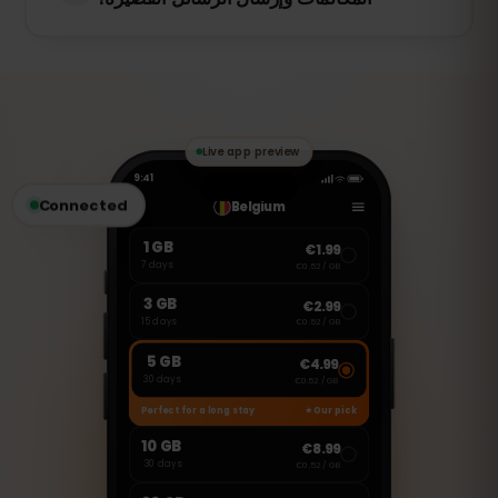
طلب eSIM جديد.
لا، هذه eSIM مخصصة فقط للإنترنت. ولكن
يمكنك استخدام تطبيقات مثل واتساب، فيس
تايم، وسكايب لإجراء المكالمات وإرسال
الرسائل.