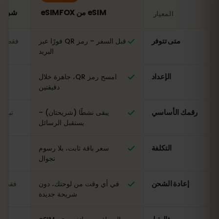
eSIM من eSIMFOX
شريحة SIM محلية في ج
المعيار
مقارنة: شريحة eSIM من eSIMFOX مقابل شريحة SIM محلية في جامايكا
متى تتوفر
قبل السفر – رمز QR فورًا عبر
فقط عن
البريد
الإعداد
امسح رمز QR، جاهزة خلال
ال
دقيقتين
رقمك الأساسي
يبقى نشطًا (شريحتان) –
تبدي
يستقبل الرسائل
التكلفة
سعر باقة ثابت، بلا رسوم
مت
تجوال
إعادة الشحن
في أي وقت من لوحتك، دون
فقط في
شريحة جديدة