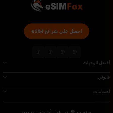
احصل على شرائح eSIM
أفضل الوجهات
قانوني
اهتمامات
صنع ب 🧡 من قبل أشخاص يحبون