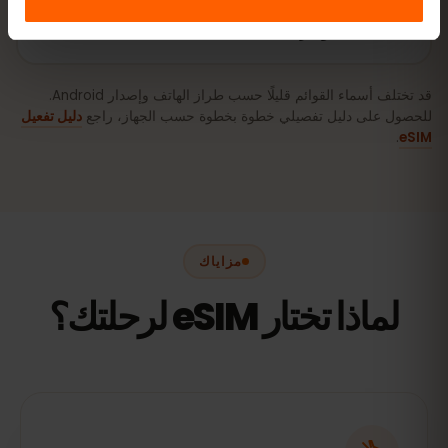
كيفية تفعيل eSIM على Android (سامسونج،
بكسل، وغيرها)
قد تختلف أسماء القوائم قليلًا حسب طراز الهاتف وإصدار Android.
للحصول على دليل تفصيلي خطوة بخطوة حسب الجهاز، راجع
دليل تفعيل
.
eSIM
مزاياك
لماذا تختار eSIM لرحلتك؟