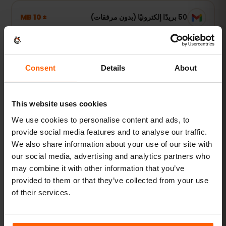
± 10 MB
50 بريدًا إلكترونيًا (بدون مرفقات)
استخدام خفيف
Consent
Details
About
الخرائط وWhatsApp والبريد — متصل عند الحاجة فقط.
1–3 GB أسبوعيًا
نُوصي بـ
This website uses cookies
We use cookies to personalise content and ads, to
عرض الباقات
provide social media features and to analyse our traffic.
We also share information about your use of our site with
الأكثر طلبًا
our social media, advertising and analytics partners who
may combine it with other information that you’ve
استخدام يومي
provided to them or that they’ve collected from your use
إضافة إلى مواقع التواصل وبث الموسيقى ومشاركة الصور.
of their services.
5–10 GB شهريًا
نُوصي بـ