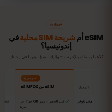
مقارنة
eSIM أم
شريحة SIM محلية
في
إندونيسيا؟
كلاهما يوصلك بالإنترنت – وإليك الفرق بينهما في رحلتك.
موصى به
eSIM من eSIMFOX
المعيار
مقارنة: شريحة eSIM من eSIMFOX مقابل شريحة SIM محلية في إندونيسيا
متى تتوفر
قبل السفر – رمز QR فورًا عبر
فقط عن
البريد