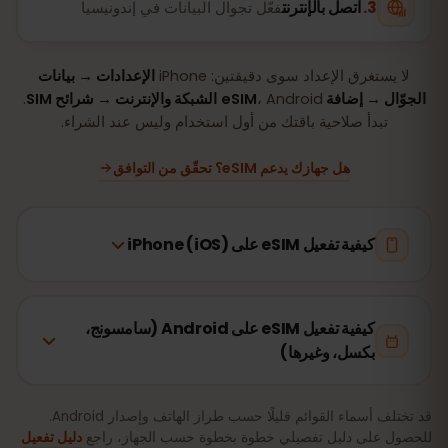
اتصل بالإنترنت
فعّل تجوال البيانات في إندونيسيا
لا يستغرق الإعداد سوى دقيقتين: iPhone
الإعدادات → بيانات
الجوّال → إضافة eSIM
، Android
الشبكة والإنترنت → شرائح SIM
.
تبدأ صلاحية باقتك من أول استخدام وليس عند الشراء.
هل جهازك يدعم eSIM؟ تحقّق من التوافق
كيفية تفعيل eSIM على iPhone (iOS)
كيفية تفعيل eSIM على Android (سامسونج،
بكسل، وغيرها)
قد تختلف أسماء القوائم قليلًا حسب طراز الهاتف وإصدار Android.
للحصول على دليل تفصيلي خطوة بخطوة حسب الجهاز، راجع
دليل تفعيل