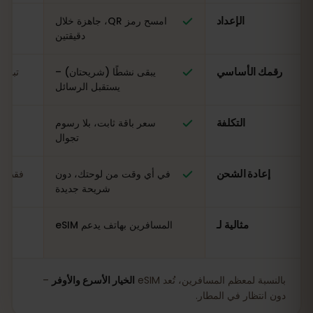
الإعداد
امسح رمز QR، جاهزة خلال
ال
دقيقتين
رقمك الأساسي
يبقى نشطًا (شريحتان) –
تبدي
يستقبل الرسائل
التكلفة
سعر باقة ثابت، بلا رسوم
مت
تجوال
إعادة الشحن
في أي وقت من لوحتك، دون
فقط في
شريحة جديدة
مثالية لـ
المسافرين بهاتف يدعم eSIM
بالنسبة لمعظم المسافرين، تُعد eSIM
الخيار الأسرع والأوفر
–
دون انتظار في المطار.