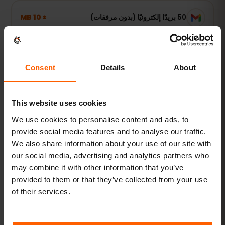
± 10 MB
50 بريدًا إلكترونيًا (بدون مرفقات)
استخدام خفيف
Consent
Details
About
الخرائط وWhatsApp والبريد — متصل عند الحاجة فقط.
1–3 GB أسبوعيًا
نُوصي بـ
This website uses cookies
We use cookies to personalise content and ads, to
عرض الباقات
provide social media features and to analyse our traffic.
We also share information about your use of our site with
الأكثر طلبًا
our social media, advertising and analytics partners who
may combine it with other information that you’ve
استخدام يومي
provided to them or that they’ve collected from your use
إضافة إلى مواقع التواصل وبث الموسيقى ومشاركة الصور.
of their services.
5–10 GB شهريًا
نُوصي بـ