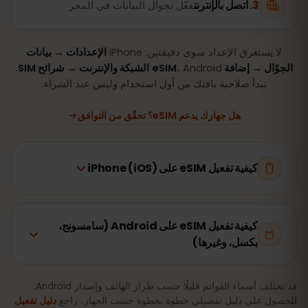
اتصل بالإنترنت
فعّل تجوال البيانات في المجر
لا يستغرق الإعداد سوى دقيقتين: iPhone
الإعدادات → بيانات
الجوّال → إضافة eSIM
، Android
الشبكة والإنترنت → شرائح SIM
.
تبدأ صلاحية باقتك من أول استخدام وليس عند الشراء.
هل جهازك يدعم eSIM؟ تحقّق من التوافق
كيفية تفعيل eSIM على iPhone (iOS)
كيفية تفعيل eSIM على Android (سامسونج،
بكسل، وغيرها)
قد تختلف أسماء القوائم قليلًا حسب طراز الهاتف وإصدار Android.
للحصول على دليل تفصيلي خطوة بخطوة حسب الجهاز، راجع
دليل تفعيل