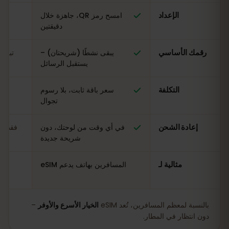
الإعداد
امسح رمز QR، جاهزة خلال
ال
دقيقتين
رقمك الأساسي
يبقى نشطًا (شريحتان) –
تبدي
يستقبل الرسائل
التكلفة
سعر باقة ثابت، بلا رسوم
مت
تجوال
إعادة الشحن
في أي وقت من لوحتك، دون
فقط في
شريحة جديدة
مثالية لـ
المسافرين بهاتف يدعم eSIM
بالنسبة لمعظم المسافرين، تُعد eSIM
الخيار الأسرع والأوفر
–
دون انتظار في المطار.