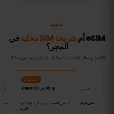
مقارنة
eSIM أم
شريحة SIM محلية
في
المجر؟
كلاهما يوصلك بالإنترنت – وإليك الفرق بينهما في رحلتك.
موصى به
eSIM من eSIMFOX
شريحة SIM محلي
المعيار
مقارنة: شريحة eSIM من eSIMFOX مقابل شريحة SIM محلية في المجر
متى تتوفر
قبل السفر – رمز QR فورًا عبر
فقط عن
البريد