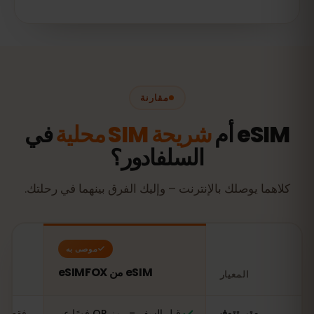
مقارنة
eSIM أم
شريحة SIM محلية
في
السلفادور؟
كلاهما يوصلك بالإنترنت – وإليك الفرق بينهما في رحلتك.
موصى به
eSIM من eSIMFOX
المعيار
مقارنة: شريحة eSIM من eSIMFOX مقابل شريحة SIM محلية في السلفادور
متى تتوفر
قبل السفر – رمز QR فورًا عبر
فقط عن