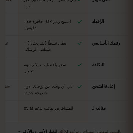
البريد
الإعداد
امسح رمز QR، جاهزة خلال
ال
دقيقتين
رقمك الأساسي
يبقى نشطًا (شريحتان) –
تبدي
يستقبل الرسائل
التكلفة
سعر باقة ثابت، بلا رسوم
مت
تجوال
إعادة الشحن
في أي وقت من لوحتك، دون
فقط في
شريحة جديدة
مثالية لـ
المسافرين بهاتف يدعم eSIM
بالنسبة لمعظم المسافرين، تُعد eSIM
الخيار الأسرع والأوفر
–