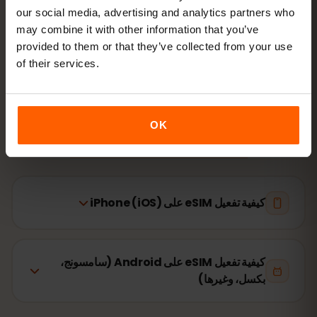
our social media, advertising and analytics partners who
may combine it with other information that you’ve
اتصل بالإنترنت
فعّل تجوال البيانات في السلفادور
provided to them or that they’ve collected from your use
of their services.
لا يستغرق الإعداد سوى دقيقتين: iPhone
الإعدادات → بيانات
الجوّال → إضافة eSIM
، Android
الشبكة والإنترنت → شرائح SIM
.
تبدأ صلاحية باقتك من أول استخدام وليس عند الشراء.
OK
هل جهازك يدعم eSIM؟ تحقّق من التوافق
كيفية تفعيل eSIM على iPhone (iOS)
كيفية تفعيل eSIM على Android (سامسونج،
بكسل، وغيرها)