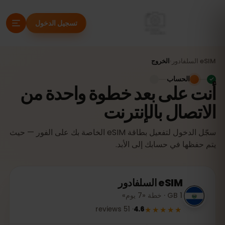
تسجيل الدخول
eSIM
السلفادور
›
الخروج
الحساب
أنت على بعد خطوة واحدة من
الاتصال بالإنترنت
سجّل الدخول لتفعيل بطاقة eSIM الخاصة بك على الفور — حيث
يتم حفظها في حسابك إلى الأبد.
eSIM
السلفادور
1 GB · خطة «7 يوم»
★★★★★
reviews
51
·
4.6