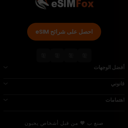
احصل على شرائح eSIM
أفضل الوجهات
قانوني
اهتمامات
صنع ب 🧡 من قبل أشخاص يحبون