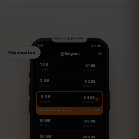
لا، هذه eSIM مخصصة فقط للإنترنت. ولكن
يمكنك استخدام تطبيقات مثل واتساب، فيس
تايم، وسكايب لإجراء المكالمات وإرسال
الرسائل.