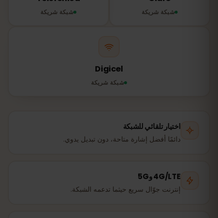
شبكة شريكة
شبكة شريكة
Digicel
شبكة شريكة
اختيار تلقائي للشبكة
دائمًا أفضل إشارة متاحة، دون تبديل يدوي.
4G/LTE و5G
إنترنت جوّال سريع حيثما تدعمه الشبكة.