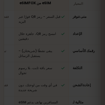
eSIM من eSIMFOX
المعيار
مقارنة: شريحة eSIM من eSIMFOX مقابل شريحة SIM محلية في جزر البحر الكاريبي
متى تتوفر
قبل السفر – رمز QR فورًا عبر
فقط عن
البريد
الإعداد
امسح رمز QR، جاهزة خلال
ال
دقيقتين
رقمك الأساسي
يبقى نشطًا (شريحتان) –
تبدي
يستقبل الرسائل
التكلفة
سعر باقة ثابت، بلا رسوم
مت
تجوال
إعادة الشحن
في أي وقت من لوحتك، دون
فقط في
شريحة جديدة
مثالية لـ
المسافرين بهاتف يدعم eSIM