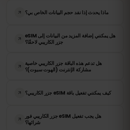
ماذا يحدث إذا نفد حجم البيانات الخاص بي؟
إذا استهلكت جميع بياناتك، سيتم إيقاف الاتصال
هل يمكنني إضافة المزيد من البيانات إلى eSIM
بالإنترنت. يمكنك إعادة الشحن بسهولة من خلال
جزر الكاريبي لاحقًا؟
لوحة التحكم في eSIMFOX للبقاء متصلاً.
نعم! يمكنك إعادة شحن eSIM في أي وقت دون
هل تدعم هذه الباقة جزر الكاريبي خاصية
الحاجة إلى إعادة تثبيته. قم بالدخول إلى حسابك
مشاركة الإنترنت (الهوت سبوت)؟
واختر كمية البيانات الإضافية التي تحتاجها.
نعم! يمكنك مشاركة اتصال الإنترنت الخاص بك
عبر خاصية الهوت سبوت (hotspot). ومع ذلك،
كيف يمكنني تفعيل باقة eSIM جزر الكاريبي؟
فإن سرعة الإنترنت وتوفر الخدمة يعتمدان على
مزود الشبكة المحلي.
بعد إتمام الشراء، ستتلقى رمز QR عبر البريد
هل يجب تفعيل eSIM جزر الكاريبي فور
الإلكتروني. ما عليك سوى مسحه ضوئيًا في
شرائها؟
إعدادات eSIM على جهازك، وستكون جاهزًا